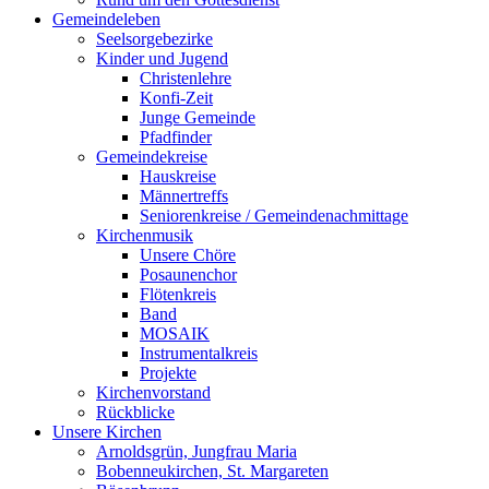
Gemeindeleben
Seelsorgebezirke
Kinder und Jugend
Christenlehre
Konfi-Zeit
Junge Gemeinde
Pfadfinder
Gemeindekreise
Hauskreise
Männertreffs
Seniorenkreise / Gemeindenachmittage
Kirchenmusik
Unsere Chöre
Posaunenchor
Flötenkreis
Band
MOSAIK
Instrumentalkreis
Projekte
Kirchenvorstand
Rückblicke
Unsere Kirchen
Arnoldsgrün, Jungfrau Maria
Bobenneukirchen, St. Margareten