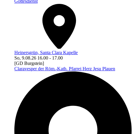
Gottesdienst
Heinersgrün, Santa Clara Kapelle
So, 9.08.26
16.00
-
17.00
[GD Burgstein]
Claravesper der Röm.-Kath. Pfarrei Herz Jesu Plauen