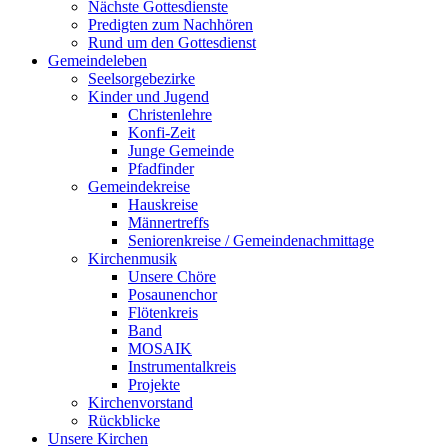
Nächste Gottesdienste
Predigten zum Nachhören
Rund um den Gottesdienst
Gemeindeleben
Seelsorgebezirke
Kinder und Jugend
Christenlehre
Konfi-Zeit
Junge Gemeinde
Pfadfinder
Gemeindekreise
Hauskreise
Männertreffs
Seniorenkreise / Gemeindenachmittage
Kirchenmusik
Unsere Chöre
Posaunenchor
Flötenkreis
Band
MOSAIK
Instrumentalkreis
Projekte
Kirchenvorstand
Rückblicke
Unsere Kirchen