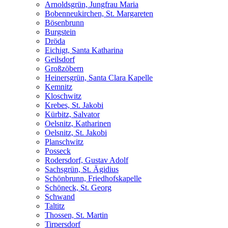
Arnoldsgrün, Jungfrau Maria
Bobenneukirchen, St. Margareten
Bösenbrunn
Burgstein
Dröda
Eichigt, Santa Katharina
Geilsdorf
Großzöbern
Heinersgrün, Santa Clara Kapelle
Kemnitz
Kloschwitz
Krebes, St. Jakobi
Kürbitz, Salvator
Oelsnitz, Katharinen
Oelsnitz, St. Jakobi
Planschwitz
Posseck
Rodersdorf, Gustav Adolf
Sachsgrün, St. Ägidius
Schönbrunn, Friedhofskapelle
Schöneck, St. Georg
Schwand
Taltitz
Thossen, St. Martin
Tirpersdorf