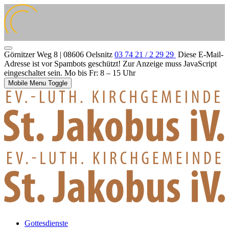
Görnitzer Weg 8 | 08606 Oelsnitz
03 74 21 / 2 29 29
Diese E-Mail-
Adresse ist vor Spambots geschützt! Zur Anzeige muss JavaScript
eingeschaltet sein.
Mo bis Fr: 8 – 15 Uhr
Mobile Menu Toggle
Gottesdienste