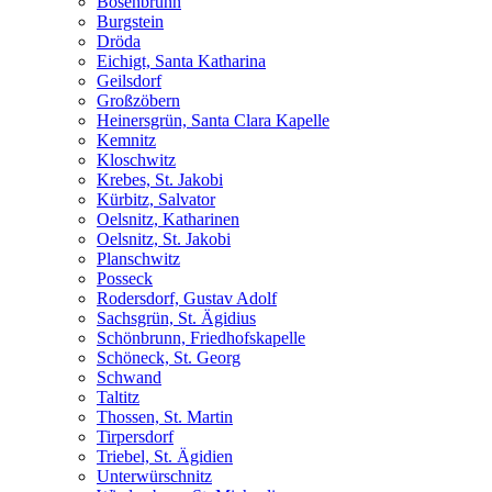
Bösenbrunn
Burgstein
Dröda
Eichigt, Santa Katharina
Geilsdorf
Großzöbern
Heinersgrün, Santa Clara Kapelle
Kemnitz
Kloschwitz
Krebes, St. Jakobi
Kürbitz, Salvator
Oelsnitz, Katharinen
Oelsnitz, St. Jakobi
Planschwitz
Posseck
Rodersdorf, Gustav Adolf
Sachsgrün, St. Ägidius
Schönbrunn, Friedhofskapelle
Schöneck, St. Georg
Schwand
Taltitz
Thossen, St. Martin
Tirpersdorf
Triebel, St. Ägidien
Unterwürschnitz