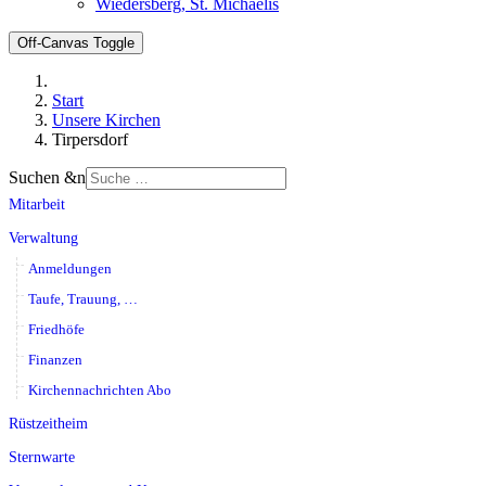
Wiedersberg, St. Michaelis
Off-Canvas Toggle
Start
Unsere Kirchen
Tirpersdorf
Suchen &n
Mitarbeit
Verwaltung
Anmeldungen
Taufe, Trauung, …
Friedhöfe
Finanzen
Kirchennachrichten Abo
Rüstzeitheim
Sternwarte