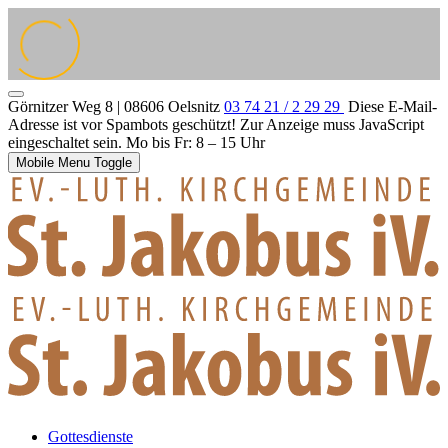
Görnitzer Weg 8 | 08606 Oelsnitz
03 74 21 / 2 29 29
Diese E-Mail-
Adresse ist vor Spambots geschützt! Zur Anzeige muss JavaScript
eingeschaltet sein.
Mo bis Fr: 8 – 15 Uhr
Mobile Menu Toggle
Gottesdienste