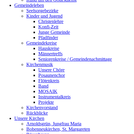
Gemeindeleben
Seelsorgebezirke
Kinder und Jugend
Christenlehre
Konfi-Zeit
Junge Gemeinde
Pfadfinder
Gemeindekreise
Hauskreise
Männertreffs
Seniorenkreise / Gemeindenachmittage
Kirchenmusik
Unsere Chöre
Posaunenchor
Flötenkreis
Band
MOSAIK
Instrumentalkreis
Projekte
Kirchenvorstand
Rückblicke
Unsere Kirchen
Arnoldsgrün, Jungfrau Maria
Bobenneukirchen, St. Margareten