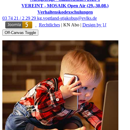
VEREINT - MOSAIK Open Air (29.-30.08.)
Verhaltenskodexschulungen
03 74 21 / 2 29 29
kg.vogtland-stjakobus@evlks.de
Rechtliches
|
KN Abo
|
Design by ].[
Off-Canvas Toggle