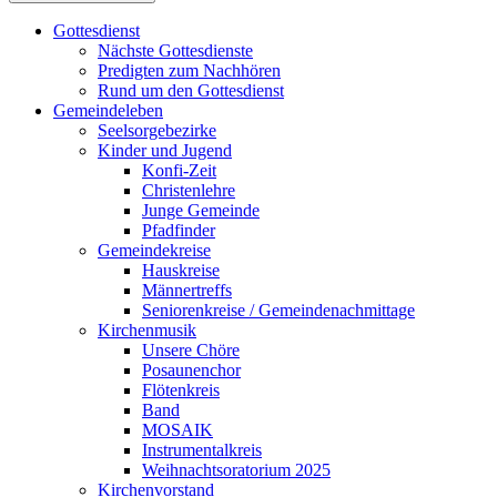
Gottesdienst
Nächste Gottesdienste
Predigten zum Nachhören
Rund um den Gottesdienst
Gemeindeleben
Seelsorgebezirke
Kinder und Jugend
Konfi-Zeit
Christenlehre
Junge Gemeinde
Pfadfinder
Gemeindekreise
Hauskreise
Männertreffs
Seniorenkreise / Gemeindenachmittage
Kirchenmusik
Unsere Chöre
Posaunenchor
Flötenkreis
Band
MOSAIK
Instrumentalkreis
Weihnachtsoratorium 2025
Kirchenvorstand