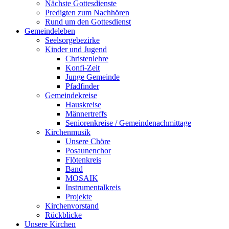
Nächste Gottesdienste
Predigten zum Nachhören
Rund um den Gottesdienst
Gemeindeleben
Seelsorgebezirke
Kinder und Jugend
Christenlehre
Konfi-Zeit
Junge Gemeinde
Pfadfinder
Gemeindekreise
Hauskreise
Männertreffs
Seniorenkreise / Gemeindenachmittage
Kirchenmusik
Unsere Chöre
Posaunenchor
Flötenkreis
Band
MOSAIK
Instrumentalkreis
Projekte
Kirchenvorstand
Rückblicke
Unsere Kirchen