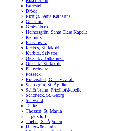
Bösenbrunn
Burgstein
Dröda
Eichigt, Santa Katharina
Geilsdorf
Großzöbern
Heinersgrün, Santa Clara Kapelle
Kemnitz
Kloschwitz
Krebes, St. Jakobi
Kürbitz, Salvator
Oelsnitz, Katharinen
Oelsnitz, St. Jakobi
Planschwitz
Posseck
Rodersdorf, Gustav Adolf
Sachsgrün, St. Ägidius
Schönbrunn, Friedhofskapelle
Schöneck, St. Georg
Schwand
Taltitz
Thossen, St. Martin
Tirpersdorf
Triebel, St. Ägidien
Unterwürschnitz