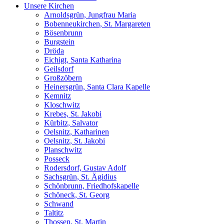
Unsere Kirchen
Arnoldsgrün, Jungfrau Maria
Bobenneukirchen, St. Margareten
Bösenbrunn
Burgstein
Dröda
Eichigt, Santa Katharina
Geilsdorf
Großzöbern
Heinersgrün, Santa Clara Kapelle
Kemnitz
Kloschwitz
Krebes, St. Jakobi
Kürbitz, Salvator
Oelsnitz, Katharinen
Oelsnitz, St. Jakobi
Planschwitz
Posseck
Rodersdorf, Gustav Adolf
Sachsgrün, St. Ägidius
Schönbrunn, Friedhofskapelle
Schöneck, St. Georg
Schwand
Taltitz
Thossen, St. Martin