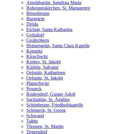
Arnoldsgrün, Jungfrau Maria
Bobenneukirchen, St. Margareten
Bösenbrunn
Burgstein
Dröda
Eichigt, Santa Katharina
Geilsdorf
Großzöbern
Heinersgrün, Santa Clara Kapelle
Kemnitz
Kloschwitz
Krebes, St. Jakobi
Kürbitz, Salvator
Oelsnitz, Katharinen
Oelsnitz, St. Jakobi
Planschwitz
Posseck
Rodersdorf, Gustav Adolf
Sachsgrün, St. Ägidius
Schönbrunn, Friedhofskapelle
Schöneck, St. Georg
Schwand
Taltitz
Thossen, St. Martin
Tirpersdorf