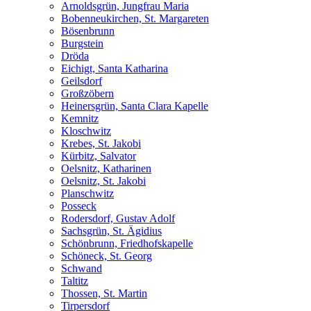
Arnoldsgrün, Jungfrau Maria
Bobenneukirchen, St. Margareten
Bösenbrunn
Burgstein
Dröda
Eichigt, Santa Katharina
Geilsdorf
Großzöbern
Heinersgrün, Santa Clara Kapelle
Kemnitz
Kloschwitz
Krebes, St. Jakobi
Kürbitz, Salvator
Oelsnitz, Katharinen
Oelsnitz, St. Jakobi
Planschwitz
Posseck
Rodersdorf, Gustav Adolf
Sachsgrün, St. Ägidius
Schönbrunn, Friedhofskapelle
Schöneck, St. Georg
Schwand
Taltitz
Thossen, St. Martin
Tirpersdorf