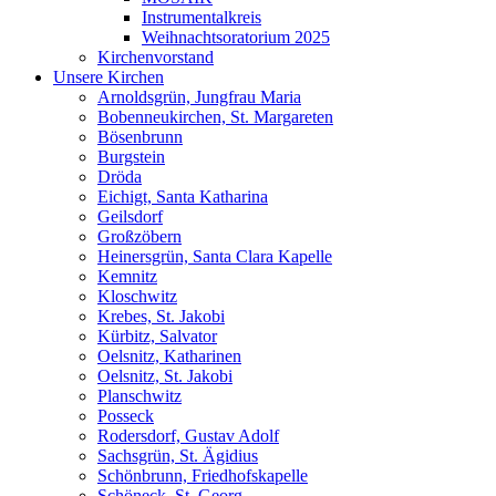
Instrumentalkreis
Weihnachtsoratorium 2025
Kirchenvorstand
Unsere Kirchen
Arnoldsgrün, Jungfrau Maria
Bobenneukirchen, St. Margareten
Bösenbrunn
Burgstein
Dröda
Eichigt, Santa Katharina
Geilsdorf
Großzöbern
Heinersgrün, Santa Clara Kapelle
Kemnitz
Kloschwitz
Krebes, St. Jakobi
Kürbitz, Salvator
Oelsnitz, Katharinen
Oelsnitz, St. Jakobi
Planschwitz
Posseck
Rodersdorf, Gustav Adolf
Sachsgrün, St. Ägidius
Schönbrunn, Friedhofskapelle
Schöneck, St. Georg