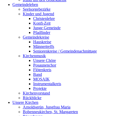
Gemeindeleben
Seelsorgebezirke
Kinder und Jugend
Christenlehre
Konfi-Zeit
Junge Gemeinde
Pfadfinder
Gemeindekreise
Hauskreise
Männertreffs
Seniorenkreise / Gemeindenachmittage
Kirchenmusik
Unsere Chöre
Posaunenchor
Flötenkreis
Band
MOSAIK
Instrumentalkreis
Projekte
Kirchenvorstand
Rückblicke
Unsere Kirchen
Arnoldsgrün, Jungfrau Maria
Bobenneukirchen, St. Margareten