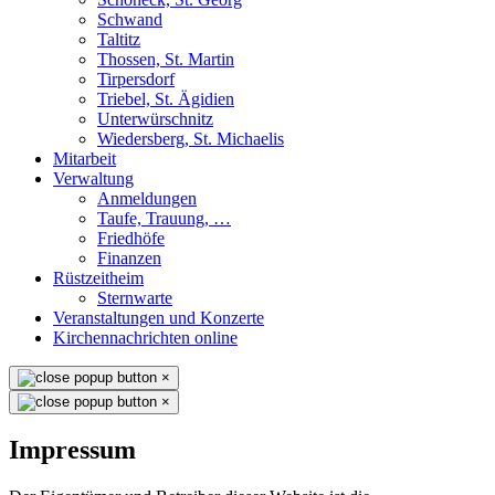
Schwand
Taltitz
Thossen, St. Martin
Tirpersdorf
Triebel, St. Ägidien
Unterwürschnitz
Wiedersberg, St. Michaelis
Mitarbeit
Verwaltung
Anmeldungen
Taufe, Trauung, …
Friedhöfe
Finanzen
Rüstzeitheim
Sternwarte
Veranstaltungen und Konzerte
Kirchennachrichten online
×
×
Impressum