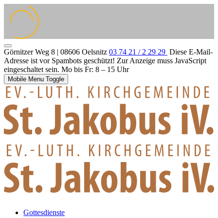
Görnitzer Weg 8 | 08606 Oelsnitz
03 74 21 / 2 29 29
Diese E-Mail-
Adresse ist vor Spambots geschützt! Zur Anzeige muss JavaScript
eingeschaltet sein.
Mo bis Fr: 8 – 15 Uhr
Mobile Menu Toggle
Gottesdienste