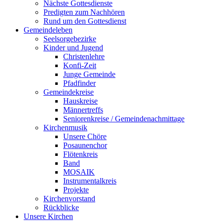
Nächste Gottesdienste
Predigten zum Nachhören
Rund um den Gottesdienst
Gemeindeleben
Seelsorgebezirke
Kinder und Jugend
Christenlehre
Konfi-Zeit
Junge Gemeinde
Pfadfinder
Gemeindekreise
Hauskreise
Männertreffs
Seniorenkreise / Gemeindenachmittage
Kirchenmusik
Unsere Chöre
Posaunenchor
Flötenkreis
Band
MOSAIK
Instrumentalkreis
Projekte
Kirchenvorstand
Rückblicke
Unsere Kirchen