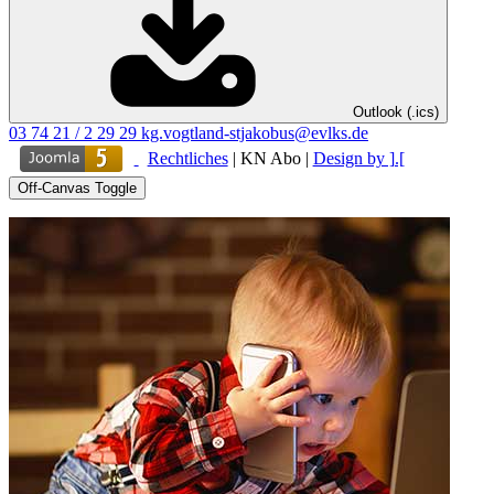
Outlook (.ics)
03 74 21 / 2 29 29
kg.vogtland-stjakobus@evlks.de
Rechtliches
|
KN Abo
|
Design by ].[
Off-Canvas Toggle