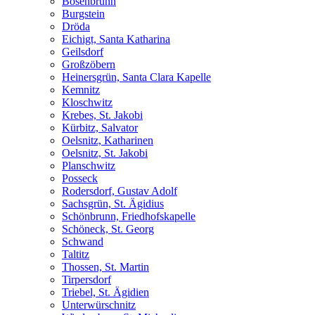
Bösenbrunn
Burgstein
Dröda
Eichigt, Santa Katharina
Geilsdorf
Großzöbern
Heinersgrün, Santa Clara Kapelle
Kemnitz
Kloschwitz
Krebes, St. Jakobi
Kürbitz, Salvator
Oelsnitz, Katharinen
Oelsnitz, St. Jakobi
Planschwitz
Posseck
Rodersdorf, Gustav Adolf
Sachsgrün, St. Ägidius
Schönbrunn, Friedhofskapelle
Schöneck, St. Georg
Schwand
Taltitz
Thossen, St. Martin
Tirpersdorf
Triebel, St. Ägidien
Unterwürschnitz