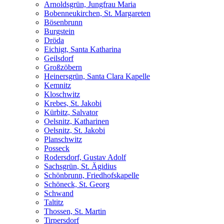
Arnoldsgrün, Jungfrau Maria
Bobenneukirchen, St. Margareten
Bösenbrunn
Burgstein
Dröda
Eichigt, Santa Katharina
Geilsdorf
Großzöbern
Heinersgrün, Santa Clara Kapelle
Kemnitz
Kloschwitz
Krebes, St. Jakobi
Kürbitz, Salvator
Oelsnitz, Katharinen
Oelsnitz, St. Jakobi
Planschwitz
Posseck
Rodersdorf, Gustav Adolf
Sachsgrün, St. Ägidius
Schönbrunn, Friedhofskapelle
Schöneck, St. Georg
Schwand
Taltitz
Thossen, St. Martin
Tirpersdorf