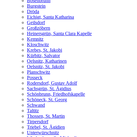
Bösenbrunn
Burgstein
Dröda
Eichigt, Santa Katharina
Geilsdorf
Großzöbern
Heinersgrün, Santa Clara Kapelle
Kemnitz
Kloschwitz
Krebes, St. Jakobi
Kürbitz, Salvator
Oelsnitz, Katharinen
Oelsnitz, St. Jakobi
Planschwitz
Posseck
Rodersdorf, Gustav Adolf
Sachsgrün, St. Ägidius
Schönbrunn, Friedhofskapelle
Schöneck, St. Georg
Schwand
Taltitz
Thossen, St. Martin
Tirpersdorf
Triebel, St. Ägidien
Unterwürschnitz