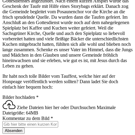
Gottesdienstes angezündet. Nach einem kurzen Anspiel wurde das
Geschenk der Taufe mit Hilfe eines Storybags erklärt. Danach zog
die Gemeinde begleitet vom Posaunenchor vor die Kirche an die
frisch sprudelnde Quelle. Da wurden dann die Taufen gefeiert. Im
Anschluß an den Gottesdienst wurde noch auf dem nahegelegenen
Spielplatz bei Kaffee und Kuchen weiter gefeiert. Weil die
Sachsgrüner Kirche, Quelle und auch den Spielplatz so liebevoll
vorbereitet hatten und viele fleißige Bäcker die unterschiedlichsten
Kuchen mitgebracht hatten, fühlten sich alle wohl und blieben noch
lange zusammen. Schenke es unser Vater im Himmel, dass die Jungs
und Mädchen in den Glauben und unsere Gemeinde fröhlich
hineinwachsen und sie erleben, wie gut es ist, mit Jesus durch das
Leben zu gehen.
Ihr habt noch tolle Bilder vom Tauffest, welche hier auf der
Honpeage veröffentlich werden sollten? Dann ladet Sie doch
einfach hier bequem hoch:
Bilder hochladen
*
Ziehe Dateien hier her oder
Durchsuchen
Maximale
Dateigröße: 64MB
Kommentar zu dem Bild
*
Absenden