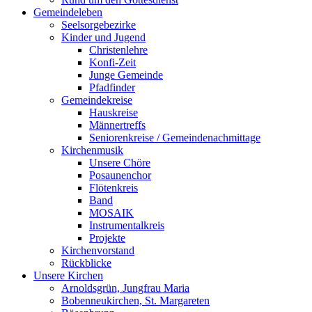
Gemeindeleben
Seelsorgebezirke
Kinder und Jugend
Christenlehre
Konfi-Zeit
Junge Gemeinde
Pfadfinder
Gemeindekreise
Hauskreise
Männertreffs
Seniorenkreise / Gemeindenachmittage
Kirchenmusik
Unsere Chöre
Posaunenchor
Flötenkreis
Band
MOSAIK
Instrumentalkreis
Projekte
Kirchenvorstand
Rückblicke
Unsere Kirchen
Arnoldsgrün, Jungfrau Maria
Bobenneukirchen, St. Margareten