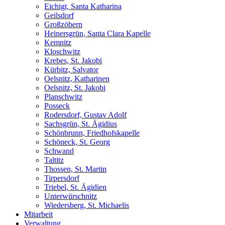
Eichigt, Santa Katharina
Geilsdorf
Großzöbern
Heinersgrün, Santa Clara Kapelle
Kemnitz
Kloschwitz
Krebes, St. Jakobi
Kürbitz, Salvator
Oelsnitz, Katharinen
Oelsnitz, St. Jakobi
Planschwitz
Posseck
Rodersdorf, Gustav Adolf
Sachsgrün, St. Ägidius
Schönbrunn, Friedhofskapelle
Schöneck, St. Georg
Schwand
Taltitz
Thossen, St. Martin
Tirpersdorf
Triebel, St. Ägidien
Unterwürschnitz
Wiedersberg, St. Michaelis
Mitarbeit
Verwaltung