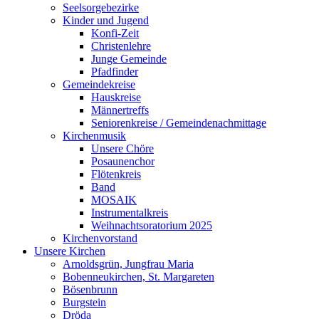
Seelsorgebezirke
Kinder und Jugend
Konfi-Zeit
Christenlehre
Junge Gemeinde
Pfadfinder
Gemeindekreise
Hauskreise
Männertreffs
Seniorenkreise / Gemeindenachmittage
Kirchenmusik
Unsere Chöre
Posaunenchor
Flötenkreis
Band
MOSAIK
Instrumentalkreis
Weihnachtsoratorium 2025
Kirchenvorstand
Unsere Kirchen
Arnoldsgrün, Jungfrau Maria
Bobenneukirchen, St. Margareten
Bösenbrunn
Burgstein
Dröda