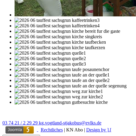
03 74 21 / 2 29 29
kg.vogtland-stjakobus@evlks.de
Rechtliches
|
KN Abo
|
Design by ].[