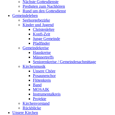
Nächste Gottesdienste
Predigten zum Nachhören
Rund um den Gottesdienst
Gemeindeleben
Seelsorgebezirke
Kinder und Jugend
Christenlehre
Konfi-Zeit
Junge Gemeinde
Pfadfinder
Gemeindekreise
Hauskreise
Männertreffs
Seniorenkreise / Gemeindenachmittage
Kirchenmusik
Unsere Chöre
Posaunenchor
Flötenkreis
Band
MOSAIK
Instrumentalkreis
Projekte
Kirchenvorstand
Rückblicke
Unsere Kirchen