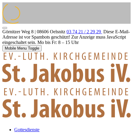
Görnitzer Weg 8 | 08606 Oelsnitz
03 74 21 / 2 29 29
Diese E-Mail-
Adresse ist vor Spambots geschützt! Zur Anzeige muss JavaScript
eingeschaltet sein.
Mo bis Fr: 8 – 15 Uhr
Mobile Menu Toggle
Gottesdienste