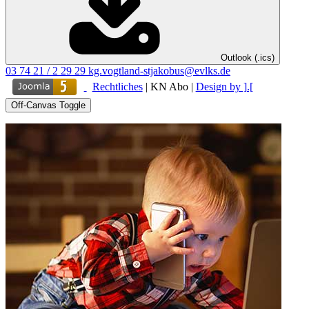
Outlook (.ics)
03 74 21 / 2 29 29
kg.vogtland-stjakobus@evlks.de
Rechtliches
|
KN Abo
|
Design by ].[
Off-Canvas Toggle