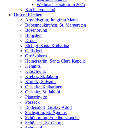
Weihnachtsoratorium 2025
Kirchenvorstand
Unsere Kirchen
Arnoldsgrün, Jungfrau Maria
Bobenneukirchen, St. Margareten
Bösenbrunn
Burgstein
Dröda
Eichigt, Santa Katharina
Geilsdorf
Großzöbern
Heinersgrün, Santa Clara Kapelle
Kemnitz
Kloschwitz
Krebes, St. Jakobi
Kürbitz, Salvator
Oelsnitz, Katharinen
Oelsnitz, St. Jakobi
Planschwitz
Posseck
Rodersdorf, Gustav Adolf
Sachsgrün, St. Ägidius
Schönbrunn, Friedhofskapelle
Schöneck, St. Georg
Schwand