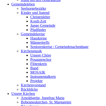
Gemeindeleben
Seelsorgebezirke
Kinder und Jugend
Christenlehre
Konfi-Zeit
Junge Gemeinde
Pfadfinder
Gemeindekreise
Hauskreise
Männertreffs
Seniorenkreise / Gemeindenachmittage
Kirchenmusik
Unsere Chöre
Posaunenchor
Flötenkreis
Band
MOSAIK
Instrumentalkreis
Projekte
Kirchenvorstand
Rückblicke
Unsere Kirchen
Arnoldsgrün, Jungfrau Maria
Bobenneukirchen, St. Margareten