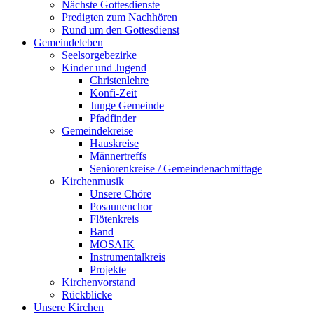
Nächste Gottesdienste
Predigten zum Nachhören
Rund um den Gottesdienst
Gemeindeleben
Seelsorgebezirke
Kinder und Jugend
Christenlehre
Konfi-Zeit
Junge Gemeinde
Pfadfinder
Gemeindekreise
Hauskreise
Männertreffs
Seniorenkreise / Gemeindenachmittage
Kirchenmusik
Unsere Chöre
Posaunenchor
Flötenkreis
Band
MOSAIK
Instrumentalkreis
Projekte
Kirchenvorstand
Rückblicke
Unsere Kirchen