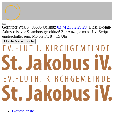
Görnitzer Weg 8 | 08606 Oelsnitz
03 74 21 / 2 29 29
Diese E-Mail-
Adresse ist vor Spambots geschützt! Zur Anzeige muss JavaScript
eingeschaltet sein.
Mo bis Fr: 8 – 15 Uhr
Mobile Menu Toggle
Gottesdienste