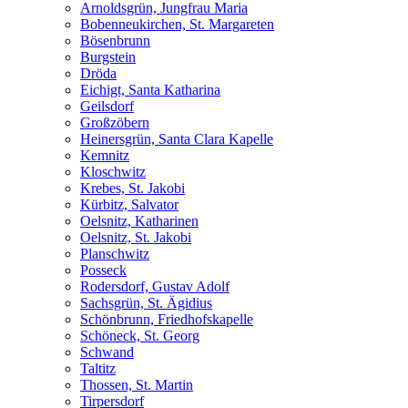
Arnoldsgrün, Jungfrau Maria
Bobenneukirchen, St. Margareten
Bösenbrunn
Burgstein
Dröda
Eichigt, Santa Katharina
Geilsdorf
Großzöbern
Heinersgrün, Santa Clara Kapelle
Kemnitz
Kloschwitz
Krebes, St. Jakobi
Kürbitz, Salvator
Oelsnitz, Katharinen
Oelsnitz, St. Jakobi
Planschwitz
Posseck
Rodersdorf, Gustav Adolf
Sachsgrün, St. Ägidius
Schönbrunn, Friedhofskapelle
Schöneck, St. Georg
Schwand
Taltitz
Thossen, St. Martin
Tirpersdorf