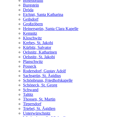
Bösenbrunn
Burgstein
Dröda
Eichigt, Santa Katharina
Geilsdorf
Großzöbern
Heinersgrün, Santa Clara Kapelle
Kemnitz
Kloschwitz
Krebes, St. Jakobi
Kürbitz, Salvator
Oelsnitz, Katharinen
Oelsnitz, St. Jakobi
Planschwitz
Posseck
Rodersdorf, Gustav Adolf
Sachsgrün, St. Ägidius
Schönbrunn, Friedhofskapelle
Schöneck, St. Georg
Schwand
Taltitz
Thossen, St. Martin
Tirpersdorf
Triebel, St. Ägidien
Unterwürschnitz