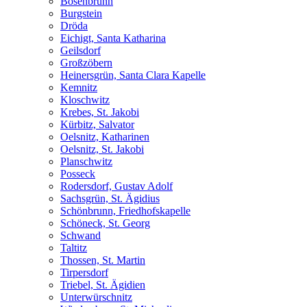
Bösenbrunn
Burgstein
Dröda
Eichigt, Santa Katharina
Geilsdorf
Großzöbern
Heinersgrün, Santa Clara Kapelle
Kemnitz
Kloschwitz
Krebes, St. Jakobi
Kürbitz, Salvator
Oelsnitz, Katharinen
Oelsnitz, St. Jakobi
Planschwitz
Posseck
Rodersdorf, Gustav Adolf
Sachsgrün, St. Ägidius
Schönbrunn, Friedhofskapelle
Schöneck, St. Georg
Schwand
Taltitz
Thossen, St. Martin
Tirpersdorf
Triebel, St. Ägidien
Unterwürschnitz