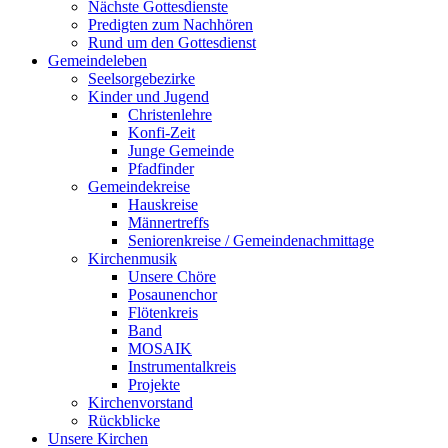
Nächste Gottesdienste
Predigten zum Nachhören
Rund um den Gottesdienst
Gemeindeleben
Seelsorgebezirke
Kinder und Jugend
Christenlehre
Konfi-Zeit
Junge Gemeinde
Pfadfinder
Gemeindekreise
Hauskreise
Männertreffs
Seniorenkreise / Gemeindenachmittage
Kirchenmusik
Unsere Chöre
Posaunenchor
Flötenkreis
Band
MOSAIK
Instrumentalkreis
Projekte
Kirchenvorstand
Rückblicke
Unsere Kirchen