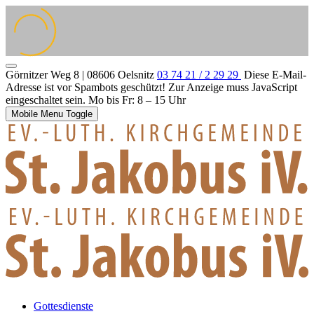
Görnitzer Weg 8 | 08606 Oelsnitz
03 74 21 / 2 29 29
Diese E-Mail-
Adresse ist vor Spambots geschützt! Zur Anzeige muss JavaScript
eingeschaltet sein.
Mo bis Fr: 8 – 15 Uhr
Mobile Menu Toggle
Gottesdienste