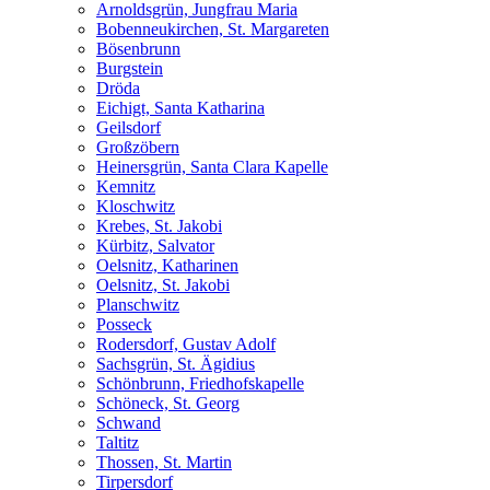
Arnoldsgrün, Jungfrau Maria
Bobenneukirchen, St. Margareten
Bösenbrunn
Burgstein
Dröda
Eichigt, Santa Katharina
Geilsdorf
Großzöbern
Heinersgrün, Santa Clara Kapelle
Kemnitz
Kloschwitz
Krebes, St. Jakobi
Kürbitz, Salvator
Oelsnitz, Katharinen
Oelsnitz, St. Jakobi
Planschwitz
Posseck
Rodersdorf, Gustav Adolf
Sachsgrün, St. Ägidius
Schönbrunn, Friedhofskapelle
Schöneck, St. Georg
Schwand
Taltitz
Thossen, St. Martin
Tirpersdorf