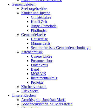
Gemeindeleben
Seelsorgebezirke
Kinder und Jugend
Christenlehre
Konfi-Zeit
Junge Gemeinde
Pfadfinder
Gemeindekreise
Hauskreise
Männertreffs
Seniorenkreise / Gemeindenachmittage
Kirchenmusik
Unsere Chöre
Posaunenchor
Flötenkreis
Band
MOSAIK
Instrumentalkreis
Projekte
Kirchenvorstand
Rückblicke
Unsere Kirchen
Arnoldsgrün, Jungfrau Maria
Bobenneukirchen, St. Margareten