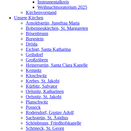
Instrumentalkreis
Weihnachtsoratorium 2025
Kirchenvorstand
Unsere Kirchen
Arnoldsgrün, Jungfrau Maria
Bobenneukirchen, St. Margareten
Bösenbrunn
Burgstein
Dröda
Eichigt, Santa Katharina
Geilsdorf
Großzöbern
Heinersgrün, Santa Clara Kapelle
Kemnitz
Kloschwitz
Krebes, St. Jakobi
Kürbitz, Salvator
Oelsnitz, Katharinen
Oelsnitz, St. Jakobi
Planschwitz
Posseck
Rodersdorf, Gustav Adolf
Sachsgrün, St. Ägidius
Schönbrunn, Friedhofskapelle
Schöneck, St. Georg