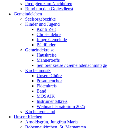
Predigten zum Nachhören
Rund um den Gottesdienst
Gemeindeleben
Seelsorgebezirke
Kinder und Jugend
Konfi-Zeit
Christenlehre
Junge Gemeinde
Pfadfinder
Gemeindekreise
Hauskreise
Männertreffs
Seniorenkreise / Gemeindenachmittage
Kirchenmusik
Unsere Chöre
Posaunenchor
Flötenkreis
Band
MOSAIK
Instrumentalkreis
Weihnachtsoratorium 2025
Kirchenvorstand
Unsere Kirchen
Arnoldsgrün, Jungfrau Maria
Bobenneukirchen, St. Margareten