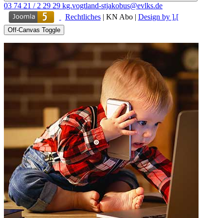
03 74 21 / 2 29 29
kg.vogtland-stjakobus@evlks.de
Rechtliches
|
KN Abo
|
Design by ].[
Off-Canvas Toggle