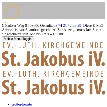
Görnitzer Weg 8 | 08606 Oelsnitz
03 74 21 / 2 29 29
Diese E-Mail-
Adresse ist vor Spambots geschützt! Zur Anzeige muss JavaScript
eingeschaltet sein.
Mo bis Fr: 8 – 15 Uhr
Mobile Menu Toggle
Gottesdienste