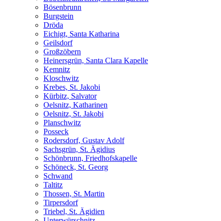
Bösenbrunn
Burgstein
Dröda
Eichigt, Santa Katharina
Geilsdorf
Großzöbern
Heinersgrün, Santa Clara Kapelle
Kemnitz
Kloschwitz
Krebes, St. Jakobi
Kürbitz, Salvator
Oelsnitz, Katharinen
Oelsnitz, St. Jakobi
Planschwitz
Posseck
Rodersdorf, Gustav Adolf
Sachsgrün, St. Ägidius
Schönbrunn, Friedhofskapelle
Schöneck, St. Georg
Schwand
Taltitz
Thossen, St. Martin
Tirpersdorf
Triebel, St. Ägidien
Unterwürschnitz