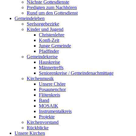
Nächste Gottesdienste
Predigten zum Nachhören
Rund um den Gottesdienst
Gemeindeleben
Seelsorgebezirke
Kinder und Jugend
Christenlehre
Konfi-Zeit
Junge Gemeinde
Pfadfinder
Gemeindekreise
Hauskreise
Männertreffs
Seniorenkreise / Gemeindenachmittage
Kirchenmusik
Unsere Chöre
Posaunenchor
Flötenkreis
Band
MOSAIK
Instrumentalkreis
Projekte
Kirchenvorstand
Rückblicke
Unsere Kirchen