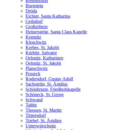
Bösenbrunn
Burgstein
Dröda
Eichigt, Santa Katharina
Geilsdorf
Großzöbern
Heinersgrün, Santa Clara Kapelle
Kemnitz
Kloschwitz
Krebes, St. Jakobi
Kürbitz, Salvator
Oelsnitz, Katharinen
Oelsnitz, St. Jakobi
Planschwitz
Posseck
Rodersdorf, Gustav Adolf
Sachsgrün, St. Ägidius
Schönbrunn, Friedhofskapelle
Schöneck, St. Georg
Schwand
Taltitz
Thossen, St. Martin
Tirpersdorf
Triebel, St. Ägidien
Unterwürschnitz