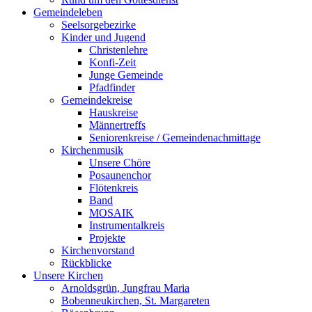
Gemeindeleben
Seelsorgebezirke
Kinder und Jugend
Christenlehre
Konfi-Zeit
Junge Gemeinde
Pfadfinder
Gemeindekreise
Hauskreise
Männertreffs
Seniorenkreise / Gemeindenachmittage
Kirchenmusik
Unsere Chöre
Posaunenchor
Flötenkreis
Band
MOSAIK
Instrumentalkreis
Projekte
Kirchenvorstand
Rückblicke
Unsere Kirchen
Arnoldsgrün, Jungfrau Maria
Bobenneukirchen, St. Margareten