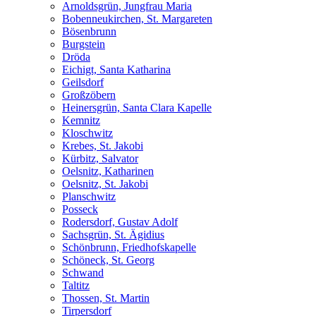
Arnoldsgrün, Jungfrau Maria
Bobenneukirchen, St. Margareten
Bösenbrunn
Burgstein
Dröda
Eichigt, Santa Katharina
Geilsdorf
Großzöbern
Heinersgrün, Santa Clara Kapelle
Kemnitz
Kloschwitz
Krebes, St. Jakobi
Kürbitz, Salvator
Oelsnitz, Katharinen
Oelsnitz, St. Jakobi
Planschwitz
Posseck
Rodersdorf, Gustav Adolf
Sachsgrün, St. Ägidius
Schönbrunn, Friedhofskapelle
Schöneck, St. Georg
Schwand
Taltitz
Thossen, St. Martin
Tirpersdorf