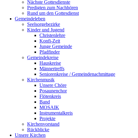
Nächste Gottesdienste
Predigten zum Nachhören
Rund um den Gottesdienst
Gemeindeleben
Seelsorgebezirke
Kinder und Jugend
Christenlehre
Konfi-Zeit
Junge Gemeinde
Pfadfinder
Gemeindekreise
Hauskreise
Männertreffs
Seniorenkreise / Gemeindenachmittage
Kirchenmusik
Unsere Chöre
Posaunenchor
Flötenkreis
Band
MOSAIK
Instrumentalkreis
Projekte
Kirchenvorstand
Rückblicke
Unsere Kirchen