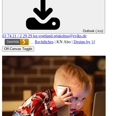
Outlook (.ics)
03 74 21 / 2 29 29
kg.vogtland-stjakobus@evlks.de
Rechtliches
|
KN Abo
|
Design by ].[
Off-Canvas Toggle