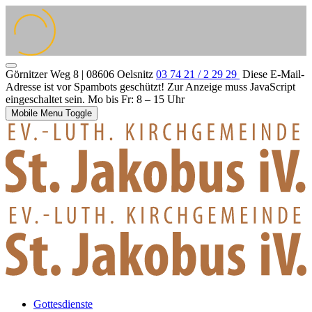
Görnitzer Weg 8 | 08606 Oelsnitz
03 74 21 / 2 29 29
Diese E-Mail-
Adresse ist vor Spambots geschützt! Zur Anzeige muss JavaScript
eingeschaltet sein.
Mo bis Fr: 8 – 15 Uhr
Mobile Menu Toggle
Gottesdienste