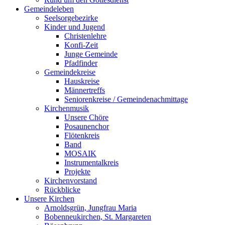
Gemeindeleben
Seelsorgebezirke
Kinder und Jugend
Christenlehre
Konfi-Zeit
Junge Gemeinde
Pfadfinder
Gemeindekreise
Hauskreise
Männertreffs
Seniorenkreise / Gemeindenachmittage
Kirchenmusik
Unsere Chöre
Posaunenchor
Flötenkreis
Band
MOSAIK
Instrumentalkreis
Projekte
Kirchenvorstand
Rückblicke
Unsere Kirchen
Arnoldsgrün, Jungfrau Maria
Bobenneukirchen, St. Margareten