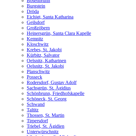
Bösenbrunn
Burgstein
Dröda
Eichigt, Santa Katharina
Geilsdorf
Großzöbern
Heinersgrün, Santa Clara Kapelle
Kemnitz
Kloschwitz
Krebes, St. Jakobi
Kürbitz, Salvator
Oelsnitz, Katharinen
Oelsnitz, St. Jakobi
Planschwitz
Posseck
Rodersdorf, Gustav Adolf
Sachsgrün, St. Ägidius
Schönbrunn, Friedhofskapelle
Schöneck, St. Georg
Schwand
Taltitz
Thossen, St. Martin
Tirpersdorf
Triebel, St. Ägidien
Unterwürschnitz