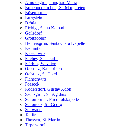
Arnoldsgrün, Jungfrau Maria
Bobenneukirchen, St. Margareten
Bösenbrunn
Burgstein
Dröda
Eichigt, Santa Katharina
Geilsdorf
Großzöbern
Heinersgrün, Santa Clara Kapelle
Kemnitz
Kloschwitz
Krebes, St. Jakobi
Kürbitz, Salvator
Oelsnitz, Katharinen
Oelsnitz, St. Jakobi
Planschwitz
Posseck
Rodersdorf, Gustav Adolf
Sachsgrün, St. Ägidius
Schönbrunn, Friedhofskapelle
Schöneck, St. Georg
Schwand
Taltitz
Thossen, St. Martin
Tirpersdorf