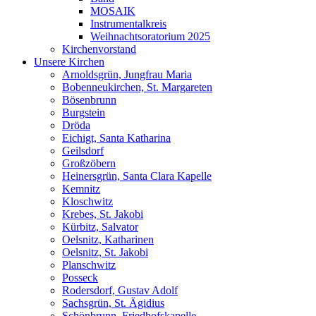
MOSAIK
Instrumentalkreis
Weihnachtsoratorium 2025
Kirchenvorstand
Unsere Kirchen
Arnoldsgrün, Jungfrau Maria
Bobenneukirchen, St. Margareten
Bösenbrunn
Burgstein
Dröda
Eichigt, Santa Katharina
Geilsdorf
Großzöbern
Heinersgrün, Santa Clara Kapelle
Kemnitz
Kloschwitz
Krebes, St. Jakobi
Kürbitz, Salvator
Oelsnitz, Katharinen
Oelsnitz, St. Jakobi
Planschwitz
Posseck
Rodersdorf, Gustav Adolf
Sachsgrün, St. Ägidius
Schönbrunn, Friedhofskapelle