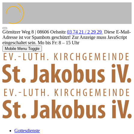
Görnitzer Weg 8 | 08606 Oelsnitz
03 74 21 / 2 29 29
Diese E-Mail-
Adresse ist vor Spambots geschützt! Zur Anzeige muss JavaScript
eingeschaltet sein.
Mo bis Fr: 8 – 15 Uhr
Mobile Menu Toggle
Gottesdienste