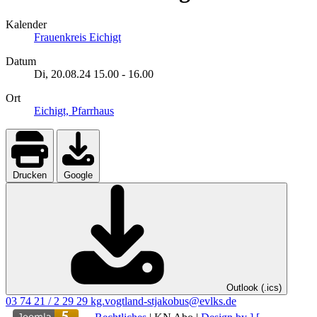
Kalender
Frauenkreis Eichigt
Datum
Di, 20.08.24
15.00
-
16.00
Ort
Eichigt, Pfarrhaus
Drucken
Google
Outlook (.ics)
03 74 21 / 2 29 29
kg.vogtland-stjakobus@evlks.de