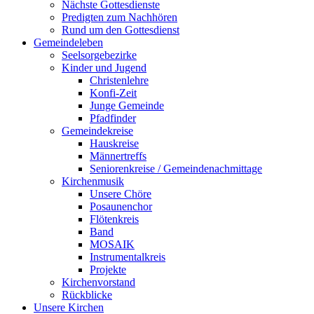
Nächste Gottesdienste
Predigten zum Nachhören
Rund um den Gottesdienst
Gemeindeleben
Seelsorgebezirke
Kinder und Jugend
Christenlehre
Konfi-Zeit
Junge Gemeinde
Pfadfinder
Gemeindekreise
Hauskreise
Männertreffs
Seniorenkreise / Gemeindenachmittage
Kirchenmusik
Unsere Chöre
Posaunenchor
Flötenkreis
Band
MOSAIK
Instrumentalkreis
Projekte
Kirchenvorstand
Rückblicke
Unsere Kirchen