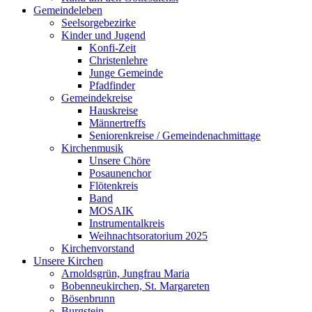
Gemeindeleben
Seelsorgebezirke
Kinder und Jugend
Konfi-Zeit
Christenlehre
Junge Gemeinde
Pfadfinder
Gemeindekreise
Hauskreise
Männertreffs
Seniorenkreise / Gemeindenachmittage
Kirchenmusik
Unsere Chöre
Posaunenchor
Flötenkreis
Band
MOSAIK
Instrumentalkreis
Weihnachtsoratorium 2025
Kirchenvorstand
Unsere Kirchen
Arnoldsgrün, Jungfrau Maria
Bobenneukirchen, St. Margareten
Bösenbrunn
Burgstein