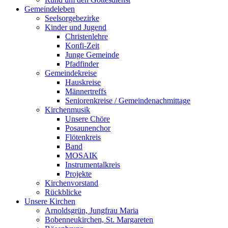
Gemeindeleben
Seelsorgebezirke
Kinder und Jugend
Christenlehre
Konfi-Zeit
Junge Gemeinde
Pfadfinder
Gemeindekreise
Hauskreise
Männertreffs
Seniorenkreise / Gemeindenachmittage
Kirchenmusik
Unsere Chöre
Posaunenchor
Flötenkreis
Band
MOSAIK
Instrumentalkreis
Projekte
Kirchenvorstand
Rückblicke
Unsere Kirchen
Arnoldsgrün, Jungfrau Maria
Bobenneukirchen, St. Margareten