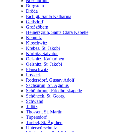
Bösenbrunn
Burgstein
Dröda
Eichigt, Santa Katharina
Geilsdorf
Großzöbern
Heinersgrün, Santa Clara Kapelle
Kemnitz
Kloschwitz
Krebes, St. Jakobi
Kürbitz, Salvator
Oelsnitz, Katharinen
Oelsnitz, St. Jakobi
Planschwitz
Posseck
Rodersdorf, Gustav Adolf
Sachsgrün, St. Ägidius
Schönbrunn, Friedhofskapelle
Schöneck, St. Georg
Schwand
Taltitz
Thossen, St. Martin
Tirpersdorf
Triebel, St. Ägidien
Unterwürschnitz