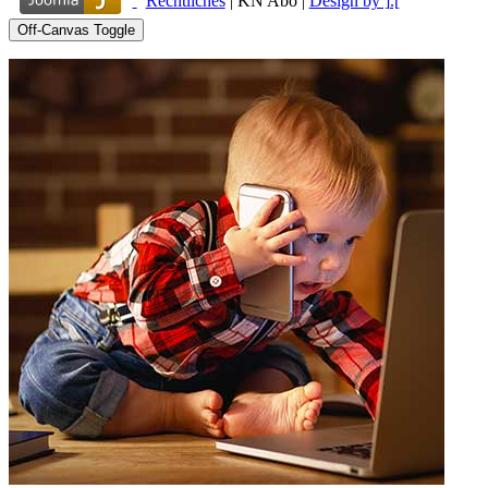
Rechtliches
|
KN Abo
|
Design by ].[
Off-Canvas Toggle