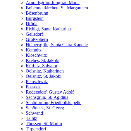
Arnoldsgrün, Jungfrau Maria
Bobenneukirchen, St. Margareten
Bösenbrunn
Burgstein
Dröda
Eichigt, Santa Katharina
Geilsdorf
Großzöbern
Heinersgrün, Santa Clara Kapelle
Kemnitz
Kloschwitz
Krebes, St. Jakobi
Kürbitz, Salvator
Oelsnitz, Katharinen
Oelsnitz, St. Jakobi
Planschwitz
Posseck
Rodersdorf, Gustav Adolf
Sachsgrün, St. Ägidius
Schönbrunn, Friedhofskapelle
Schöneck, St. Georg
Schwand
Taltitz
Thossen, St. Martin
Tirpersdorf