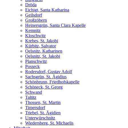
Dröda
Eichigt, Santa Katharina
Geilsdorf
Großzöbern
Heinersgrün, Santa Clara Kapelle
Kemnitz
Kloschwitz
Krebes, St. Jakobi
Kürbitz, Salvator
Oelsnitz, Katharinen
Oelsnitz, St. Jakobi
Planschwitz
Posseck
Rodersdorf, Gustav Adolf
Sachsgrün, St. Ägidius
Schönbrunn, Friedhofskapelle
Schöneck, St. Georg
Schwand
Taltitz
Thossen, St. Martin
Tirpersdorf
Triebel, St. Ägidien
Unterwürschnitz
Wiedersberg, St. Michaelis