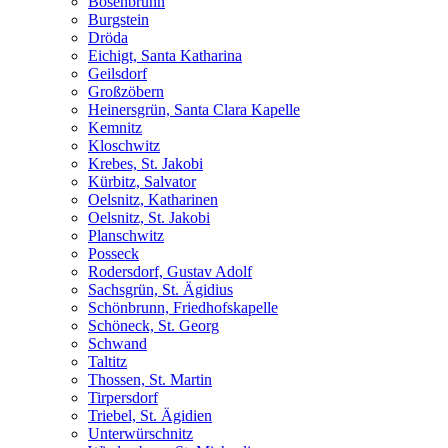
Bösenbrunn
Burgstein
Dröda
Eichigt, Santa Katharina
Geilsdorf
Großzöbern
Heinersgrün, Santa Clara Kapelle
Kemnitz
Kloschwitz
Krebes, St. Jakobi
Kürbitz, Salvator
Oelsnitz, Katharinen
Oelsnitz, St. Jakobi
Planschwitz
Posseck
Rodersdorf, Gustav Adolf
Sachsgrün, St. Ägidius
Schönbrunn, Friedhofskapelle
Schöneck, St. Georg
Schwand
Taltitz
Thossen, St. Martin
Tirpersdorf
Triebel, St. Ägidien
Unterwürschnitz