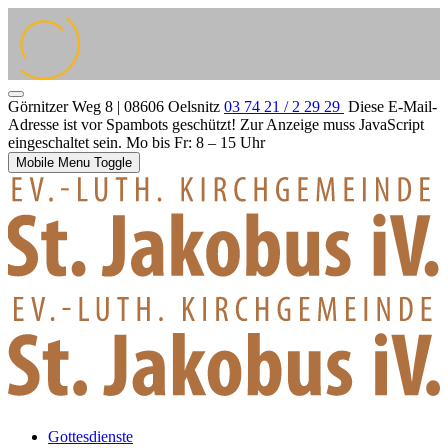
Görnitzer Weg 8 | 08606 Oelsnitz
03 74 21 / 2 29 29
Diese E-Mail-
Adresse ist vor Spambots geschützt! Zur Anzeige muss JavaScript
eingeschaltet sein.
Mo bis Fr: 8 – 15 Uhr
Mobile Menu Toggle
Gottesdienste