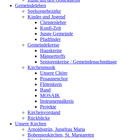
Gemeindeleben
Seelsorgebezirke
Kinder und Jugend
Christenlehre
Konfi-Zeit
Junge Gemeinde
Pfadfinder
Gemeindekreise
Hauskreise
Männertreffs
Seniorenkreise / Gemeindenachmittage
Kirchenmusik
Unsere Chöre
Posaunenchor
Flötenkreis
Band
MOSAIK
Instrumentalkreis
Projekte
Kirchenvorstand
Rückblicke
Unsere Kirchen
Arnoldsgrün, Jungfrau Maria
Bobenneukirchen, St. Margareten