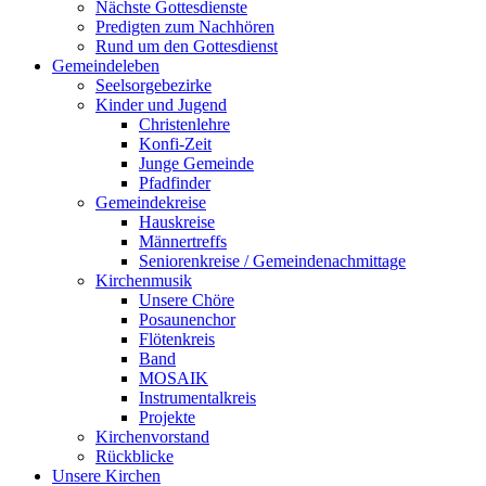
Nächste Gottesdienste
Predigten zum Nachhören
Rund um den Gottesdienst
Gemeindeleben
Seelsorgebezirke
Kinder und Jugend
Christenlehre
Konfi-Zeit
Junge Gemeinde
Pfadfinder
Gemeindekreise
Hauskreise
Männertreffs
Seniorenkreise / Gemeindenachmittage
Kirchenmusik
Unsere Chöre
Posaunenchor
Flötenkreis
Band
MOSAIK
Instrumentalkreis
Projekte
Kirchenvorstand
Rückblicke
Unsere Kirchen