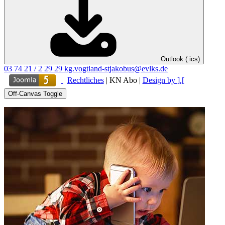
Outlook (.ics)
03 74 21 / 2 29 29
kg.vogtland-stjakobus@evlks.de
Rechtliches
|
KN Abo
|
Design by ].[
Off-Canvas Toggle