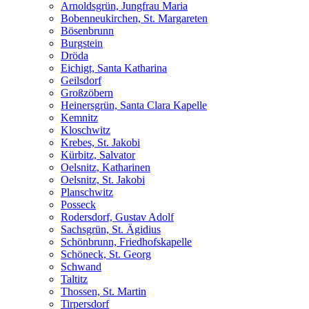
Arnoldsgrün, Jungfrau Maria
Bobenneukirchen, St. Margareten
Bösenbrunn
Burgstein
Dröda
Eichigt, Santa Katharina
Geilsdorf
Großzöbern
Heinersgrün, Santa Clara Kapelle
Kemnitz
Kloschwitz
Krebes, St. Jakobi
Kürbitz, Salvator
Oelsnitz, Katharinen
Oelsnitz, St. Jakobi
Planschwitz
Posseck
Rodersdorf, Gustav Adolf
Sachsgrün, St. Ägidius
Schönbrunn, Friedhofskapelle
Schöneck, St. Georg
Schwand
Taltitz
Thossen, St. Martin
Tirpersdorf