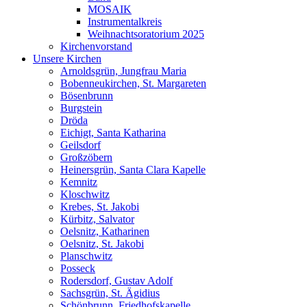
MOSAIK
Instrumentalkreis
Weihnachtsoratorium 2025
Kirchenvorstand
Unsere Kirchen
Arnoldsgrün, Jungfrau Maria
Bobenneukirchen, St. Margareten
Bösenbrunn
Burgstein
Dröda
Eichigt, Santa Katharina
Geilsdorf
Großzöbern
Heinersgrün, Santa Clara Kapelle
Kemnitz
Kloschwitz
Krebes, St. Jakobi
Kürbitz, Salvator
Oelsnitz, Katharinen
Oelsnitz, St. Jakobi
Planschwitz
Posseck
Rodersdorf, Gustav Adolf
Sachsgrün, St. Ägidius
Schönbrunn, Friedhofskapelle