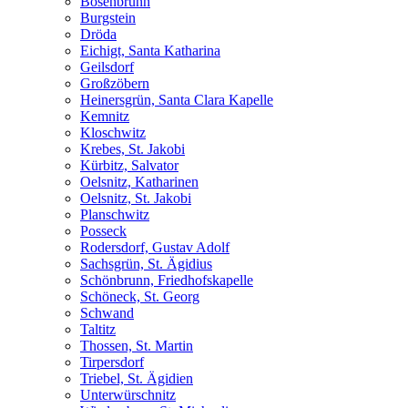
Bösenbrunn
Burgstein
Dröda
Eichigt, Santa Katharina
Geilsdorf
Großzöbern
Heinersgrün, Santa Clara Kapelle
Kemnitz
Kloschwitz
Krebes, St. Jakobi
Kürbitz, Salvator
Oelsnitz, Katharinen
Oelsnitz, St. Jakobi
Planschwitz
Posseck
Rodersdorf, Gustav Adolf
Sachsgrün, St. Ägidius
Schönbrunn, Friedhofskapelle
Schöneck, St. Georg
Schwand
Taltitz
Thossen, St. Martin
Tirpersdorf
Triebel, St. Ägidien
Unterwürschnitz