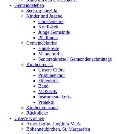
Gemeindeleben
Seelsorgebezirke
Kinder und Jugend
Christenlehre
Konfi-Zeit
Junge Gemeinde
Pfadfinder
Gemeindekreise
Hauskreise
Männertreffs
Seniorenkreise / Gemeindenachmittage
Kirchenmusik
Unsere Chöre
Posaunenchor
Flötenkreis
Band
MOSAIK
Instrumentalkreis
Projekte
Kirchenvorstand
Rückblicke
Unsere Kirchen
Arnoldsgrün, Jungfrau Maria
Bobenneukirchen, St. Margareten