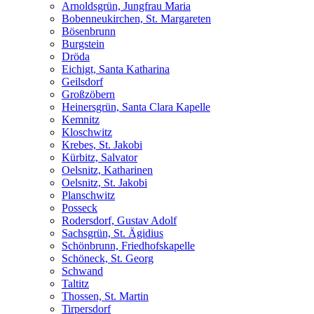
Arnoldsgrün, Jungfrau Maria
Bobenneukirchen, St. Margareten
Bösenbrunn
Burgstein
Dröda
Eichigt, Santa Katharina
Geilsdorf
Großzöbern
Heinersgrün, Santa Clara Kapelle
Kemnitz
Kloschwitz
Krebes, St. Jakobi
Kürbitz, Salvator
Oelsnitz, Katharinen
Oelsnitz, St. Jakobi
Planschwitz
Posseck
Rodersdorf, Gustav Adolf
Sachsgrün, St. Ägidius
Schönbrunn, Friedhofskapelle
Schöneck, St. Georg
Schwand
Taltitz
Thossen, St. Martin
Tirpersdorf