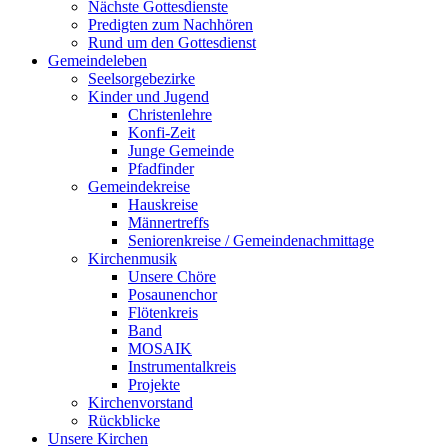
Nächste Gottesdienste
Predigten zum Nachhören
Rund um den Gottesdienst
Gemeindeleben
Seelsorgebezirke
Kinder und Jugend
Christenlehre
Konfi-Zeit
Junge Gemeinde
Pfadfinder
Gemeindekreise
Hauskreise
Männertreffs
Seniorenkreise / Gemeindenachmittage
Kirchenmusik
Unsere Chöre
Posaunenchor
Flötenkreis
Band
MOSAIK
Instrumentalkreis
Projekte
Kirchenvorstand
Rückblicke
Unsere Kirchen