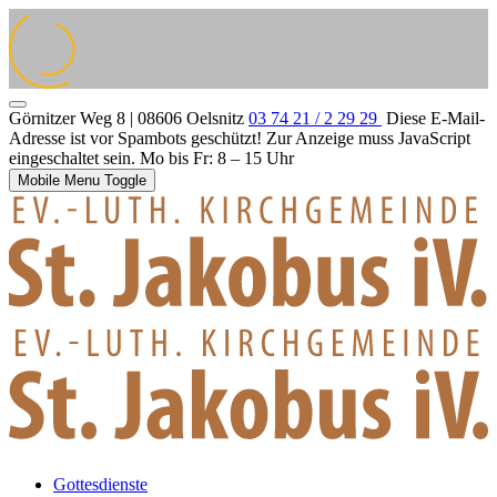
Görnitzer Weg 8 | 08606 Oelsnitz
03 74 21 / 2 29 29
Diese E-Mail-
Adresse ist vor Spambots geschützt! Zur Anzeige muss JavaScript
eingeschaltet sein.
Mo bis Fr: 8 – 15 Uhr
Mobile Menu Toggle
Gottesdienste