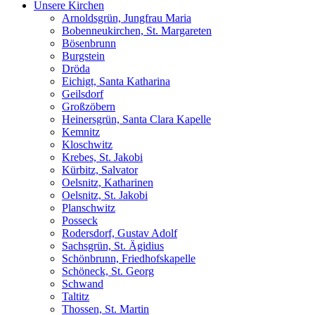
Unsere Kirchen
Arnoldsgrün, Jungfrau Maria
Bobenneukirchen, St. Margareten
Bösenbrunn
Burgstein
Dröda
Eichigt, Santa Katharina
Geilsdorf
Großzöbern
Heinersgrün, Santa Clara Kapelle
Kemnitz
Kloschwitz
Krebes, St. Jakobi
Kürbitz, Salvator
Oelsnitz, Katharinen
Oelsnitz, St. Jakobi
Planschwitz
Posseck
Rodersdorf, Gustav Adolf
Sachsgrün, St. Ägidius
Schönbrunn, Friedhofskapelle
Schöneck, St. Georg
Schwand
Taltitz
Thossen, St. Martin