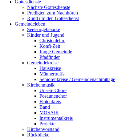
Gottesdienste
Nächste Gottesdienste
Predigten zum Nachhören
Rund um den Gottesdienst
Gemeindeleben
Seelsorgebezirke
Kinder und Jugend
Christenlehre
Konfi-Zeit
Junge Gemeinde
Pfadfinder
Gemeindekreise
Hauskreise
Männertreffs
Seniorenkreise / Gemeindenachmittage
Kirchenmusik
Unsere Chöre
Posaunenchor
Flötenkreis
Band
MOSAIK
Instrumentalkreis
Projekte
Kirchenvorstand
Rückblicke