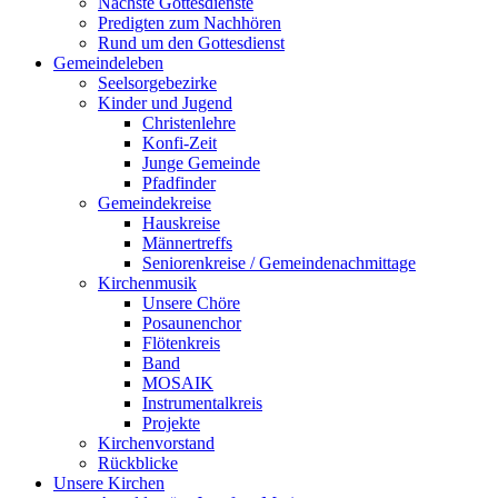
Nächste Gottesdienste
Predigten zum Nachhören
Rund um den Gottesdienst
Gemeindeleben
Seelsorgebezirke
Kinder und Jugend
Christenlehre
Konfi-Zeit
Junge Gemeinde
Pfadfinder
Gemeindekreise
Hauskreise
Männertreffs
Seniorenkreise / Gemeindenachmittage
Kirchenmusik
Unsere Chöre
Posaunenchor
Flötenkreis
Band
MOSAIK
Instrumentalkreis
Projekte
Kirchenvorstand
Rückblicke
Unsere Kirchen