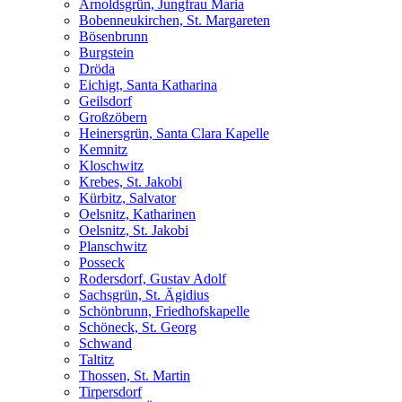
Arnoldsgrün, Jungfrau Maria
Bobenneukirchen, St. Margareten
Bösenbrunn
Burgstein
Dröda
Eichigt, Santa Katharina
Geilsdorf
Großzöbern
Heinersgrün, Santa Clara Kapelle
Kemnitz
Kloschwitz
Krebes, St. Jakobi
Kürbitz, Salvator
Oelsnitz, Katharinen
Oelsnitz, St. Jakobi
Planschwitz
Posseck
Rodersdorf, Gustav Adolf
Sachsgrün, St. Ägidius
Schönbrunn, Friedhofskapelle
Schöneck, St. Georg
Schwand
Taltitz
Thossen, St. Martin
Tirpersdorf