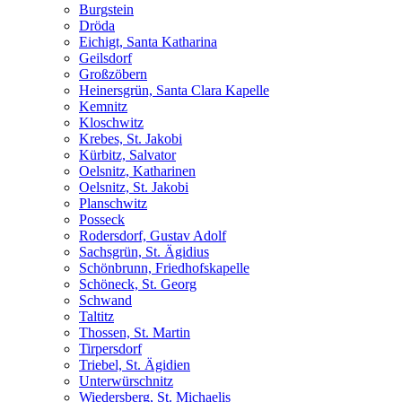
Burgstein
Dröda
Eichigt, Santa Katharina
Geilsdorf
Großzöbern
Heinersgrün, Santa Clara Kapelle
Kemnitz
Kloschwitz
Krebes, St. Jakobi
Kürbitz, Salvator
Oelsnitz, Katharinen
Oelsnitz, St. Jakobi
Planschwitz
Posseck
Rodersdorf, Gustav Adolf
Sachsgrün, St. Ägidius
Schönbrunn, Friedhofskapelle
Schöneck, St. Georg
Schwand
Taltitz
Thossen, St. Martin
Tirpersdorf
Triebel, St. Ägidien
Unterwürschnitz
Wiedersberg, St. Michaelis