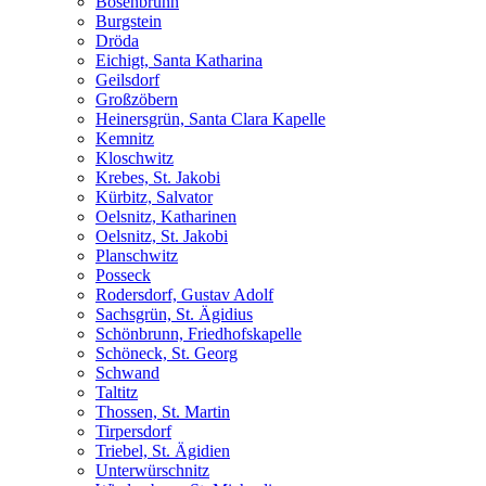
Bösenbrunn
Burgstein
Dröda
Eichigt, Santa Katharina
Geilsdorf
Großzöbern
Heinersgrün, Santa Clara Kapelle
Kemnitz
Kloschwitz
Krebes, St. Jakobi
Kürbitz, Salvator
Oelsnitz, Katharinen
Oelsnitz, St. Jakobi
Planschwitz
Posseck
Rodersdorf, Gustav Adolf
Sachsgrün, St. Ägidius
Schönbrunn, Friedhofskapelle
Schöneck, St. Georg
Schwand
Taltitz
Thossen, St. Martin
Tirpersdorf
Triebel, St. Ägidien
Unterwürschnitz