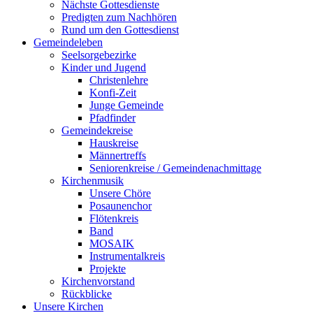
Nächste Gottesdienste
Predigten zum Nachhören
Rund um den Gottesdienst
Gemeindeleben
Seelsorgebezirke
Kinder und Jugend
Christenlehre
Konfi-Zeit
Junge Gemeinde
Pfadfinder
Gemeindekreise
Hauskreise
Männertreffs
Seniorenkreise / Gemeindenachmittage
Kirchenmusik
Unsere Chöre
Posaunenchor
Flötenkreis
Band
MOSAIK
Instrumentalkreis
Projekte
Kirchenvorstand
Rückblicke
Unsere Kirchen