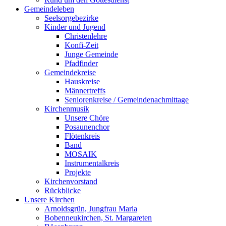
Gemeindeleben
Seelsorgebezirke
Kinder und Jugend
Christenlehre
Konfi-Zeit
Junge Gemeinde
Pfadfinder
Gemeindekreise
Hauskreise
Männertreffs
Seniorenkreise / Gemeindenachmittage
Kirchenmusik
Unsere Chöre
Posaunenchor
Flötenkreis
Band
MOSAIK
Instrumentalkreis
Projekte
Kirchenvorstand
Rückblicke
Unsere Kirchen
Arnoldsgrün, Jungfrau Maria
Bobenneukirchen, St. Margareten