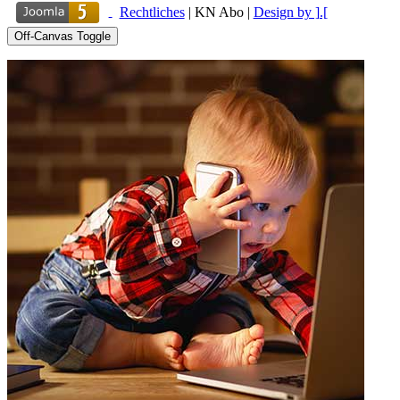
Rechtliches
|
KN Abo
|
Design by ].[
Off-Canvas Toggle