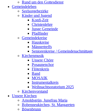
Rund um den Gottesdienst
Gemeindeleben
Seelsorgebezirke
Kinder und Jugend
Konfi-Zeit
Christenlehre
Junge Gemeinde
Pfadfinder
Gemeindekreise
Hauskreise
Männertreffs
Seniorenkreise / Gemeindenachmittage
Kirchenmusik
Unsere Chöre
Posaunenchor
Flötenkreis
Band
MOSAIK
Instrumentalkreis
Weihnachtsoratorium 2025
Kirchenvorstand
Unsere Kirchen
Arnoldsgrün, Jungfrau Maria
Bobenneukirchen, St. Margareten
Bösenbrunn