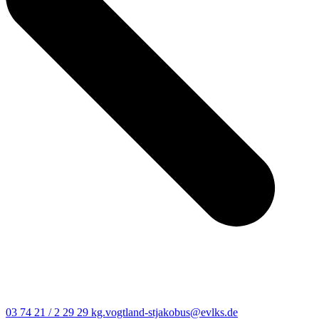
03 74 21 / 2 29 29
kg.vogtland-stjakobus@evlks.de