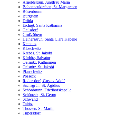
Arnoldsgrün, Jungfrau Maria
Bobenneukirchen, St. Margareten
Bösenbrunn
Burgstein
Dröda
Eichigt, Santa Katharina
Geilsdorf
Großzöbern
Heinersgrün, Santa Clara Kapelle
Kemnitz
Kloschwitz
Krebes, St. Jakobi
Kürbitz, Salvator
Oelsnitz, Katharinen
Oelsnitz, St. Jakobi
Planschwitz
Posseck
Rodersdorf, Gustav Adolf
Sachsgrün, St. Ägidius
Schönbrunn, Friedhofskapelle
Schöneck, St. Georg
Schwand
Taltitz
Thossen, St. Martin
Tirpersdorf