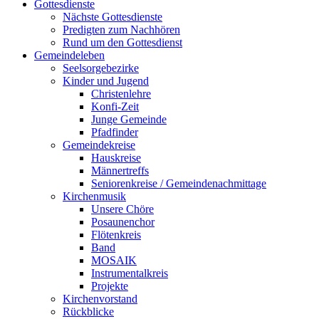
Gottesdienste
Nächste Gottesdienste
Predigten zum Nachhören
Rund um den Gottesdienst
Gemeindeleben
Seelsorgebezirke
Kinder und Jugend
Christenlehre
Konfi-Zeit
Junge Gemeinde
Pfadfinder
Gemeindekreise
Hauskreise
Männertreffs
Seniorenkreise / Gemeindenachmittage
Kirchenmusik
Unsere Chöre
Posaunenchor
Flötenkreis
Band
MOSAIK
Instrumentalkreis
Projekte
Kirchenvorstand
Rückblicke