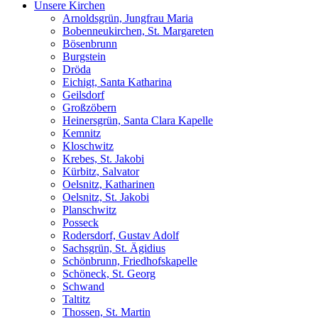
Unsere Kirchen
Arnoldsgrün, Jungfrau Maria
Bobenneukirchen, St. Margareten
Bösenbrunn
Burgstein
Dröda
Eichigt, Santa Katharina
Geilsdorf
Großzöbern
Heinersgrün, Santa Clara Kapelle
Kemnitz
Kloschwitz
Krebes, St. Jakobi
Kürbitz, Salvator
Oelsnitz, Katharinen
Oelsnitz, St. Jakobi
Planschwitz
Posseck
Rodersdorf, Gustav Adolf
Sachsgrün, St. Ägidius
Schönbrunn, Friedhofskapelle
Schöneck, St. Georg
Schwand
Taltitz
Thossen, St. Martin