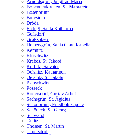
Arnoldsgrün, Jungfrau Maria
Bobenneukirchen, St. Margareten
Bösenbrunn
Burgstein
Dröda
Eichigt, Santa Katharina
Geilsdorf
Großzöbern
Heinersgrün, Santa Clara Kapelle
Kemnitz
Kloschwitz
Krebes, St. Jakobi
Kürbitz, Salvator
Oelsnitz, Katharinen
Oelsnitz, St. Jakobi
Planschwitz
Posseck
Rodersdorf, Gustav Adolf
Sachsgrün, St. Ägidius
Schönbrunn, Friedhofskapelle
Schöneck, St. Georg
Schwand
Taltitz
Thossen, St. Martin
Tirpersdorf