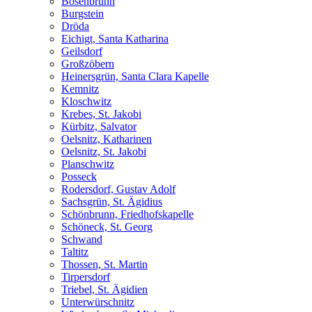
Bösenbrunn
Burgstein
Dröda
Eichigt, Santa Katharina
Geilsdorf
Großzöbern
Heinersgrün, Santa Clara Kapelle
Kemnitz
Kloschwitz
Krebes, St. Jakobi
Kürbitz, Salvator
Oelsnitz, Katharinen
Oelsnitz, St. Jakobi
Planschwitz
Posseck
Rodersdorf, Gustav Adolf
Sachsgrün, St. Ägidius
Schönbrunn, Friedhofskapelle
Schöneck, St. Georg
Schwand
Taltitz
Thossen, St. Martin
Tirpersdorf
Triebel, St. Ägidien
Unterwürschnitz