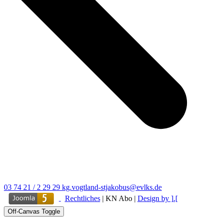
03 74 21 / 2 29 29
kg.vogtland-stjakobus@evlks.de
Rechtliches
|
KN Abo
|
Design by ].[
Off-Canvas Toggle