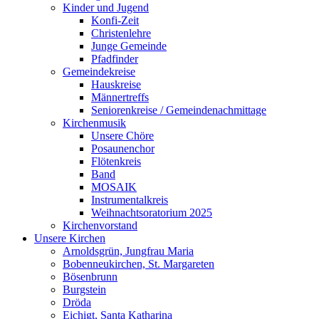
Kinder und Jugend
Konfi-Zeit
Christenlehre
Junge Gemeinde
Pfadfinder
Gemeindekreise
Hauskreise
Männertreffs
Seniorenkreise / Gemeindenachmittage
Kirchenmusik
Unsere Chöre
Posaunenchor
Flötenkreis
Band
MOSAIK
Instrumentalkreis
Weihnachtsoratorium 2025
Kirchenvorstand
Unsere Kirchen
Arnoldsgrün, Jungfrau Maria
Bobenneukirchen, St. Margareten
Bösenbrunn
Burgstein
Dröda
Eichigt, Santa Katharina