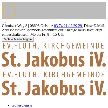
Görnitzer Weg 8 | 08606 Oelsnitz
03 74 21 / 2 29 29
Diese E-Mail-
Adresse ist vor Spambots geschützt! Zur Anzeige muss JavaScript
eingeschaltet sein.
Mo bis Fr: 8 – 15 Uhr
Mobile Menu Toggle
Gottesdienste