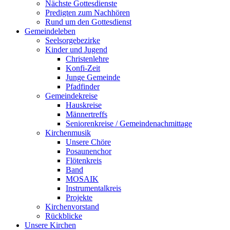
Nächste Gottesdienste
Predigten zum Nachhören
Rund um den Gottesdienst
Gemeindeleben
Seelsorgebezirke
Kinder und Jugend
Christenlehre
Konfi-Zeit
Junge Gemeinde
Pfadfinder
Gemeindekreise
Hauskreise
Männertreffs
Seniorenkreise / Gemeindenachmittage
Kirchenmusik
Unsere Chöre
Posaunenchor
Flötenkreis
Band
MOSAIK
Instrumentalkreis
Projekte
Kirchenvorstand
Rückblicke
Unsere Kirchen