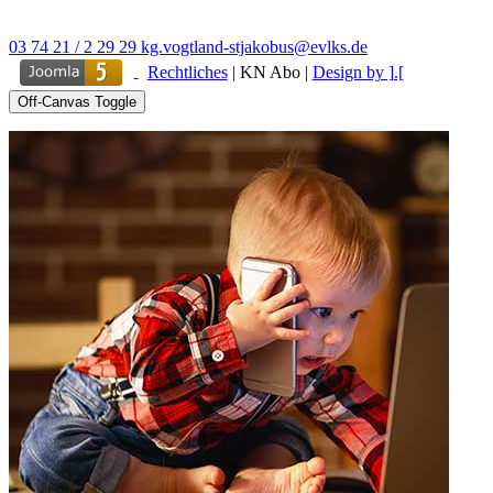
03 74 21 / 2 29 29
kg.vogtland-stjakobus@evlks.de
Rechtliches
|
KN Abo
|
Design by ].[
Off-Canvas Toggle