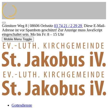
Görnitzer Weg 8 | 08606 Oelsnitz
03 74 21 / 2 29 29
Diese E-Mail-
Adresse ist vor Spambots geschützt! Zur Anzeige muss JavaScript
eingeschaltet sein.
Mo bis Fr: 8 – 15 Uhr
Mobile Menu Toggle
Gottesdienste