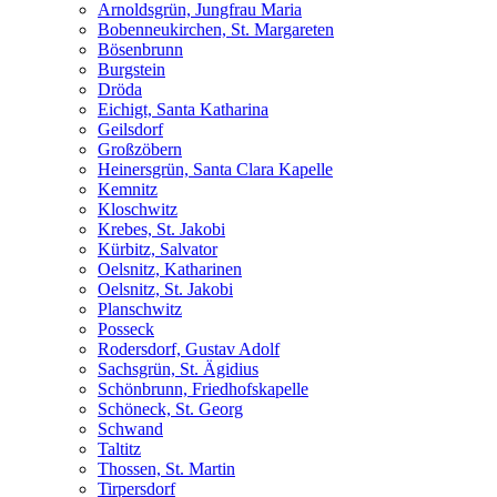
Arnoldsgrün, Jungfrau Maria
Bobenneukirchen, St. Margareten
Bösenbrunn
Burgstein
Dröda
Eichigt, Santa Katharina
Geilsdorf
Großzöbern
Heinersgrün, Santa Clara Kapelle
Kemnitz
Kloschwitz
Krebes, St. Jakobi
Kürbitz, Salvator
Oelsnitz, Katharinen
Oelsnitz, St. Jakobi
Planschwitz
Posseck
Rodersdorf, Gustav Adolf
Sachsgrün, St. Ägidius
Schönbrunn, Friedhofskapelle
Schöneck, St. Georg
Schwand
Taltitz
Thossen, St. Martin
Tirpersdorf