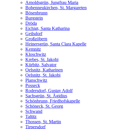
Arnoldsgrün, Jungfrau Maria
Bobenneukirchen, St. Margareten
Bösenbrunn
Burgstein
Dröda
Eichigt, Santa Katharina
Geilsdorf
Großzöbern
Heinersgrün, Santa Clara Kapelle
Kemnitz
Kloschwitz
Krebes, St. Jakobi
Kürbitz, Salvator
Oelsnitz, Katharinen
Oelsnitz, St. Jakobi
Planschwitz
Posseck
Rodersdorf, Gustav Adolf
Sachsgrün, St. Ägidius
Schönbrunn, Friedhofskapelle
Schöneck, St. Georg
Schwand
Taltitz
Thossen, St. Martin
Tirpersdorf