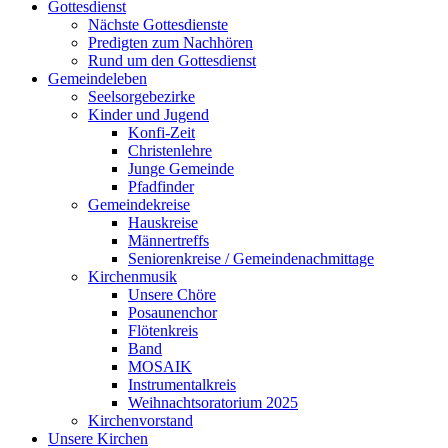
Gottesdienst
Nächste Gottesdienste
Predigten zum Nachhören
Rund um den Gottesdienst
Gemeindeleben
Seelsorgebezirke
Kinder und Jugend
Konfi-Zeit
Christenlehre
Junge Gemeinde
Pfadfinder
Gemeindekreise
Hauskreise
Männertreffs
Seniorenkreise / Gemeindenachmittage
Kirchenmusik
Unsere Chöre
Posaunenchor
Flötenkreis
Band
MOSAIK
Instrumentalkreis
Weihnachtsoratorium 2025
Kirchenvorstand
Unsere Kirchen