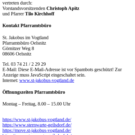
vertreten durch:
Vorstandsvorsitzenden
Christoph Apitz
und Pfarrer
Tilo Kirchhoff
Kontakt Pfarramtsbüro
St. Jakobus im Vogtland
Pfarramtsbüro Oelsnitz
Görnitzer Weg 8
08606 Oelsnitz
Tel. 03 74 21 / 2 29 29
E-Mail:
Diese E-Mail-Adresse ist vor Spambots geschützt! Zur
Anzeige muss JavaScript eingeschaltet sein.
Internet:
www.st-jakobus-vogtland.de
Öffnungszeiten Pfarramtsbüro
Montag – Freitag, 8.00 – 15.00 Uhr
https://www.st-jakobus-vogtland.de/
https://www.sternwarte-geilsdorf.de/
https://move.st-jakobus-vogtland.de/