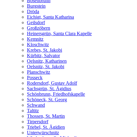
Bösenbrunn
Burgstein
Dröda
Eichigt, Santa Katharina
Geilsdorf
Großzöbern
Heinersgrün, Santa Clara Kapelle
Kemnitz
Kloschwitz
Krebes, St. Jakobi
Kürbitz, Salvator
Oelsnitz, Katharinen
Oelsnitz, St. Jakobi
Planschwitz
Posseck
Rodersdorf, Gustav Adolf
Sachsgrün, St. Ägidius
Schönbrunn, Friedhofskapelle
Schöneck, St. Georg
Schwand
Taltitz
Thossen, St. Martin
Tirpersdorf
Triebel, St. Ägidien
Unterwürschnitz