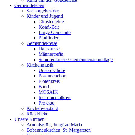
Gemeindeleben
Seelsorgebezirke
Kinder und Jugend
Christenlehre
Konfi-Zeit
Junge Gemeinde
Pfadfinder
Gemeindekreise
Hauskreise
Männertreffs
Seniorenkreise / Gemeindenachmittage
Kirchenmusik
Unsere Chöre
Posaunenchor
Flötenkreis
Band
MOSAIK
Instrumentalkreis
Projekte
Kirchenvorstand
Rückblicke
Unsere Kirchen
Arnoldsgrün, Jungfrau Maria
Bobenneukirchen, St. Margareten