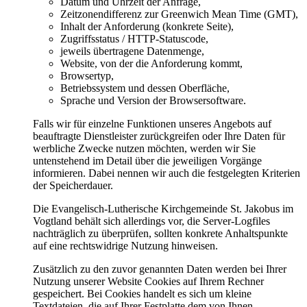
Datum und Uhrzeit der Anfrage,
Zeitzonendifferenz zur Greenwich Mean Time (GMT),
Inhalt der Anforderung (konkrete Seite),
Zugriffsstatus / HTTP-Statuscode,
jeweils übertragene Datenmenge,
Website, von der die Anforderung kommt,
Browsertyp,
Betriebssystem und dessen Oberfläche,
Sprache und Version der Browsersoftware.
Falls wir für einzelne Funktionen unseres Angebots auf
beauftragte Dienstleister zurückgreifen oder Ihre Daten für
werbliche Zwecke nutzen möchten, werden wir Sie
untenstehend im Detail über die jeweiligen Vorgänge
informieren. Dabei nennen wir auch die festgelegten Kriterien
der Speicherdauer.
Die Evangelisch-Lutherische Kirchgemeinde St. Jakobus im
Vogtland behält sich allerdings vor, die Server-Logfiles
nachträglich zu überprüfen, sollten konkrete Anhaltspunkte
auf eine rechtswidrige Nutzung hinweisen.
Zusätzlich zu den zuvor genannten Daten werden bei Ihrer
Nutzung unserer Website Cookies auf Ihrem Rechner
gespeichert. Bei Cookies handelt es sich um kleine
Textdateien, die auf Ihrer Festplatte dem von Ihnen