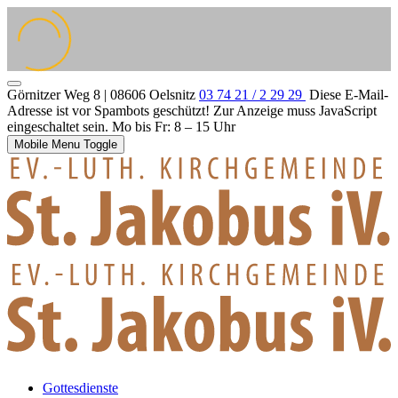
Görnitzer Weg 8 | 08606 Oelsnitz
03 74 21 / 2 29 29
Diese E-Mail-
Adresse ist vor Spambots geschützt! Zur Anzeige muss JavaScript
eingeschaltet sein.
Mo bis Fr: 8 – 15 Uhr
Mobile Menu Toggle
Gottesdienste