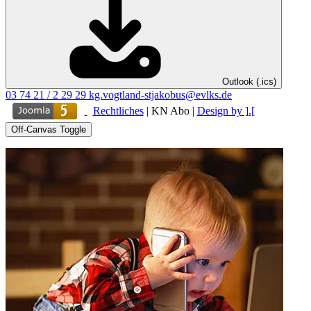
Outlook (.ics)
03 74 21 / 2 29 29
kg.vogtland-stjakobus@evlks.de
Rechtliches
|
KN Abo
|
Design by ].[
Off-Canvas Toggle