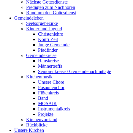
Nächste Gottesdienste
Predigten zum Nachhören
Rund um den Gottesdienst
Gemeindeleben
Seelsorgebezirke
Kinder und Jugend
Christenlehre
Konfi-Zeit
Junge Gemeinde
Pfadfinder
Gemeindekreise
Hauskreise
Männertreffs
Seniorenkreise / Gemeindenachmittage
Kirchenmusik
Unsere Chöre
Posaunenchor
Flötenkreis
Band
MOSAIK
Instrumentalkreis
Projekte
Kirchenvorstand
Rückblicke
Unsere Kirchen