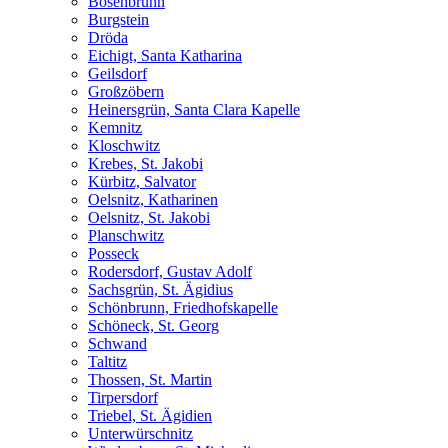
Bösenbrunn
Burgstein
Dröda
Eichigt, Santa Katharina
Geilsdorf
Großzöbern
Heinersgrün, Santa Clara Kapelle
Kemnitz
Kloschwitz
Krebes, St. Jakobi
Kürbitz, Salvator
Oelsnitz, Katharinen
Oelsnitz, St. Jakobi
Planschwitz
Posseck
Rodersdorf, Gustav Adolf
Sachsgrün, St. Ägidius
Schönbrunn, Friedhofskapelle
Schöneck, St. Georg
Schwand
Taltitz
Thossen, St. Martin
Tirpersdorf
Triebel, St. Ägidien
Unterwürschnitz