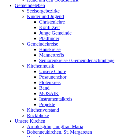
Gemeindeleben
Seelsorgebezirke
Kinder und Jugend
Christenlehre
Konfi-Zeit
Junge Gemeinde
Pfadfinder
Gemeindekreise
Hauskreise
Männertreffs
Seniorenkreise / Gemeindenachmittage
Kirchenmusik
Unsere Chöre
Posaunenchor
Flötenkreis
Band
MOSAIK
Instrumentalkreis
Projekte
Kirchenvorstand
Rückblicke
Unsere Kirchen
Arnoldsgrün, Jungfrau Maria
Bobenneukirchen, St. Margareten