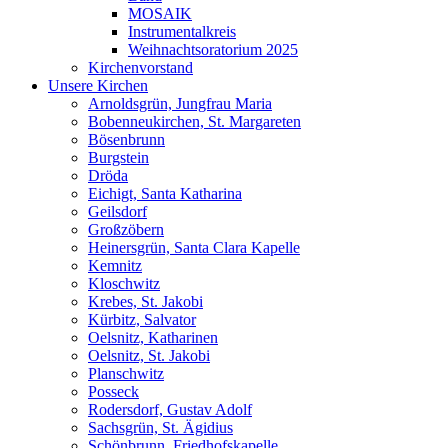
MOSAIK
Instrumentalkreis
Weihnachtsoratorium 2025
Kirchenvorstand
Unsere Kirchen
Arnoldsgrün, Jungfrau Maria
Bobenneukirchen, St. Margareten
Bösenbrunn
Burgstein
Dröda
Eichigt, Santa Katharina
Geilsdorf
Großzöbern
Heinersgrün, Santa Clara Kapelle
Kemnitz
Kloschwitz
Krebes, St. Jakobi
Kürbitz, Salvator
Oelsnitz, Katharinen
Oelsnitz, St. Jakobi
Planschwitz
Posseck
Rodersdorf, Gustav Adolf
Sachsgrün, St. Ägidius
Schönbrunn, Friedhofskapelle