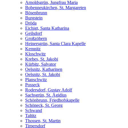
Arnoldsgrün, Jungfrau Maria
Bobenneukirchen, St. Margareten
Bösenbrunn
Burgstein
Dröda
Eichigt, Santa Katharina
Geilsdorf
Großzöbern
Heinersgrün, Santa Clara Kapelle
Kemnitz
Kloschwitz
Krebes, St. Jakobi
Kürbitz, Salvator
Oelsnitz, Katharinen
Oelsnitz, St. Jakobi
Planschwitz
Posseck
Rodersdorf, Gustav Adolf
Sachsgrün, St. Ägidius
Schönbrunn, Friedhofskapelle
Schöneck, St. Georg
Schwand
Taltitz
Thossen, St. Martin
Tirpersdorf