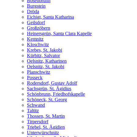
Bösenbrunn
Burgstein
Dröda
Eichigt, Santa Katharina
Geilsdorf
Großzöbern
Heinersgrün, Santa Clara Kapelle
Kemnitz
Kloschwitz
Krebes, St. Jakobi
Kürbitz, Salvator
Oelsnitz, Katharinen
Oelsnitz, St. Jakobi
Planschwitz
Posseck
Rodersdorf, Gustav Adolf
Sachsgrün, St. Ägidius
Schönbrunn, Friedhofskapelle
Schöneck, St. Georg
Schwand
Taltitz
Thossen, St. Martin
Tirpersdorf
Triebel, St. Ägidien
Unterwürschnitz