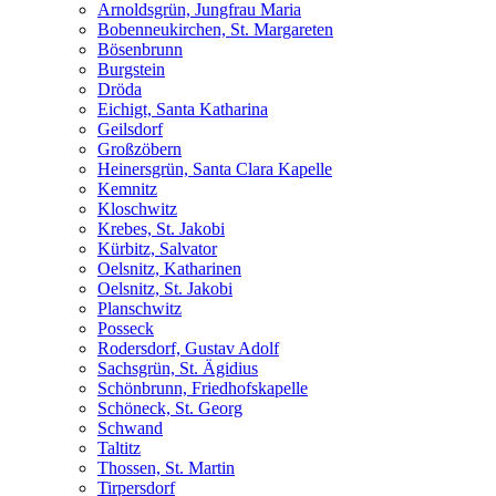
Arnoldsgrün, Jungfrau Maria
Bobenneukirchen, St. Margareten
Bösenbrunn
Burgstein
Dröda
Eichigt, Santa Katharina
Geilsdorf
Großzöbern
Heinersgrün, Santa Clara Kapelle
Kemnitz
Kloschwitz
Krebes, St. Jakobi
Kürbitz, Salvator
Oelsnitz, Katharinen
Oelsnitz, St. Jakobi
Planschwitz
Posseck
Rodersdorf, Gustav Adolf
Sachsgrün, St. Ägidius
Schönbrunn, Friedhofskapelle
Schöneck, St. Georg
Schwand
Taltitz
Thossen, St. Martin
Tirpersdorf