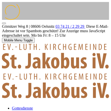
Görnitzer Weg 8 | 08606 Oelsnitz
03 74 21 / 2 29 29
Diese E-Mail-
Adresse ist vor Spambots geschützt! Zur Anzeige muss JavaScript
eingeschaltet sein.
Mo bis Fr: 8 – 15 Uhr
Mobile Menu Toggle
Gottesdienste