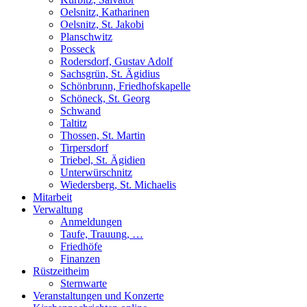
Oelsnitz, Katharinen
Oelsnitz, St. Jakobi
Planschwitz
Posseck
Rodersdorf, Gustav Adolf
Sachsgrün, St. Ägidius
Schönbrunn, Friedhofskapelle
Schöneck, St. Georg
Schwand
Taltitz
Thossen, St. Martin
Tirpersdorf
Triebel, St. Ägidien
Unterwürschnitz
Wiedersberg, St. Michaelis
Mitarbeit
Verwaltung
Anmeldungen
Taufe, Trauung, …
Friedhöfe
Finanzen
Rüstzeitheim
Sternwarte
Veranstaltungen und Konzerte