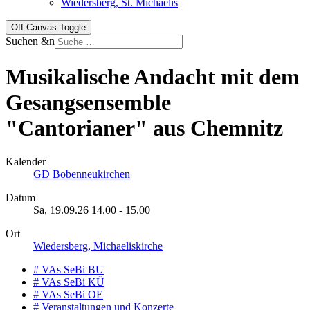
Wiedersberg, St. Michaelis
Off-Canvas Toggle
Suchen &n
Musikalische Andacht mit dem
Gesangsensemble
"Cantorianer" aus Chemnitz
Kalender
GD Bobenneukirchen
Datum
Sa, 19.09.26
14.00
-
15.00
Ort
Wiedersberg, Michaeliskirche
# VAs SeBi BU
# VAs SeBi KÜ
# VAs SeBi OE
# Veranstaltungen und Konzerte