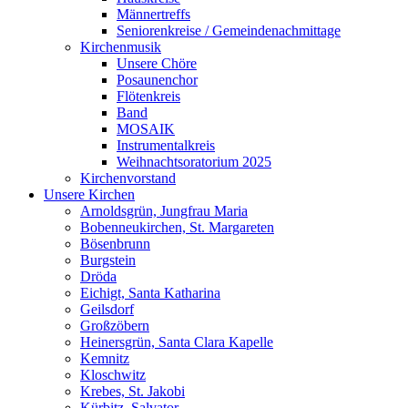
Männertreffs
Seniorenkreise / Gemeindenachmittage
Kirchenmusik
Unsere Chöre
Posaunenchor
Flötenkreis
Band
MOSAIK
Instrumentalkreis
Weihnachtsoratorium 2025
Kirchenvorstand
Unsere Kirchen
Arnoldsgrün, Jungfrau Maria
Bobenneukirchen, St. Margareten
Bösenbrunn
Burgstein
Dröda
Eichigt, Santa Katharina
Geilsdorf
Großzöbern
Heinersgrün, Santa Clara Kapelle
Kemnitz
Kloschwitz
Krebes, St. Jakobi
Kürbitz, Salvator