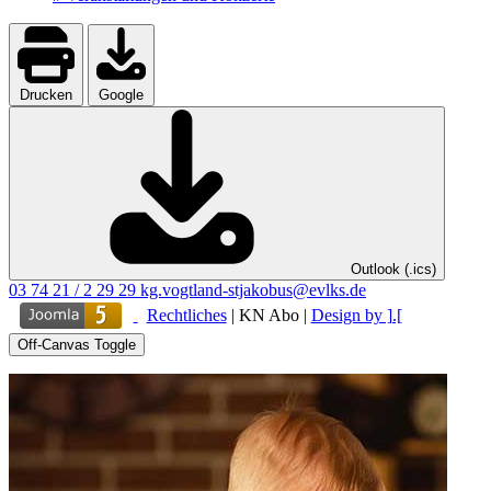
Drucken
Google
Outlook (.ics)
03 74 21 / 2 29 29
kg.vogtland-stjakobus@evlks.de
Rechtliches
|
KN Abo
|
Design by ].[
Off-Canvas Toggle