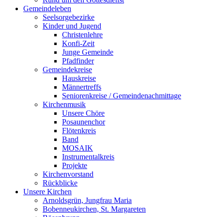
Gemeindeleben
Seelsorgebezirke
Kinder und Jugend
Christenlehre
Konfi-Zeit
Junge Gemeinde
Pfadfinder
Gemeindekreise
Hauskreise
Männertreffs
Seniorenkreise / Gemeindenachmittage
Kirchenmusik
Unsere Chöre
Posaunenchor
Flötenkreis
Band
MOSAIK
Instrumentalkreis
Projekte
Kirchenvorstand
Rückblicke
Unsere Kirchen
Arnoldsgrün, Jungfrau Maria
Bobenneukirchen, St. Margareten