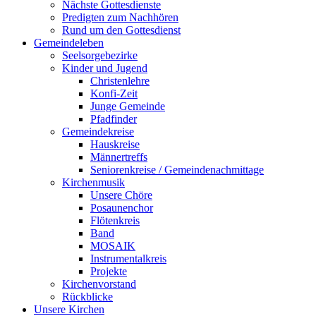
Nächste Gottesdienste
Predigten zum Nachhören
Rund um den Gottesdienst
Gemeindeleben
Seelsorgebezirke
Kinder und Jugend
Christenlehre
Konfi-Zeit
Junge Gemeinde
Pfadfinder
Gemeindekreise
Hauskreise
Männertreffs
Seniorenkreise / Gemeindenachmittage
Kirchenmusik
Unsere Chöre
Posaunenchor
Flötenkreis
Band
MOSAIK
Instrumentalkreis
Projekte
Kirchenvorstand
Rückblicke
Unsere Kirchen