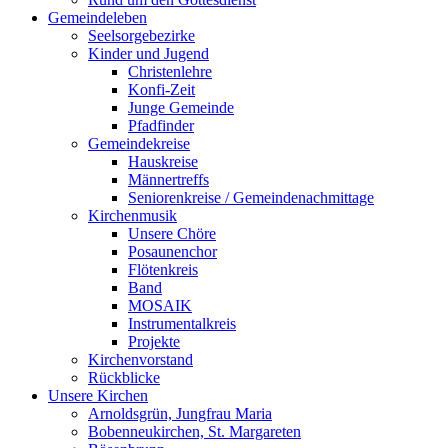
Gemeindeleben
Seelsorgebezirke
Kinder und Jugend
Christenlehre
Konfi-Zeit
Junge Gemeinde
Pfadfinder
Gemeindekreise
Hauskreise
Männertreffs
Seniorenkreise / Gemeindenachmittage
Kirchenmusik
Unsere Chöre
Posaunenchor
Flötenkreis
Band
MOSAIK
Instrumentalkreis
Projekte
Kirchenvorstand
Rückblicke
Unsere Kirchen
Arnoldsgrün, Jungfrau Maria
Bobenneukirchen, St. Margareten