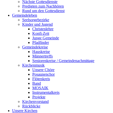
Nächste Gottesdienste
Predigten zum Nachhören
Rund um den Gottesdienst
Gemeindeleben
Seelsorgebezirke
Kinder und Jugend
Christenlehre
Konfi-Zeit
Junge Gemeinde
Pfadfinder
Gemeindekreise
Hauskreise
Männertreffs
Seniorenkreise / Gemeindenachmittage
Kirchenmusik
Unsere Chöre
Posaunenchor
Flötenkreis
Band
MOSAIK
Instrumentalkreis
Projekte
Kirchenvorstand
Rückblicke
Unsere Kirchen