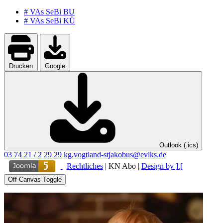
# VAs SeBi BU
# VAs SeBi KÜ
Drucken
Google
Outlook (.ics)
03 74 21 / 2 29 29
kg.vogtland-stjakobus@evlks.de
Rechtliches
|
KN Abo
|
Design by ].[
Off-Canvas Toggle