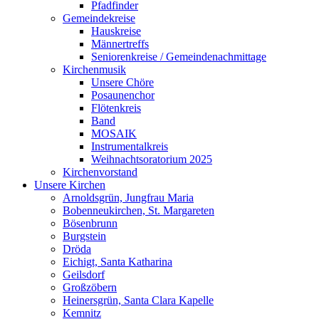
Pfadfinder
Gemeindekreise
Hauskreise
Männertreffs
Seniorenkreise / Gemeindenachmittage
Kirchenmusik
Unsere Chöre
Posaunenchor
Flötenkreis
Band
MOSAIK
Instrumentalkreis
Weihnachtsoratorium 2025
Kirchenvorstand
Unsere Kirchen
Arnoldsgrün, Jungfrau Maria
Bobenneukirchen, St. Margareten
Bösenbrunn
Burgstein
Dröda
Eichigt, Santa Katharina
Geilsdorf
Großzöbern
Heinersgrün, Santa Clara Kapelle
Kemnitz