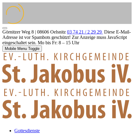
Görnitzer Weg 8 | 08606 Oelsnitz
03 74 21 / 2 29 29
Diese E-Mail-
Adresse ist vor Spambots geschützt! Zur Anzeige muss JavaScript
eingeschaltet sein.
Mo bis Fr: 8 – 15 Uhr
Mobile Menu Toggle
Gottesdienste