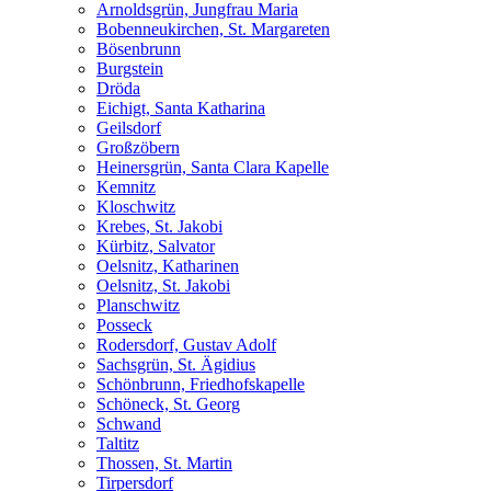
Arnoldsgrün, Jungfrau Maria
Bobenneukirchen, St. Margareten
Bösenbrunn
Burgstein
Dröda
Eichigt, Santa Katharina
Geilsdorf
Großzöbern
Heinersgrün, Santa Clara Kapelle
Kemnitz
Kloschwitz
Krebes, St. Jakobi
Kürbitz, Salvator
Oelsnitz, Katharinen
Oelsnitz, St. Jakobi
Planschwitz
Posseck
Rodersdorf, Gustav Adolf
Sachsgrün, St. Ägidius
Schönbrunn, Friedhofskapelle
Schöneck, St. Georg
Schwand
Taltitz
Thossen, St. Martin
Tirpersdorf