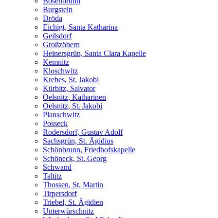
Bösenbrunn
Burgstein
Dröda
Eichigt, Santa Katharina
Geilsdorf
Großzöbern
Heinersgrün, Santa Clara Kapelle
Kemnitz
Kloschwitz
Krebes, St. Jakobi
Kürbitz, Salvator
Oelsnitz, Katharinen
Oelsnitz, St. Jakobi
Planschwitz
Posseck
Rodersdorf, Gustav Adolf
Sachsgrün, St. Ägidius
Schönbrunn, Friedhofskapelle
Schöneck, St. Georg
Schwand
Taltitz
Thossen, St. Martin
Tirpersdorf
Triebel, St. Ägidien
Unterwürschnitz