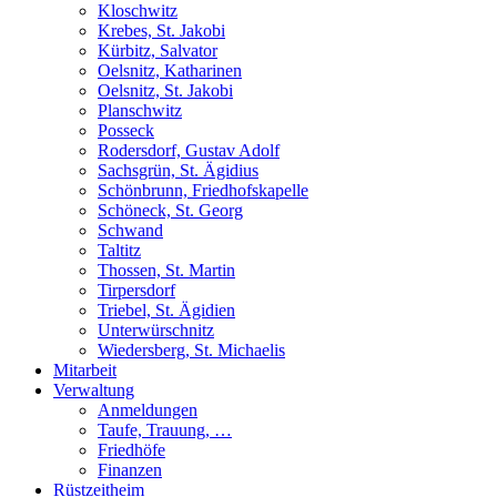
Kloschwitz
Krebes, St. Jakobi
Kürbitz, Salvator
Oelsnitz, Katharinen
Oelsnitz, St. Jakobi
Planschwitz
Posseck
Rodersdorf, Gustav Adolf
Sachsgrün, St. Ägidius
Schönbrunn, Friedhofskapelle
Schöneck, St. Georg
Schwand
Taltitz
Thossen, St. Martin
Tirpersdorf
Triebel, St. Ägidien
Unterwürschnitz
Wiedersberg, St. Michaelis
Mitarbeit
Verwaltung
Anmeldungen
Taufe, Trauung, …
Friedhöfe
Finanzen
Rüstzeitheim