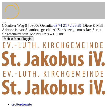
Görnitzer Weg 8 | 08606 Oelsnitz
03 74 21 / 2 29 29
Diese E-Mail-
Adresse ist vor Spambots geschützt! Zur Anzeige muss JavaScript
eingeschaltet sein.
Mo bis Fr: 8 – 15 Uhr
Mobile Menu Toggle
Gottesdienste