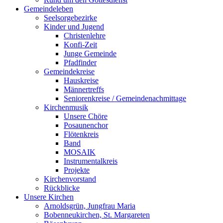
Gemeindeleben
Seelsorgebezirke
Kinder und Jugend
Christenlehre
Konfi-Zeit
Junge Gemeinde
Pfadfinder
Gemeindekreise
Hauskreise
Männertreffs
Seniorenkreise / Gemeindenachmittage
Kirchenmusik
Unsere Chöre
Posaunenchor
Flötenkreis
Band
MOSAIK
Instrumentalkreis
Projekte
Kirchenvorstand
Rückblicke
Unsere Kirchen
Arnoldsgrün, Jungfrau Maria
Bobenneukirchen, St. Margareten