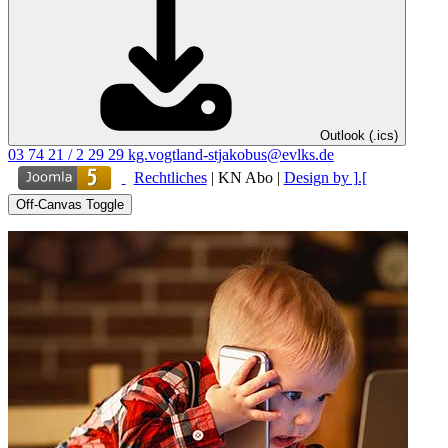
Outlook (.ics)
03 74 21 / 2 29 29
kg.vogtland-stjakobus@evlks.de
Rechtliches
|
KN Abo
|
Design by ].[
Off-Canvas Toggle