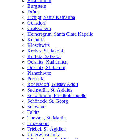
Bösenbrunn
Burgstein
Dröda
Eichigt, Santa Katharina
Geilsdorf
Großzöbern
Heinersgrün, Santa Clara Kapelle
Kemnitz
Kloschwitz
Krebes, St. Jakobi
Kürbitz, Salvator
Oelsnitz, Katharinen
Oelsnitz, St. Jakobi
Planschwitz
Posseck
Rodersdorf, Gustav Adolf
Sachsgrün, St. Ägidius
Schönbrunn, Friedhofskapelle
Schöneck, St. Georg
Schwand
Taltitz
Thossen, St. Martin
Tirpersdorf
Triebel, St. Ägidien
Unterwürschnitz