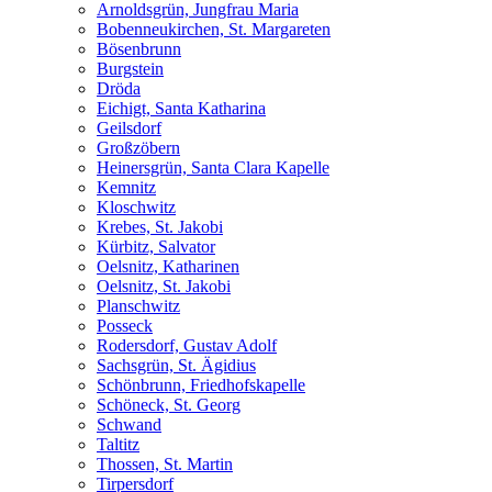
Arnoldsgrün, Jungfrau Maria
Bobenneukirchen, St. Margareten
Bösenbrunn
Burgstein
Dröda
Eichigt, Santa Katharina
Geilsdorf
Großzöbern
Heinersgrün, Santa Clara Kapelle
Kemnitz
Kloschwitz
Krebes, St. Jakobi
Kürbitz, Salvator
Oelsnitz, Katharinen
Oelsnitz, St. Jakobi
Planschwitz
Posseck
Rodersdorf, Gustav Adolf
Sachsgrün, St. Ägidius
Schönbrunn, Friedhofskapelle
Schöneck, St. Georg
Schwand
Taltitz
Thossen, St. Martin
Tirpersdorf