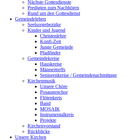
Nächste Gottesdienste
Predigten zum Nachhören
Rund um den Gottesdienst
Gemeindeleben
Seelsorgebezirke
Kinder und Jugend
Christenlehre
Konfi-Zeit
Junge Gemeinde
Pfadfinder
Gemeindekreise
Hauskreise
Männertreffs
Seniorenkreise / Gemeindenachmittage
Kirchenmusik
Unsere Chöre
Posaunenchor
Flötenkreis
Band
MOSAIK
Instrumentalkreis
Projekte
Kirchenvorstand
Rückblicke
Unsere Kirchen