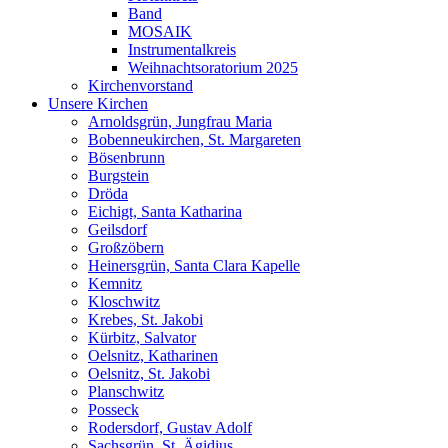
Band
MOSAIK
Instrumentalkreis
Weihnachtsoratorium 2025
Kirchenvorstand
Unsere Kirchen
Arnoldsgrün, Jungfrau Maria
Bobenneukirchen, St. Margareten
Bösenbrunn
Burgstein
Dröda
Eichigt, Santa Katharina
Geilsdorf
Großzöbern
Heinersgrün, Santa Clara Kapelle
Kemnitz
Kloschwitz
Krebes, St. Jakobi
Kürbitz, Salvator
Oelsnitz, Katharinen
Oelsnitz, St. Jakobi
Planschwitz
Posseck
Rodersdorf, Gustav Adolf
Sachsgrün, St. Ägidius