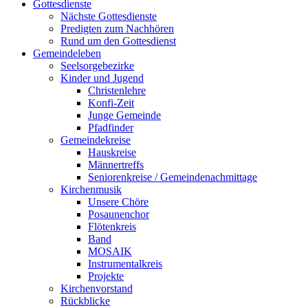
Gottesdienste
Nächste Gottesdienste
Predigten zum Nachhören
Rund um den Gottesdienst
Gemeindeleben
Seelsorgebezirke
Kinder und Jugend
Christenlehre
Konfi-Zeit
Junge Gemeinde
Pfadfinder
Gemeindekreise
Hauskreise
Männertreffs
Seniorenkreise / Gemeindenachmittage
Kirchenmusik
Unsere Chöre
Posaunenchor
Flötenkreis
Band
MOSAIK
Instrumentalkreis
Projekte
Kirchenvorstand
Rückblicke