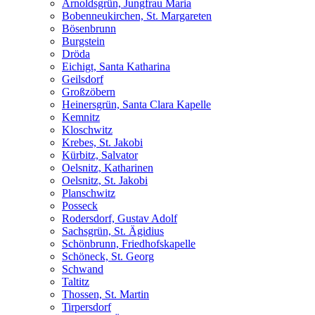
Arnoldsgrün, Jungfrau Maria
Bobenneukirchen, St. Margareten
Bösenbrunn
Burgstein
Dröda
Eichigt, Santa Katharina
Geilsdorf
Großzöbern
Heinersgrün, Santa Clara Kapelle
Kemnitz
Kloschwitz
Krebes, St. Jakobi
Kürbitz, Salvator
Oelsnitz, Katharinen
Oelsnitz, St. Jakobi
Planschwitz
Posseck
Rodersdorf, Gustav Adolf
Sachsgrün, St. Ägidius
Schönbrunn, Friedhofskapelle
Schöneck, St. Georg
Schwand
Taltitz
Thossen, St. Martin
Tirpersdorf