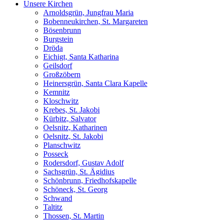
Unsere Kirchen
Arnoldsgrün, Jungfrau Maria
Bobenneukirchen, St. Margareten
Bösenbrunn
Burgstein
Dröda
Eichigt, Santa Katharina
Geilsdorf
Großzöbern
Heinersgrün, Santa Clara Kapelle
Kemnitz
Kloschwitz
Krebes, St. Jakobi
Kürbitz, Salvator
Oelsnitz, Katharinen
Oelsnitz, St. Jakobi
Planschwitz
Posseck
Rodersdorf, Gustav Adolf
Sachsgrün, St. Ägidius
Schönbrunn, Friedhofskapelle
Schöneck, St. Georg
Schwand
Taltitz
Thossen, St. Martin