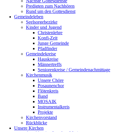
Nächste Gottesdienste
Predigten zum Nachhören
Rund um den Gottesdienst
Gemeindeleben
Seelsorgebezirke
Kinder und Jugend
Christenlehre
Konfi-Zeit
Junge Gemeinde
Pfadfinder
Gemeindekreise
Hauskreise
Männertreffs
Seniorenkreise / Gemeindenachmittage
Kirchenmusik
Unsere Chöre
Posaunenchor
Flötenkreis
Band
MOSAIK
Instrumentalkreis
Projekte
Kirchenvorstand
Rückblicke
Unsere Kirchen