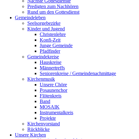
Nächste Gottesdienste
Predigten zum Nachhören
Rund um den Gottesdienst
Gemeindeleben
Seelsorgebezirke
Kinder und Jugend
Christenlehre
Konfi-Zeit
Junge Gemeinde
Pfadfinder
Gemeindekreise
Hauskreise
Männertreffs
Seniorenkreise / Gemeindenachmittage
Kirchenmusik
Unsere Chöre
Posaunenchor
Flötenkreis
Band
MOSAIK
Instrumentalkreis
Projekte
Kirchenvorstand
Rückblicke
Unsere Kirchen