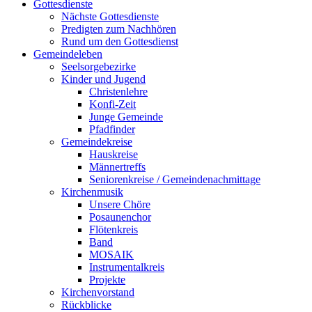
Gottesdienste
Nächste Gottesdienste
Predigten zum Nachhören
Rund um den Gottesdienst
Gemeindeleben
Seelsorgebezirke
Kinder und Jugend
Christenlehre
Konfi-Zeit
Junge Gemeinde
Pfadfinder
Gemeindekreise
Hauskreise
Männertreffs
Seniorenkreise / Gemeindenachmittage
Kirchenmusik
Unsere Chöre
Posaunenchor
Flötenkreis
Band
MOSAIK
Instrumentalkreis
Projekte
Kirchenvorstand
Rückblicke