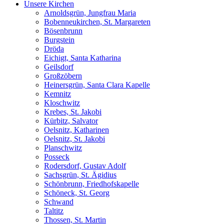
Unsere Kirchen
Arnoldsgrün, Jungfrau Maria
Bobenneukirchen, St. Margareten
Bösenbrunn
Burgstein
Dröda
Eichigt, Santa Katharina
Geilsdorf
Großzöbern
Heinersgrün, Santa Clara Kapelle
Kemnitz
Kloschwitz
Krebes, St. Jakobi
Kürbitz, Salvator
Oelsnitz, Katharinen
Oelsnitz, St. Jakobi
Planschwitz
Posseck
Rodersdorf, Gustav Adolf
Sachsgrün, St. Ägidius
Schönbrunn, Friedhofskapelle
Schöneck, St. Georg
Schwand
Taltitz
Thossen, St. Martin