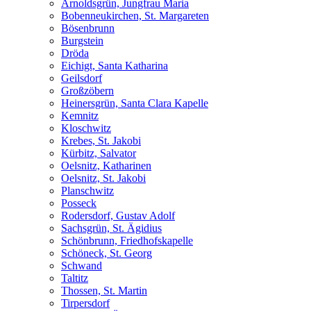
Arnoldsgrün, Jungfrau Maria
Bobenneukirchen, St. Margareten
Bösenbrunn
Burgstein
Dröda
Eichigt, Santa Katharina
Geilsdorf
Großzöbern
Heinersgrün, Santa Clara Kapelle
Kemnitz
Kloschwitz
Krebes, St. Jakobi
Kürbitz, Salvator
Oelsnitz, Katharinen
Oelsnitz, St. Jakobi
Planschwitz
Posseck
Rodersdorf, Gustav Adolf
Sachsgrün, St. Ägidius
Schönbrunn, Friedhofskapelle
Schöneck, St. Georg
Schwand
Taltitz
Thossen, St. Martin
Tirpersdorf