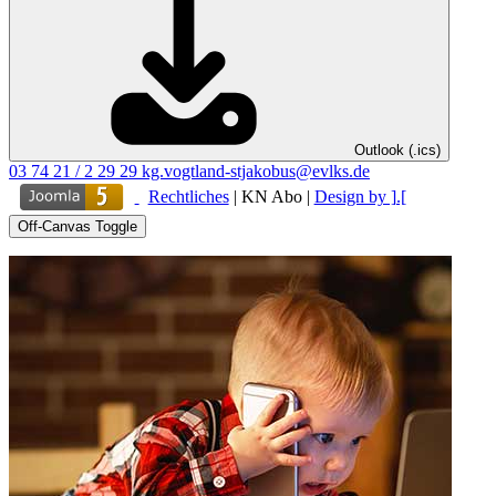
Outlook (.ics)
03 74 21 / 2 29 29
kg.vogtland-stjakobus@evlks.de
Rechtliches
|
KN Abo
|
Design by ].[
Off-Canvas Toggle