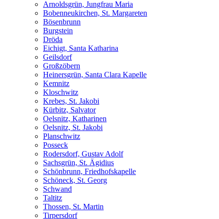
Arnoldsgrün, Jungfrau Maria
Bobenneukirchen, St. Margareten
Bösenbrunn
Burgstein
Dröda
Eichigt, Santa Katharina
Geilsdorf
Großzöbern
Heinersgrün, Santa Clara Kapelle
Kemnitz
Kloschwitz
Krebes, St. Jakobi
Kürbitz, Salvator
Oelsnitz, Katharinen
Oelsnitz, St. Jakobi
Planschwitz
Posseck
Rodersdorf, Gustav Adolf
Sachsgrün, St. Ägidius
Schönbrunn, Friedhofskapelle
Schöneck, St. Georg
Schwand
Taltitz
Thossen, St. Martin
Tirpersdorf