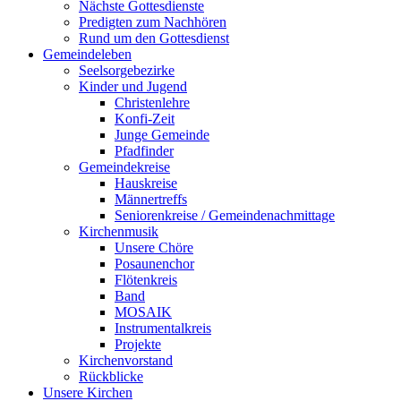
Nächste Gottesdienste
Predigten zum Nachhören
Rund um den Gottesdienst
Gemeindeleben
Seelsorgebezirke
Kinder und Jugend
Christenlehre
Konfi-Zeit
Junge Gemeinde
Pfadfinder
Gemeindekreise
Hauskreise
Männertreffs
Seniorenkreise / Gemeindenachmittage
Kirchenmusik
Unsere Chöre
Posaunenchor
Flötenkreis
Band
MOSAIK
Instrumentalkreis
Projekte
Kirchenvorstand
Rückblicke
Unsere Kirchen