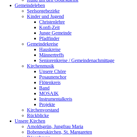
Gemeindeleben
Seelsorgebezirke
Kinder und Jugend
Christenlehre
Konfi-Zeit
Junge Gemeinde
Pfadfinder
Gemeindekreise
Hauskreise
Männertreffs
Seniorenkreise / Gemeindenachmittage
Kirchenmusik
Unsere Chöre
Posaunenchor
Flötenkreis
Band
MOSAIK
Instrumentalkreis
Projekte
Kirchenvorstand
Rückblicke
Unsere Kirchen
Arnoldsgrün, Jungfrau Maria
Bobenneukirchen, St. Margareten