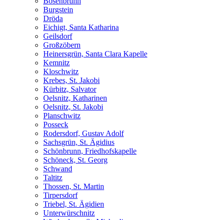
Bösenbrunn
Burgstein
Dröda
Eichigt, Santa Katharina
Geilsdorf
Großzöbern
Heinersgrün, Santa Clara Kapelle
Kemnitz
Kloschwitz
Krebes, St. Jakobi
Kürbitz, Salvator
Oelsnitz, Katharinen
Oelsnitz, St. Jakobi
Planschwitz
Posseck
Rodersdorf, Gustav Adolf
Sachsgrün, St. Ägidius
Schönbrunn, Friedhofskapelle
Schöneck, St. Georg
Schwand
Taltitz
Thossen, St. Martin
Tirpersdorf
Triebel, St. Ägidien
Unterwürschnitz