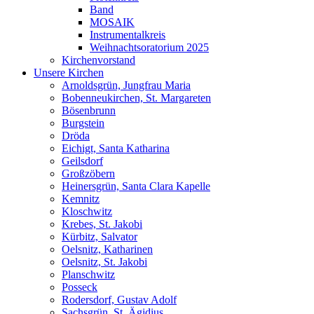
Band
MOSAIK
Instrumentalkreis
Weihnachtsoratorium 2025
Kirchenvorstand
Unsere Kirchen
Arnoldsgrün, Jungfrau Maria
Bobenneukirchen, St. Margareten
Bösenbrunn
Burgstein
Dröda
Eichigt, Santa Katharina
Geilsdorf
Großzöbern
Heinersgrün, Santa Clara Kapelle
Kemnitz
Kloschwitz
Krebes, St. Jakobi
Kürbitz, Salvator
Oelsnitz, Katharinen
Oelsnitz, St. Jakobi
Planschwitz
Posseck
Rodersdorf, Gustav Adolf
Sachsgrün, St. Ägidius