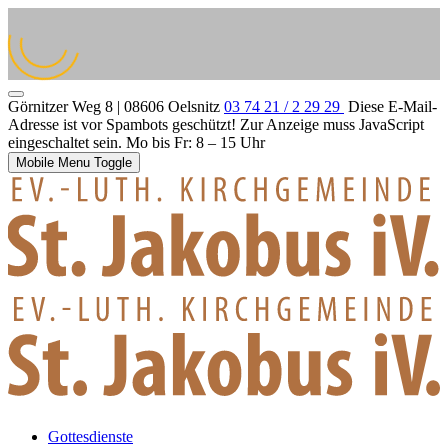
Görnitzer Weg 8 | 08606 Oelsnitz
03 74 21 / 2 29 29
Diese E-Mail-
Adresse ist vor Spambots geschützt! Zur Anzeige muss JavaScript
eingeschaltet sein.
Mo bis Fr: 8 – 15 Uhr
Mobile Menu Toggle
Gottesdienste