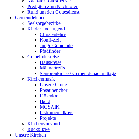
Nächste Gottesdienste
Predigten zum Nachhören
Rund um den Gottesdienst
Gemeindeleben
Seelsorgebezirke
Kinder und Jugend
Christenlehre
Konfi-Zeit
Junge Gemeinde
Pfadfinder
Gemeindekreise
Hauskreise
Männertreffs
Seniorenkreise / Gemeindenachmittage
Kirchenmusik
Unsere Chöre
Posaunenchor
Flötenkreis
Band
MOSAIK
Instrumentalkreis
Projekte
Kirchenvorstand
Rückblicke
Unsere Kirchen