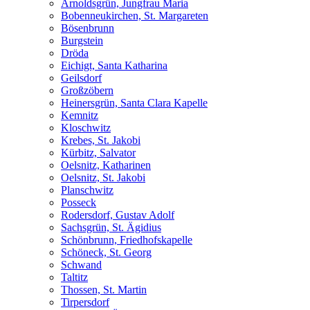
Arnoldsgrün, Jungfrau Maria
Bobenneukirchen, St. Margareten
Bösenbrunn
Burgstein
Dröda
Eichigt, Santa Katharina
Geilsdorf
Großzöbern
Heinersgrün, Santa Clara Kapelle
Kemnitz
Kloschwitz
Krebes, St. Jakobi
Kürbitz, Salvator
Oelsnitz, Katharinen
Oelsnitz, St. Jakobi
Planschwitz
Posseck
Rodersdorf, Gustav Adolf
Sachsgrün, St. Ägidius
Schönbrunn, Friedhofskapelle
Schöneck, St. Georg
Schwand
Taltitz
Thossen, St. Martin
Tirpersdorf