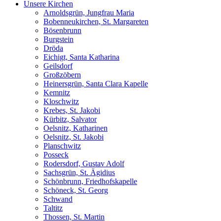
Unsere Kirchen
Arnoldsgrün, Jungfrau Maria
Bobenneukirchen, St. Margareten
Bösenbrunn
Burgstein
Dröda
Eichigt, Santa Katharina
Geilsdorf
Großzöbern
Heinersgrün, Santa Clara Kapelle
Kemnitz
Kloschwitz
Krebes, St. Jakobi
Kürbitz, Salvator
Oelsnitz, Katharinen
Oelsnitz, St. Jakobi
Planschwitz
Posseck
Rodersdorf, Gustav Adolf
Sachsgrün, St. Ägidius
Schönbrunn, Friedhofskapelle
Schöneck, St. Georg
Schwand
Taltitz
Thossen, St. Martin