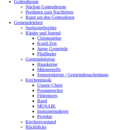
Gottesdienste
Nächste Gottesdienste
Predigten zum Nachhören
Rund um den Gottesdienst
Gemeindeleben
Seelsorgebezirke
Kinder und Jugend
Christenlehre
Konfi-Zeit
Junge Gemeinde
Pfadfinder
Gemeindekreise
Hauskreise
Männertreffs
Seniorenkreise / Gemeindenachmittage
Kirchenmusik
Unsere Chöre
Posaunenchor
Flötenkreis
Band
MOSAIK
Instrumentalkreis
Projekte
Kirchenvorstand
Rückblicke