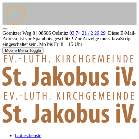
Görnitzer Weg 8 | 08606 Oelsnitz
03 74 21 / 2 29 29
Diese E-Mail-
Adresse ist vor Spambots geschützt! Zur Anzeige muss JavaScript
eingeschaltet sein.
Mo bis Fr: 8 – 15 Uhr
Mobile Menu Toggle
Gottesdienste