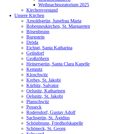
Weihnachtsoratorium 2025
Kirchenvorstand
Unsere Kirchen
Arnoldsgrün, Jungfrau Maria
Bobenneukirchen, St. Margareten
Bösenbrunn
Burgstein
Dröda
Eichigt, Santa Katharina
Geilsdorf
Großzöbern
Heinersgrün, Santa Clara Kapelle
Kemnitz
Kloschwitz
Krebes, St. Jakobi
Kürbitz, Salvator
Oelsnitz, Katharinen
Oelsnitz, St. Jakobi
Planschwitz
Posseck
Rodersdorf, Gustav Adolf
Sachsgrün, St. Ägidius
Schönbrunn, Friedhofskapelle
Schöneck, St. Georg
Schwand