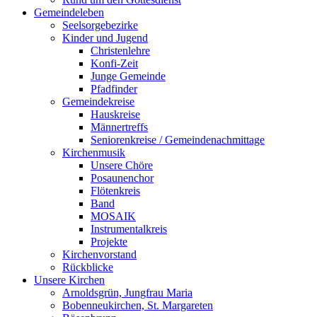
Gemeindeleben
Seelsorgebezirke
Kinder und Jugend
Christenlehre
Konfi-Zeit
Junge Gemeinde
Pfadfinder
Gemeindekreise
Hauskreise
Männertreffs
Seniorenkreise / Gemeindenachmittage
Kirchenmusik
Unsere Chöre
Posaunenchor
Flötenkreis
Band
MOSAIK
Instrumentalkreis
Projekte
Kirchenvorstand
Rückblicke
Unsere Kirchen
Arnoldsgrün, Jungfrau Maria
Bobenneukirchen, St. Margareten