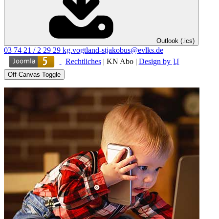
Outlook (.ics)
03 74 21 / 2 29 29
kg.vogtland-stjakobus@evlks.de
Rechtliches
|
KN Abo
|
Design by ].[
Off-Canvas Toggle