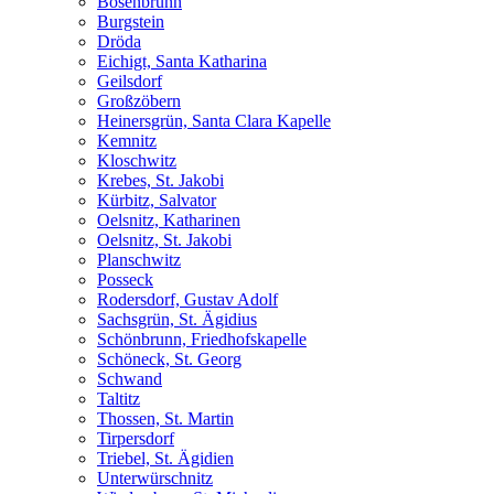
Bösenbrunn
Burgstein
Dröda
Eichigt, Santa Katharina
Geilsdorf
Großzöbern
Heinersgrün, Santa Clara Kapelle
Kemnitz
Kloschwitz
Krebes, St. Jakobi
Kürbitz, Salvator
Oelsnitz, Katharinen
Oelsnitz, St. Jakobi
Planschwitz
Posseck
Rodersdorf, Gustav Adolf
Sachsgrün, St. Ägidius
Schönbrunn, Friedhofskapelle
Schöneck, St. Georg
Schwand
Taltitz
Thossen, St. Martin
Tirpersdorf
Triebel, St. Ägidien
Unterwürschnitz