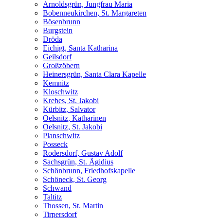
Arnoldsgrün, Jungfrau Maria
Bobenneukirchen, St. Margareten
Bösenbrunn
Burgstein
Dröda
Eichigt, Santa Katharina
Geilsdorf
Großzöbern
Heinersgrün, Santa Clara Kapelle
Kemnitz
Kloschwitz
Krebes, St. Jakobi
Kürbitz, Salvator
Oelsnitz, Katharinen
Oelsnitz, St. Jakobi
Planschwitz
Posseck
Rodersdorf, Gustav Adolf
Sachsgrün, St. Ägidius
Schönbrunn, Friedhofskapelle
Schöneck, St. Georg
Schwand
Taltitz
Thossen, St. Martin
Tirpersdorf