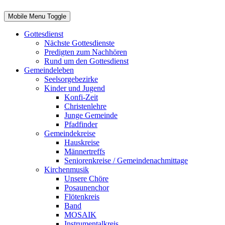
Mobile Menu Toggle
Gottesdienst
Nächste Gottesdienste
Predigten zum Nachhören
Rund um den Gottesdienst
Gemeindeleben
Seelsorgebezirke
Kinder und Jugend
Konfi-Zeit
Christenlehre
Junge Gemeinde
Pfadfinder
Gemeindekreise
Hauskreise
Männertreffs
Seniorenkreise / Gemeindenachmittage
Kirchenmusik
Unsere Chöre
Posaunenchor
Flötenkreis
Band
MOSAIK
Instrumentalkreis