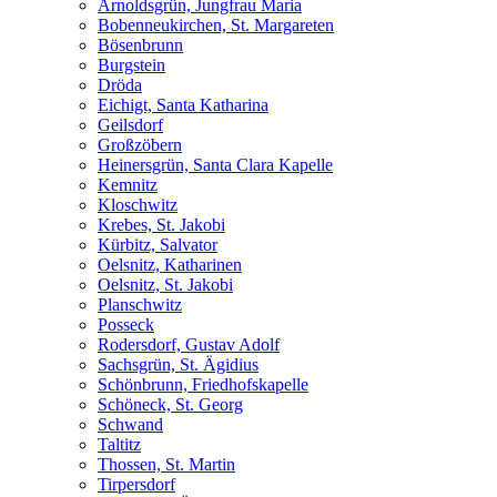
Arnoldsgrün, Jungfrau Maria
Bobenneukirchen, St. Margareten
Bösenbrunn
Burgstein
Dröda
Eichigt, Santa Katharina
Geilsdorf
Großzöbern
Heinersgrün, Santa Clara Kapelle
Kemnitz
Kloschwitz
Krebes, St. Jakobi
Kürbitz, Salvator
Oelsnitz, Katharinen
Oelsnitz, St. Jakobi
Planschwitz
Posseck
Rodersdorf, Gustav Adolf
Sachsgrün, St. Ägidius
Schönbrunn, Friedhofskapelle
Schöneck, St. Georg
Schwand
Taltitz
Thossen, St. Martin
Tirpersdorf