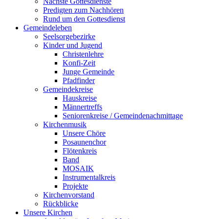
Nächste Gottesdienste
Predigten zum Nachhören
Rund um den Gottesdienst
Gemeindeleben
Seelsorgebezirke
Kinder und Jugend
Christenlehre
Konfi-Zeit
Junge Gemeinde
Pfadfinder
Gemeindekreise
Hauskreise
Männertreffs
Seniorenkreise / Gemeindenachmittage
Kirchenmusik
Unsere Chöre
Posaunenchor
Flötenkreis
Band
MOSAIK
Instrumentalkreis
Projekte
Kirchenvorstand
Rückblicke
Unsere Kirchen