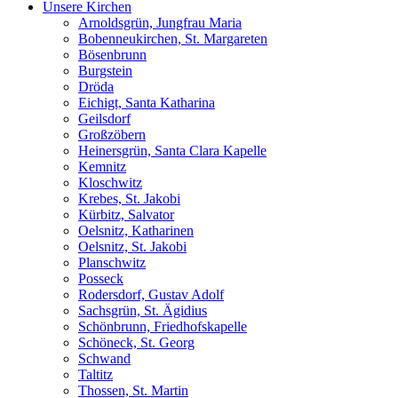
Unsere Kirchen
Arnoldsgrün, Jungfrau Maria
Bobenneukirchen, St. Margareten
Bösenbrunn
Burgstein
Dröda
Eichigt, Santa Katharina
Geilsdorf
Großzöbern
Heinersgrün, Santa Clara Kapelle
Kemnitz
Kloschwitz
Krebes, St. Jakobi
Kürbitz, Salvator
Oelsnitz, Katharinen
Oelsnitz, St. Jakobi
Planschwitz
Posseck
Rodersdorf, Gustav Adolf
Sachsgrün, St. Ägidius
Schönbrunn, Friedhofskapelle
Schöneck, St. Georg
Schwand
Taltitz
Thossen, St. Martin