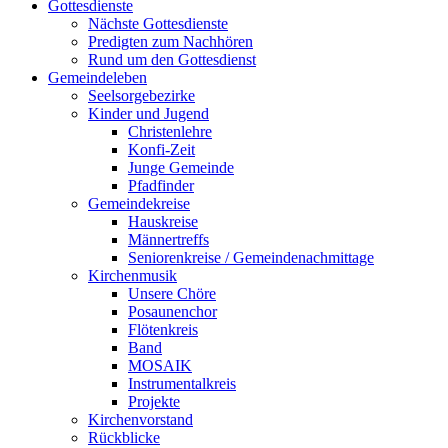
Gottesdienste
Nächste Gottesdienste
Predigten zum Nachhören
Rund um den Gottesdienst
Gemeindeleben
Seelsorgebezirke
Kinder und Jugend
Christenlehre
Konfi-Zeit
Junge Gemeinde
Pfadfinder
Gemeindekreise
Hauskreise
Männertreffs
Seniorenkreise / Gemeindenachmittage
Kirchenmusik
Unsere Chöre
Posaunenchor
Flötenkreis
Band
MOSAIK
Instrumentalkreis
Projekte
Kirchenvorstand
Rückblicke