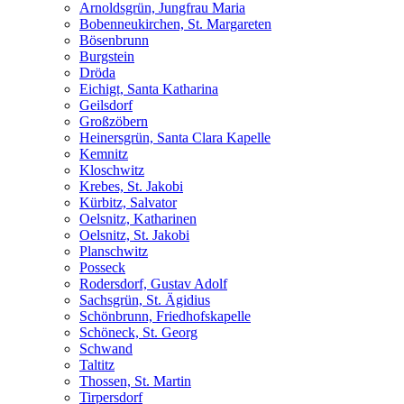
Arnoldsgrün, Jungfrau Maria
Bobenneukirchen, St. Margareten
Bösenbrunn
Burgstein
Dröda
Eichigt, Santa Katharina
Geilsdorf
Großzöbern
Heinersgrün, Santa Clara Kapelle
Kemnitz
Kloschwitz
Krebes, St. Jakobi
Kürbitz, Salvator
Oelsnitz, Katharinen
Oelsnitz, St. Jakobi
Planschwitz
Posseck
Rodersdorf, Gustav Adolf
Sachsgrün, St. Ägidius
Schönbrunn, Friedhofskapelle
Schöneck, St. Georg
Schwand
Taltitz
Thossen, St. Martin
Tirpersdorf