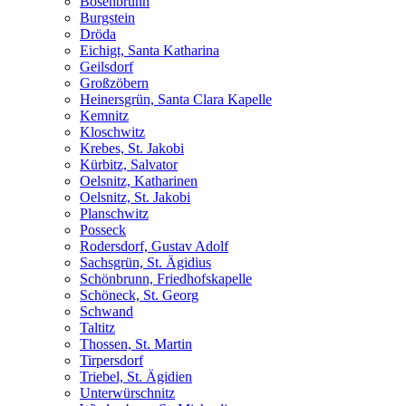
Bösenbrunn
Burgstein
Dröda
Eichigt, Santa Katharina
Geilsdorf
Großzöbern
Heinersgrün, Santa Clara Kapelle
Kemnitz
Kloschwitz
Krebes, St. Jakobi
Kürbitz, Salvator
Oelsnitz, Katharinen
Oelsnitz, St. Jakobi
Planschwitz
Posseck
Rodersdorf, Gustav Adolf
Sachsgrün, St. Ägidius
Schönbrunn, Friedhofskapelle
Schöneck, St. Georg
Schwand
Taltitz
Thossen, St. Martin
Tirpersdorf
Triebel, St. Ägidien
Unterwürschnitz