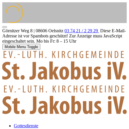
Görnitzer Weg 8 | 08606 Oelsnitz
03 74 21 / 2 29 29
Diese E-Mail-
Adresse ist vor Spambots geschützt! Zur Anzeige muss JavaScript
eingeschaltet sein.
Mo bis Fr: 8 – 15 Uhr
Mobile Menu Toggle
Gottesdienste