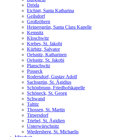
Dröda
Eichigt, Santa Katharina
Geilsdorf
Großzöbern
Heinersgrün, Santa Clara Kapelle
Kemnitz
Kloschwitz
Krebes, St. Jakobi
Kürbitz, Salvator
Oelsnitz, Katharinen
Oelsnitz, St. Jakobi
Planschwitz
Posseck
Rodersdorf, Gustav Adolf
Sachsgrün, St. Ägidius
Schönbrunn, Friedhofskapelle
Schöneck, St. Georg
Schwand
Taltitz
Thossen, St. Martin
Tirpersdorf
Triebel, St. Ägidien
Unterwürschnitz
Wiedersberg, St. Michaelis