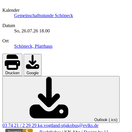
Kalender
Gemeinschaftsstunde Schöneck
Datum
So, 26.07.26
18.00
Ort
Schöneck, Pfarrhaus
Drucken
Google
Outlook (.ics)
03 74 21 / 2 29 29
kg.vogtland-stjakobus@evlks.de