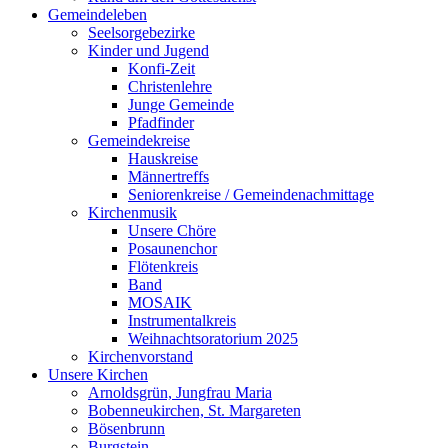
Gemeindeleben
Seelsorgebezirke
Kinder und Jugend
Konfi-Zeit
Christenlehre
Junge Gemeinde
Pfadfinder
Gemeindekreise
Hauskreise
Männertreffs
Seniorenkreise / Gemeindenachmittage
Kirchenmusik
Unsere Chöre
Posaunenchor
Flötenkreis
Band
MOSAIK
Instrumentalkreis
Weihnachtsoratorium 2025
Kirchenvorstand
Unsere Kirchen
Arnoldsgrün, Jungfrau Maria
Bobenneukirchen, St. Margareten
Bösenbrunn
Burgstein