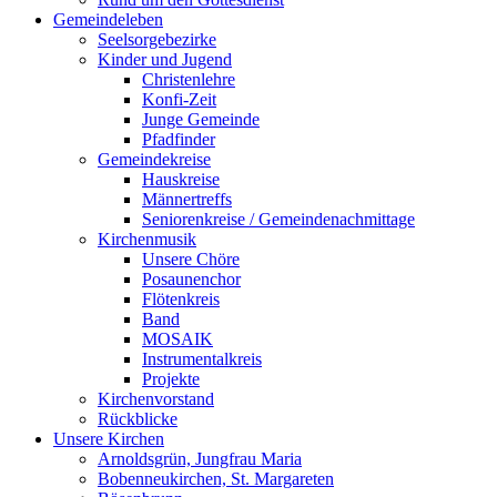
Gemeindeleben
Seelsorgebezirke
Kinder und Jugend
Christenlehre
Konfi-Zeit
Junge Gemeinde
Pfadfinder
Gemeindekreise
Hauskreise
Männertreffs
Seniorenkreise / Gemeindenachmittage
Kirchenmusik
Unsere Chöre
Posaunenchor
Flötenkreis
Band
MOSAIK
Instrumentalkreis
Projekte
Kirchenvorstand
Rückblicke
Unsere Kirchen
Arnoldsgrün, Jungfrau Maria
Bobenneukirchen, St. Margareten