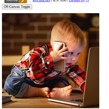
Rechtliches
|
KN Abo
|
Design by ].[
Off-Canvas Toggle