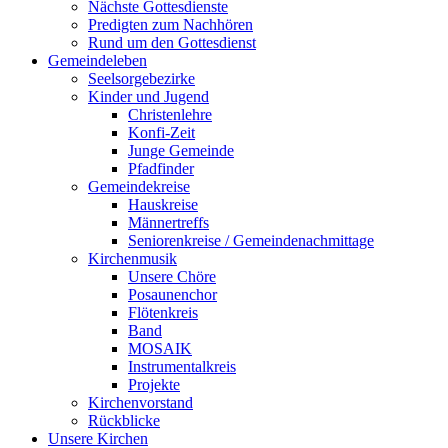
Nächste Gottesdienste
Predigten zum Nachhören
Rund um den Gottesdienst
Gemeindeleben
Seelsorgebezirke
Kinder und Jugend
Christenlehre
Konfi-Zeit
Junge Gemeinde
Pfadfinder
Gemeindekreise
Hauskreise
Männertreffs
Seniorenkreise / Gemeindenachmittage
Kirchenmusik
Unsere Chöre
Posaunenchor
Flötenkreis
Band
MOSAIK
Instrumentalkreis
Projekte
Kirchenvorstand
Rückblicke
Unsere Kirchen