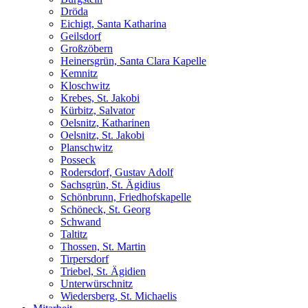
Dröda
Eichigt, Santa Katharina
Geilsdorf
Großzöbern
Heinersgrün, Santa Clara Kapelle
Kemnitz
Kloschwitz
Krebes, St. Jakobi
Kürbitz, Salvator
Oelsnitz, Katharinen
Oelsnitz, St. Jakobi
Planschwitz
Posseck
Rodersdorf, Gustav Adolf
Sachsgrün, St. Ägidius
Schönbrunn, Friedhofskapelle
Schöneck, St. Georg
Schwand
Taltitz
Thossen, St. Martin
Tirpersdorf
Triebel, St. Ägidien
Unterwürschnitz
Wiedersberg, St. Michaelis