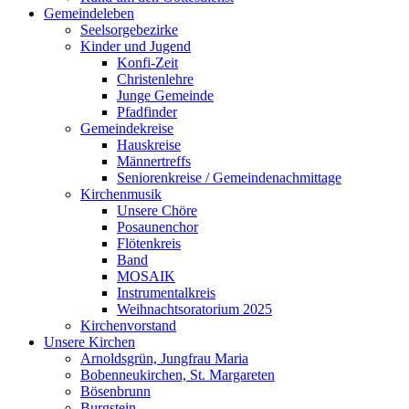
Gemeindeleben
Seelsorgebezirke
Kinder und Jugend
Konfi-Zeit
Christenlehre
Junge Gemeinde
Pfadfinder
Gemeindekreise
Hauskreise
Männertreffs
Seniorenkreise / Gemeindenachmittage
Kirchenmusik
Unsere Chöre
Posaunenchor
Flötenkreis
Band
MOSAIK
Instrumentalkreis
Weihnachtsoratorium 2025
Kirchenvorstand
Unsere Kirchen
Arnoldsgrün, Jungfrau Maria
Bobenneukirchen, St. Margareten
Bösenbrunn
Burgstein