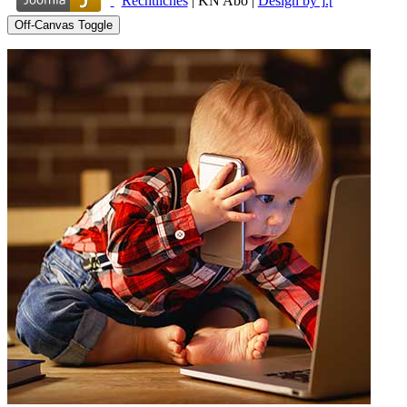
Rechtliches
|
KN Abo
|
Design by ].[
Off-Canvas Toggle