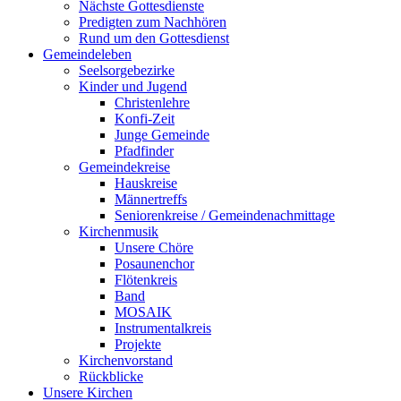
Nächste Gottesdienste
Predigten zum Nachhören
Rund um den Gottesdienst
Gemeindeleben
Seelsorgebezirke
Kinder und Jugend
Christenlehre
Konfi-Zeit
Junge Gemeinde
Pfadfinder
Gemeindekreise
Hauskreise
Männertreffs
Seniorenkreise / Gemeindenachmittage
Kirchenmusik
Unsere Chöre
Posaunenchor
Flötenkreis
Band
MOSAIK
Instrumentalkreis
Projekte
Kirchenvorstand
Rückblicke
Unsere Kirchen