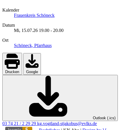
Kalender
Frauenkreis Schöneck
Datum
Mi, 15.07.26
19.00
-
20.00
Ort
Schöneck, Pfarrhaus
Drucken
Google
Outlook (.ics)
03 74 21 / 2 29 29
kg.vogtland-stjakobus@evlks.de