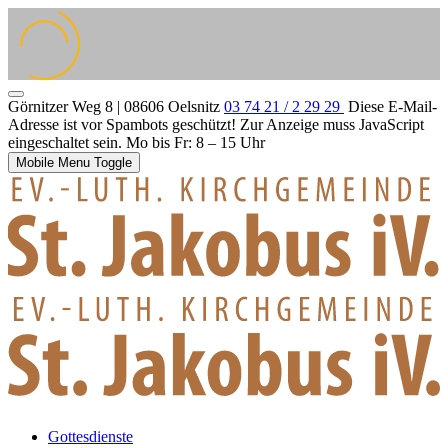
Görnitzer Weg 8 | 08606 Oelsnitz
03 74 21 / 2 29 29
Diese E-Mail-
Adresse ist vor Spambots geschützt! Zur Anzeige muss JavaScript
eingeschaltet sein.
Mo bis Fr: 8 – 15 Uhr
Mobile Menu Toggle
Gottesdienste