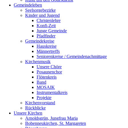
Gemeindeleben
Seelsorgebezirke
Kinder und Jugend
Christenlehre
Konfi-Zeit
Junge Gemeinde
Pfadfinder
Gemeindekreise
Hauskreise
Männertreffs
Seniorenkreise / Gemeindenachmittage
Kirchenmusik
Unsere Chöre
Posaunenchor
Flötenkreis
Band
MOSAIK
Instrumentalkreis
Projekte
Kirchenvorstand
Rückblicke
Unsere Kirchen
Arnoldsgrün, Jungfrau Maria
Bobenneukirchen, St. Margareten