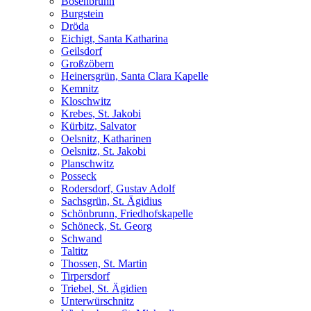
Bösenbrunn
Burgstein
Dröda
Eichigt, Santa Katharina
Geilsdorf
Großzöbern
Heinersgrün, Santa Clara Kapelle
Kemnitz
Kloschwitz
Krebes, St. Jakobi
Kürbitz, Salvator
Oelsnitz, Katharinen
Oelsnitz, St. Jakobi
Planschwitz
Posseck
Rodersdorf, Gustav Adolf
Sachsgrün, St. Ägidius
Schönbrunn, Friedhofskapelle
Schöneck, St. Georg
Schwand
Taltitz
Thossen, St. Martin
Tirpersdorf
Triebel, St. Ägidien
Unterwürschnitz