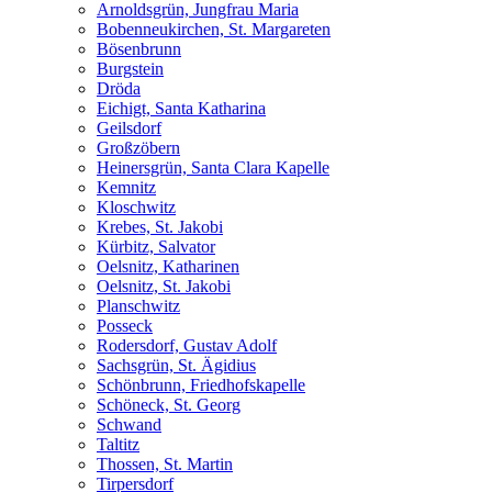
Arnoldsgrün, Jungfrau Maria
Bobenneukirchen, St. Margareten
Bösenbrunn
Burgstein
Dröda
Eichigt, Santa Katharina
Geilsdorf
Großzöbern
Heinersgrün, Santa Clara Kapelle
Kemnitz
Kloschwitz
Krebes, St. Jakobi
Kürbitz, Salvator
Oelsnitz, Katharinen
Oelsnitz, St. Jakobi
Planschwitz
Posseck
Rodersdorf, Gustav Adolf
Sachsgrün, St. Ägidius
Schönbrunn, Friedhofskapelle
Schöneck, St. Georg
Schwand
Taltitz
Thossen, St. Martin
Tirpersdorf