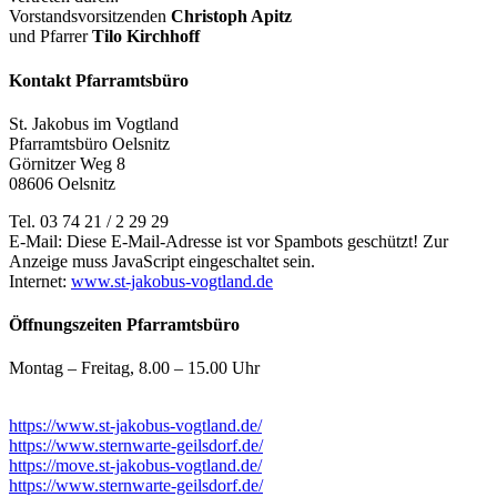
Vorstandsvorsitzenden
Christoph Apitz
und Pfarrer
Tilo Kirchhoff
Kontakt Pfarramtsbüro
St. Jakobus im Vogtland
Pfarramtsbüro Oelsnitz
Görnitzer Weg 8
08606 Oelsnitz
Tel. 03 74 21 / 2 29 29
E-Mail:
Diese E-Mail-Adresse ist vor Spambots geschützt! Zur
Anzeige muss JavaScript eingeschaltet sein.
Internet:
www.st-jakobus-vogtland.de
Öffnungszeiten Pfarramtsbüro
Montag – Freitag, 8.00 – 15.00 Uhr
https://www.st-jakobus-vogtland.de/
https://www.sternwarte-geilsdorf.de/
https://move.st-jakobus-vogtland.de/
https://www.sternwarte-geilsdorf.de/