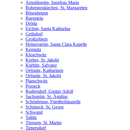
Arnoldsgrün, Jungfrau Maria
Bobenneukirchen, St. Margareten
Bösenbrunn
Burgstein
Dröda
Eichigt, Santa Katharina
Geilsdorf
Großzöbern
Heinersgrün, Santa Clara Kapelle
Kemnitz
Kloschwitz
Krebes, St. Jakobi
Kürbitz, Salvator
Oelsnitz, Katharinen
Oelsnitz, St. Jakobi
Planschwitz
Posseck
Rodersdorf, Gustav Adolf
Sachsgrün, St. Ägidius
Schönbrunn, Friedhofskapelle
Schöneck, St. Georg
Schwand
Taltitz
Thossen, St. Martin
Tirpersdorf