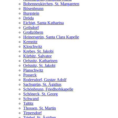
Bobenneukirchen, St. Margareten
Bösenbrunn
Burgstein
Dröda
Eichigt, Santa Katharina
Geilsdorf
Großzöbern
Heinersgrün, Santa Clara Kapelle
Kemnitz
Kloschwitz
Krebes, St. Jakobi
Kürbitz, Salvator
Oelsnitz, Katharinen
Oelsnitz, St. Jakobi
Planschwitz
Posseck
Rodersdorf, Gustav Adolf
Sachsgrün, St. Ägidius
Schönbrunn, Friedhofskapelle
Schöneck, St. Georg
Schwand
Taltitz
Thossen, St. Martin
Tirpersdorf
Triebel, St. Ägidien