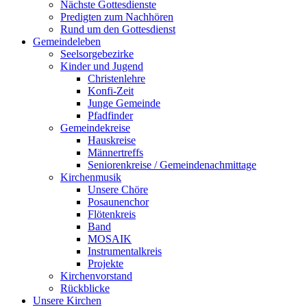
Nächste Gottesdienste
Predigten zum Nachhören
Rund um den Gottesdienst
Gemeindeleben
Seelsorgebezirke
Kinder und Jugend
Christenlehre
Konfi-Zeit
Junge Gemeinde
Pfadfinder
Gemeindekreise
Hauskreise
Männertreffs
Seniorenkreise / Gemeindenachmittage
Kirchenmusik
Unsere Chöre
Posaunenchor
Flötenkreis
Band
MOSAIK
Instrumentalkreis
Projekte
Kirchenvorstand
Rückblicke
Unsere Kirchen