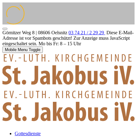
Görnitzer Weg 8 | 08606 Oelsnitz
03 74 21 / 2 29 29
Diese E-Mail-
Adresse ist vor Spambots geschützt! Zur Anzeige muss JavaScript
eingeschaltet sein.
Mo bis Fr: 8 – 15 Uhr
Mobile Menu Toggle
Gottesdienste