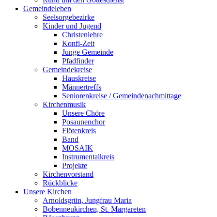
Gemeindeleben
Seelsorgebezirke
Kinder und Jugend
Christenlehre
Konfi-Zeit
Junge Gemeinde
Pfadfinder
Gemeindekreise
Hauskreise
Männertreffs
Seniorenkreise / Gemeindenachmittage
Kirchenmusik
Unsere Chöre
Posaunenchor
Flötenkreis
Band
MOSAIK
Instrumentalkreis
Projekte
Kirchenvorstand
Rückblicke
Unsere Kirchen
Arnoldsgrün, Jungfrau Maria
Bobenneukirchen, St. Margareten