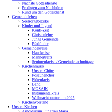
Nächste Gottesdienste
Predigten zum Nachhören
Rund um den Gottesdienst
Gemeindeleben
Seelsorgebezirke
Kinder und Jugend
Konfi-Zeit
Christenlehre
Junge Gemeinde
Pfadfinder
Gemeindekreise
Hauskreise
Männertreffs
Seniorenkreise / Gemeindenachmittage
Kirchenmusik
Unsere Chöre
Posaunenchor
Flötenkreis
Band
MOSAIK
Instrumentalkreis
Weihnachtsoratorium 2025
Kirchenvorstand
Unsere Kirchen
Arnoldsgrün, Jungfrau Maria