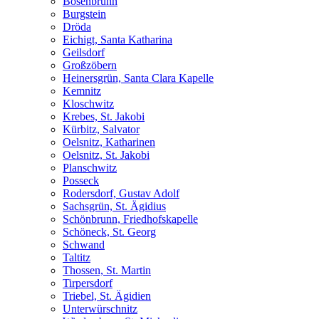
Bösenbrunn
Burgstein
Dröda
Eichigt, Santa Katharina
Geilsdorf
Großzöbern
Heinersgrün, Santa Clara Kapelle
Kemnitz
Kloschwitz
Krebes, St. Jakobi
Kürbitz, Salvator
Oelsnitz, Katharinen
Oelsnitz, St. Jakobi
Planschwitz
Posseck
Rodersdorf, Gustav Adolf
Sachsgrün, St. Ägidius
Schönbrunn, Friedhofskapelle
Schöneck, St. Georg
Schwand
Taltitz
Thossen, St. Martin
Tirpersdorf
Triebel, St. Ägidien
Unterwürschnitz