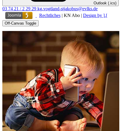
Outlook (.ics)
03 74 21 / 2 29 29
kg.vogtland-stjakobus@evlks.de
Rechtliches
|
KN Abo
|
Design by ].[
Off-Canvas Toggle