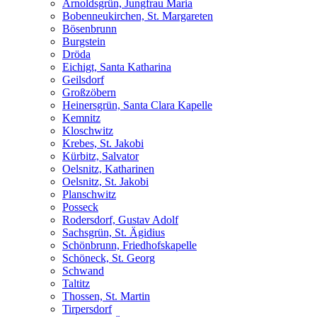
Arnoldsgrün, Jungfrau Maria
Bobenneukirchen, St. Margareten
Bösenbrunn
Burgstein
Dröda
Eichigt, Santa Katharina
Geilsdorf
Großzöbern
Heinersgrün, Santa Clara Kapelle
Kemnitz
Kloschwitz
Krebes, St. Jakobi
Kürbitz, Salvator
Oelsnitz, Katharinen
Oelsnitz, St. Jakobi
Planschwitz
Posseck
Rodersdorf, Gustav Adolf
Sachsgrün, St. Ägidius
Schönbrunn, Friedhofskapelle
Schöneck, St. Georg
Schwand
Taltitz
Thossen, St. Martin
Tirpersdorf