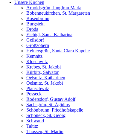
Unsere Kirchen
Arnoldsgrün, Jungfrau Maria
Bobenneukirchen, St. Margareten
Bösenbrunn
Burgstein
Dröda
Eichigt, Santa Katharina
Geilsdorf
Großzöbern
Heinersgrün, Santa Clara Kapelle
Kemnitz
Kloschwitz
Krebes, St. Jakobi
Kürbitz, Salvator
Oelsnitz, Katharinen
Oelsnitz, St. Jakobi
Planschwitz
Posseck
Rodersdorf, Gustav Adolf
Sachsgrün, St. Ägidius
Schönbrunn, Friedhofskapelle
Schöneck, St. Georg
Schwand
Taltitz
Thossen, St. Martin