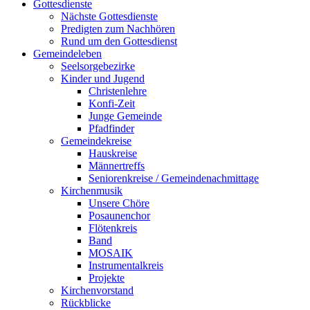
Gottesdienste
Nächste Gottesdienste
Predigten zum Nachhören
Rund um den Gottesdienst
Gemeindeleben
Seelsorgebezirke
Kinder und Jugend
Christenlehre
Konfi-Zeit
Junge Gemeinde
Pfadfinder
Gemeindekreise
Hauskreise
Männertreffs
Seniorenkreise / Gemeindenachmittage
Kirchenmusik
Unsere Chöre
Posaunenchor
Flötenkreis
Band
MOSAIK
Instrumentalkreis
Projekte
Kirchenvorstand
Rückblicke