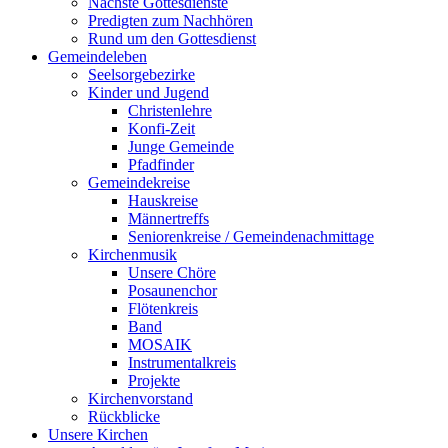
Nächste Gottesdienste
Predigten zum Nachhören
Rund um den Gottesdienst
Gemeindeleben
Seelsorgebezirke
Kinder und Jugend
Christenlehre
Konfi-Zeit
Junge Gemeinde
Pfadfinder
Gemeindekreise
Hauskreise
Männertreffs
Seniorenkreise / Gemeindenachmittage
Kirchenmusik
Unsere Chöre
Posaunenchor
Flötenkreis
Band
MOSAIK
Instrumentalkreis
Projekte
Kirchenvorstand
Rückblicke
Unsere Kirchen