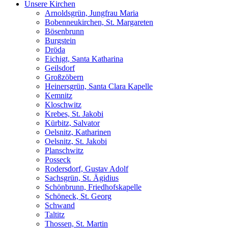
Unsere Kirchen
Arnoldsgrün, Jungfrau Maria
Bobenneukirchen, St. Margareten
Bösenbrunn
Burgstein
Dröda
Eichigt, Santa Katharina
Geilsdorf
Großzöbern
Heinersgrün, Santa Clara Kapelle
Kemnitz
Kloschwitz
Krebes, St. Jakobi
Kürbitz, Salvator
Oelsnitz, Katharinen
Oelsnitz, St. Jakobi
Planschwitz
Posseck
Rodersdorf, Gustav Adolf
Sachsgrün, St. Ägidius
Schönbrunn, Friedhofskapelle
Schöneck, St. Georg
Schwand
Taltitz
Thossen, St. Martin