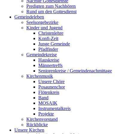
Nächste Gottesdienste
Predigten zum Nachhören
Rund um den Gottesdienst
Gemeindeleben
Seelsorgebezirke
Kinder und Jugend
Christenlehre
Konfi-Zeit
Junge Gemeinde
Pfadfinder
Gemeindekreise
Hauskreise
Männertreffs
Seniorenkreise / Gemeindenachmittage
Kirchenmusik
Unsere Chöre
Posaunenchor
Flötenkreis
Band
MOSAIK
Instrumentalkreis
Projekte
Kirchenvorstand
Rückblicke
Unsere Kirchen