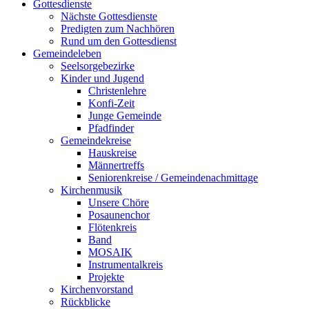
Gottesdienste
Nächste Gottesdienste
Predigten zum Nachhören
Rund um den Gottesdienst
Gemeindeleben
Seelsorgebezirke
Kinder und Jugend
Christenlehre
Konfi-Zeit
Junge Gemeinde
Pfadfinder
Gemeindekreise
Hauskreise
Männertreffs
Seniorenkreise / Gemeindenachmittage
Kirchenmusik
Unsere Chöre
Posaunenchor
Flötenkreis
Band
MOSAIK
Instrumentalkreis
Projekte
Kirchenvorstand
Rückblicke