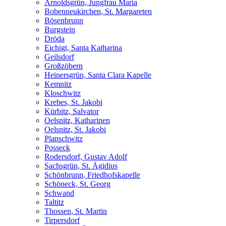
Arnoldsgrün, Jungfrau Maria
Bobenneukirchen, St. Margareten
Bösenbrunn
Burgstein
Dröda
Eichigt, Santa Katharina
Geilsdorf
Großzöbern
Heinersgrün, Santa Clara Kapelle
Kemnitz
Kloschwitz
Krebes, St. Jakobi
Kürbitz, Salvator
Oelsnitz, Katharinen
Oelsnitz, St. Jakobi
Planschwitz
Posseck
Rodersdorf, Gustav Adolf
Sachsgrün, St. Ägidius
Schönbrunn, Friedhofskapelle
Schöneck, St. Georg
Schwand
Taltitz
Thossen, St. Martin
Tirpersdorf