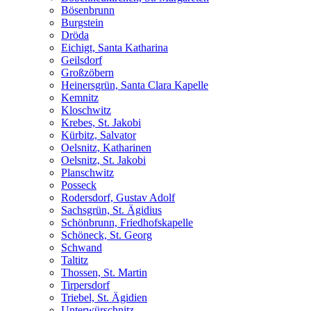
Bösenbrunn
Burgstein
Dröda
Eichigt, Santa Katharina
Geilsdorf
Großzöbern
Heinersgrün, Santa Clara Kapelle
Kemnitz
Kloschwitz
Krebes, St. Jakobi
Kürbitz, Salvator
Oelsnitz, Katharinen
Oelsnitz, St. Jakobi
Planschwitz
Posseck
Rodersdorf, Gustav Adolf
Sachsgrün, St. Ägidius
Schönbrunn, Friedhofskapelle
Schöneck, St. Georg
Schwand
Taltitz
Thossen, St. Martin
Tirpersdorf
Triebel, St. Ägidien
Unterwürschnitz