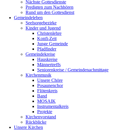
Nächste Gottesdienste
Predigten zum Nachhören
Rund um den Gottesdienst
Gemeindeleben
Seelsorgebezirke
Kinder und Jugend
Christenlehre
Konfi-Zeit
Junge Gemeinde
Pfadfinder
Gemeindekreise
Hauskreise
Männertreffs
Seniorenkreise / Gemeindenachmittage
Kirchenmusik
Unsere Chöre
Posaunenchor
Flötenkreis
Band
MOSAIK
Instrumentalkreis
Projekte
Kirchenvorstand
Rückblicke
Unsere Kirchen