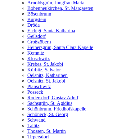
Arnoldsgrün, Jungfrau Maria
Bobenneukirchen, St. Margareten
Bösenbrunn
Burgstein
Dröda
Eichigt, Santa Katharina
Geilsdorf
Großzöbern
Heinersgrün, Santa Clara Kapelle
Kemnitz
Kloschwitz
Krebes, St. Jakobi
Kürbitz, Salvator
Oelsnitz, Katharinen
Oelsnitz, St. Jakobi
Planschwitz
Posseck
Rodersdorf, Gustav Adolf
Sachsgrün, St. Ägidius
Schönbrunn, Friedhofskapelle
Schöneck, St. Georg
Schwand
Taltitz
Thossen, St. Martin
Tirpersdorf