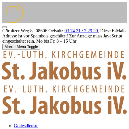
Görnitzer Weg 8 | 08606 Oelsnitz
03 74 21 / 2 29 29
Diese E-Mail-
Adresse ist vor Spambots geschützt! Zur Anzeige muss JavaScript
eingeschaltet sein.
Mo bis Fr: 8 – 15 Uhr
Mobile Menu Toggle
Gottesdienste