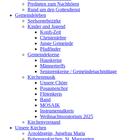
Predigten zum Nachhören
Rund um den Gottesdienst
Gemeindeleben
Seelsorgebezirke
Kinder und Jugend
Konfi-Zeit
Christenlehre
Junge Gemeinde
Pfadfinder
Gemeindekreise
Hauskreise
Männertreffs
Seniorenkreise / Gemeindenachmittage
Kirchenmusik
Unsere Chöre
Posaunenchor
Flötenkreis
Band
MOSAIK
Instrumentalkreis
Weihnachtsoratorium 2025
Kirchenvorstand
Unsere Kirchen
Arnoldsgrün, Jungfrau Maria
Bobenneukirchen, St. Margareten