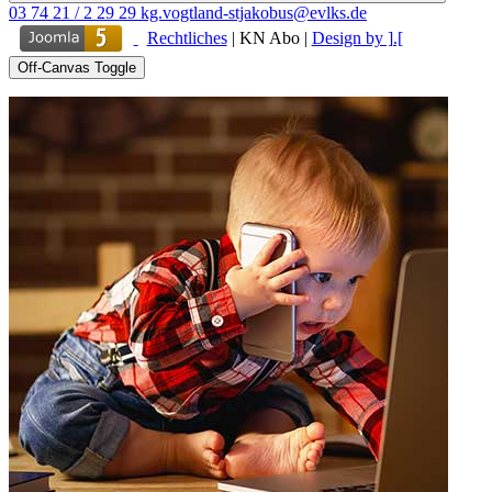
03 74 21 / 2 29 29
kg.vogtland-stjakobus@evlks.de
Rechtliches
|
KN Abo
|
Design by ].[
Off-Canvas Toggle