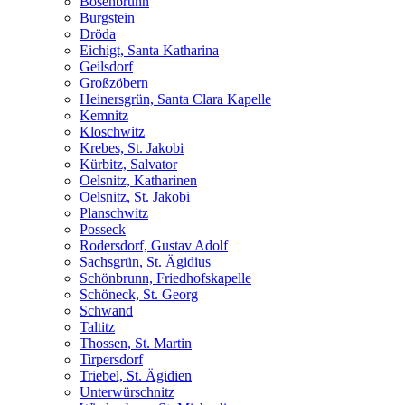
Bösenbrunn
Burgstein
Dröda
Eichigt, Santa Katharina
Geilsdorf
Großzöbern
Heinersgrün, Santa Clara Kapelle
Kemnitz
Kloschwitz
Krebes, St. Jakobi
Kürbitz, Salvator
Oelsnitz, Katharinen
Oelsnitz, St. Jakobi
Planschwitz
Posseck
Rodersdorf, Gustav Adolf
Sachsgrün, St. Ägidius
Schönbrunn, Friedhofskapelle
Schöneck, St. Georg
Schwand
Taltitz
Thossen, St. Martin
Tirpersdorf
Triebel, St. Ägidien
Unterwürschnitz