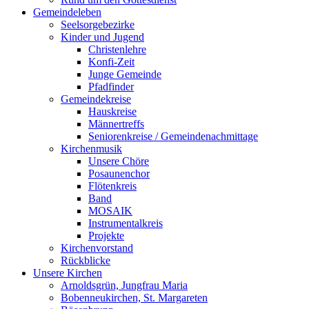
Gemeindeleben
Seelsorgebezirke
Kinder und Jugend
Christenlehre
Konfi-Zeit
Junge Gemeinde
Pfadfinder
Gemeindekreise
Hauskreise
Männertreffs
Seniorenkreise / Gemeindenachmittage
Kirchenmusik
Unsere Chöre
Posaunenchor
Flötenkreis
Band
MOSAIK
Instrumentalkreis
Projekte
Kirchenvorstand
Rückblicke
Unsere Kirchen
Arnoldsgrün, Jungfrau Maria
Bobenneukirchen, St. Margareten