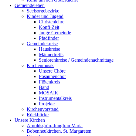
Gemeindeleben
Seelsorgebezirke
Kinder und Jugend
Christenlehre
Konfi-Zeit
Junge Gemeinde
Pfadfinder
Gemeindekreise
Hauskreise
Männertreffs
Seniorenkreise / Gemeindenachmittage
Kirchenmusik
Unsere Chöre
Posaunenchor
Flötenkreis
Band
MOSAIK
Instrumentalkreis
Projekte
Kirchenvorstand
Rückblicke
Unsere Kirchen
Arnoldsgrün, Jungfrau Maria
Bobenneukirchen, St. Margareten