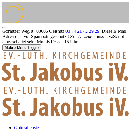
Görnitzer Weg 8 | 08606 Oelsnitz
03 74 21 / 2 29 29
Diese E-Mail-
Adresse ist vor Spambots geschützt! Zur Anzeige muss JavaScript
eingeschaltet sein.
Mo bis Fr: 8 – 15 Uhr
Mobile Menu Toggle
Gottesdienste