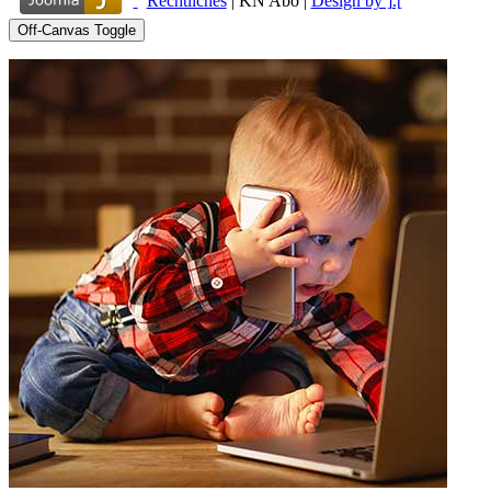
Rechtliches
|
KN Abo
|
Design by ].[
Off-Canvas Toggle