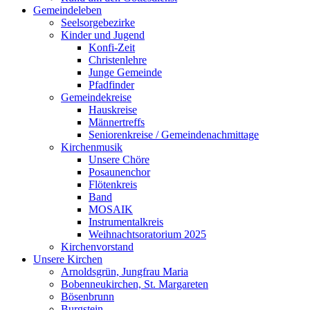
Gemeindeleben
Seelsorgebezirke
Kinder und Jugend
Konfi-Zeit
Christenlehre
Junge Gemeinde
Pfadfinder
Gemeindekreise
Hauskreise
Männertreffs
Seniorenkreise / Gemeindenachmittage
Kirchenmusik
Unsere Chöre
Posaunenchor
Flötenkreis
Band
MOSAIK
Instrumentalkreis
Weihnachtsoratorium 2025
Kirchenvorstand
Unsere Kirchen
Arnoldsgrün, Jungfrau Maria
Bobenneukirchen, St. Margareten
Bösenbrunn
Burgstein