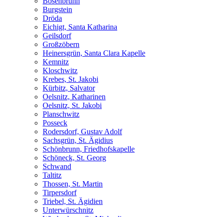
Bösenbrunn
Burgstein
Dröda
Eichigt, Santa Katharina
Geilsdorf
Großzöbern
Heinersgrün, Santa Clara Kapelle
Kemnitz
Kloschwitz
Krebes, St. Jakobi
Kürbitz, Salvator
Oelsnitz, Katharinen
Oelsnitz, St. Jakobi
Planschwitz
Posseck
Rodersdorf, Gustav Adolf
Sachsgrün, St. Ägidius
Schönbrunn, Friedhofskapelle
Schöneck, St. Georg
Schwand
Taltitz
Thossen, St. Martin
Tirpersdorf
Triebel, St. Ägidien
Unterwürschnitz