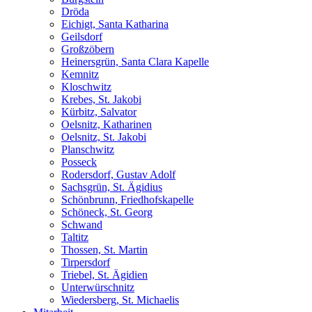
Dröda
Eichigt, Santa Katharina
Geilsdorf
Großzöbern
Heinersgrün, Santa Clara Kapelle
Kemnitz
Kloschwitz
Krebes, St. Jakobi
Kürbitz, Salvator
Oelsnitz, Katharinen
Oelsnitz, St. Jakobi
Planschwitz
Posseck
Rodersdorf, Gustav Adolf
Sachsgrün, St. Ägidius
Schönbrunn, Friedhofskapelle
Schöneck, St. Georg
Schwand
Taltitz
Thossen, St. Martin
Tirpersdorf
Triebel, St. Ägidien
Unterwürschnitz
Wiedersberg, St. Michaelis