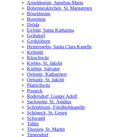
Arnoldsgrün, Jungfrau Maria
Bobenneukirchen, St. Margareten
Bösenbrunn
Burgstein
Dröda
Eichigt, Santa Katharina
Geilsdorf
Großzöbern
Heinersgrün, Santa Clara Kapelle
Kemnitz
Kloschwitz
Krebes, St. Jakobi
Kürbitz, Salvator
Oelsnitz, Katharinen
Oelsnitz, St. Jakobi
Planschwitz
Posseck
Rodersdorf, Gustav Adolf
Sachsgrün, St. Ägidius
Schönbrunn, Friedhofskapelle
Schöneck, St. Georg
Schwand
Taltitz
Thossen, St. Martin
Tirpersdorf