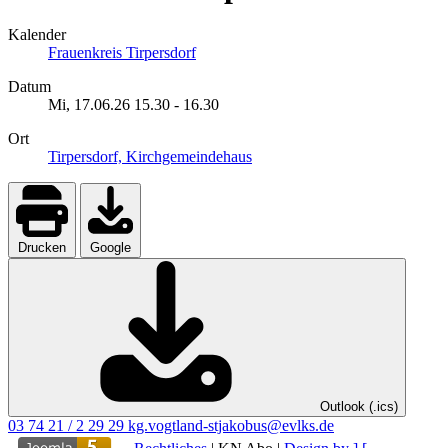
Kalender
Frauenkreis Tirpersdorf
Datum
Mi, 17.06.26
15.30
-
16.30
Ort
Tirpersdorf, Kirchgemeindehaus
Drucken
Google
Outlook (.ics)
03 74 21 / 2 29 29
kg.vogtland-stjakobus@evlks.de