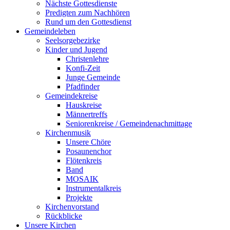
Nächste Gottesdienste
Predigten zum Nachhören
Rund um den Gottesdienst
Gemeindeleben
Seelsorgebezirke
Kinder und Jugend
Christenlehre
Konfi-Zeit
Junge Gemeinde
Pfadfinder
Gemeindekreise
Hauskreise
Männertreffs
Seniorenkreise / Gemeindenachmittage
Kirchenmusik
Unsere Chöre
Posaunenchor
Flötenkreis
Band
MOSAIK
Instrumentalkreis
Projekte
Kirchenvorstand
Rückblicke
Unsere Kirchen