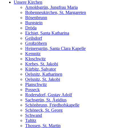
Unsere Kirchen
Arnoldsgrün, Jungfrau Maria
Bobenneukirchen, St. Margareten
Bösenbrunn
Burgstein
Dröda
Eichigt, Santa Katharina
Geilsdorf
Großzöbern
Heinersgrün, Santa Clara Kapelle
Kemnitz
Kloschwitz
Krebes, St. Jakobi
Kürbitz, Salvator
Oelsnitz, Katharinen
Oelsnitz, St. Jakobi
Planschwitz
Posseck
Rodersdorf, Gustav Adolf
Sachsgrün, St. Ägidius
Schönbrunn, Friedhofskapelle
Schöneck, St. Georg
Schwand
Taltitz
Thossen, St. Martin