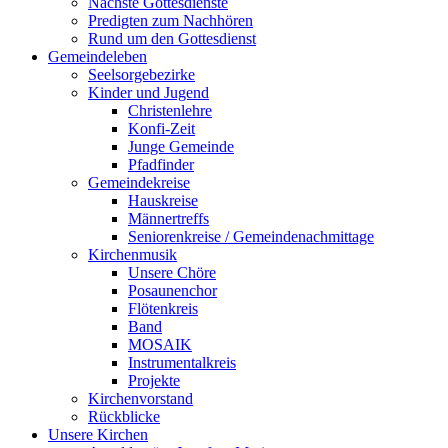
Nächste Gottesdienste
Predigten zum Nachhören
Rund um den Gottesdienst
Gemeindeleben
Seelsorgebezirke
Kinder und Jugend
Christenlehre
Konfi-Zeit
Junge Gemeinde
Pfadfinder
Gemeindekreise
Hauskreise
Männertreffs
Seniorenkreise / Gemeindenachmittage
Kirchenmusik
Unsere Chöre
Posaunenchor
Flötenkreis
Band
MOSAIK
Instrumentalkreis
Projekte
Kirchenvorstand
Rückblicke
Unsere Kirchen