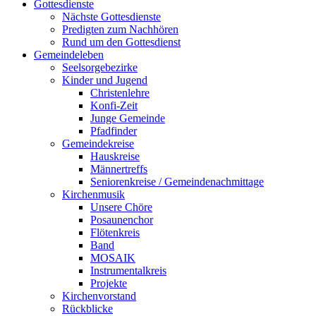
Gottesdienste
Nächste Gottesdienste
Predigten zum Nachhören
Rund um den Gottesdienst
Gemeindeleben
Seelsorgebezirke
Kinder und Jugend
Christenlehre
Konfi-Zeit
Junge Gemeinde
Pfadfinder
Gemeindekreise
Hauskreise
Männertreffs
Seniorenkreise / Gemeindenachmittage
Kirchenmusik
Unsere Chöre
Posaunenchor
Flötenkreis
Band
MOSAIK
Instrumentalkreis
Projekte
Kirchenvorstand
Rückblicke