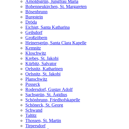
Arnoldsgrün, Jungfrau Maria
Bobenneukirchen, St. Margareten
Bösenbrunn
Burgstein
Dröda
Eichigt, Santa Katharina
Geilsdorf
Großzöbern
Heinersgrün, Santa Clara Kapelle
Kemnitz
Kloschwitz
Krebes, St. Jakobi
Kürbitz, Salvator
Oelsnitz, Katharinen
Oelsnitz, St. Jakobi
Planschwitz
Posseck
Rodersdorf, Gustav Adolf
Sachsgrün, St. Ägidius
Schönbrunn, Friedhofskapelle
Schöneck, St. Georg
Schwand
Taltitz
Thossen, St. Martin
Tirpersdorf