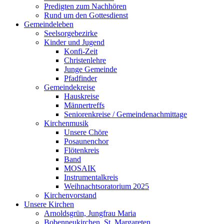
Predigten zum Nachhören
Rund um den Gottesdienst
Gemeindeleben
Seelsorgebezirke
Kinder und Jugend
Konfi-Zeit
Christenlehre
Junge Gemeinde
Pfadfinder
Gemeindekreise
Hauskreise
Männertreffs
Seniorenkreise / Gemeindenachmittage
Kirchenmusik
Unsere Chöre
Posaunenchor
Flötenkreis
Band
MOSAIK
Instrumentalkreis
Weihnachtsoratorium 2025
Kirchenvorstand
Unsere Kirchen
Arnoldsgrün, Jungfrau Maria
Bobenneukirchen, St. Margareten