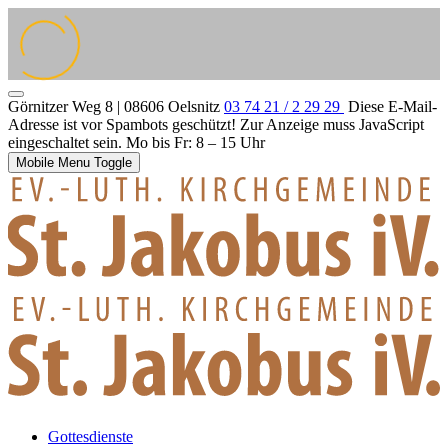
Görnitzer Weg 8 | 08606 Oelsnitz
03 74 21 / 2 29 29
Diese E-Mail-
Adresse ist vor Spambots geschützt! Zur Anzeige muss JavaScript
eingeschaltet sein.
Mo bis Fr: 8 – 15 Uhr
Mobile Menu Toggle
Gottesdienste