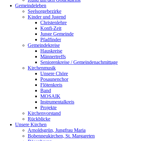
Gemeindeleben
Seelsorgebezirke
Kinder und Jugend
Christenlehre
Konfi-Zeit
Junge Gemeinde
Pfadfinder
Gemeindekreise
Hauskreise
Männertreffs
Seniorenkreise / Gemeindenachmittage
Kirchenmusik
Unsere Chöre
Posaunenchor
Flötenkreis
Band
MOSAIK
Instrumentalkreis
Projekte
Kirchenvorstand
Rückblicke
Unsere Kirchen
Arnoldsgrün, Jungfrau Maria
Bobenneukirchen, St. Margareten