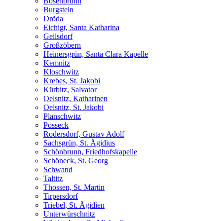
Bösenbrunn
Burgstein
Dröda
Eichigt, Santa Katharina
Geilsdorf
Großzöbern
Heinersgrün, Santa Clara Kapelle
Kemnitz
Kloschwitz
Krebes, St. Jakobi
Kürbitz, Salvator
Oelsnitz, Katharinen
Oelsnitz, St. Jakobi
Planschwitz
Posseck
Rodersdorf, Gustav Adolf
Sachsgrün, St. Ägidius
Schönbrunn, Friedhofskapelle
Schöneck, St. Georg
Schwand
Taltitz
Thossen, St. Martin
Tirpersdorf
Triebel, St. Ägidien
Unterwürschnitz