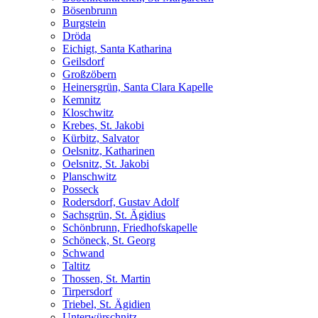
Bösenbrunn
Burgstein
Dröda
Eichigt, Santa Katharina
Geilsdorf
Großzöbern
Heinersgrün, Santa Clara Kapelle
Kemnitz
Kloschwitz
Krebes, St. Jakobi
Kürbitz, Salvator
Oelsnitz, Katharinen
Oelsnitz, St. Jakobi
Planschwitz
Posseck
Rodersdorf, Gustav Adolf
Sachsgrün, St. Ägidius
Schönbrunn, Friedhofskapelle
Schöneck, St. Georg
Schwand
Taltitz
Thossen, St. Martin
Tirpersdorf
Triebel, St. Ägidien
Unterwürschnitz