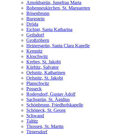
Arnoldsgrün, Jungfrau Maria
Bobenneukirchen, St. Margareten
Bösenbrunn
Burgstein
Dröda
Eichigt, Santa Katharina
Geilsdorf
Großzöbern
Heinersgrün, Santa Clara Kapelle
Kemnitz
Kloschwitz
Krebes, St. Jakobi
Kürbitz, Salvator
Oelsnitz, Katharinen
Oelsnitz, St. Jakobi
Planschwitz
Posseck
Rodersdorf, Gustav Adolf
Sachsgrün, St. Ägidius
Schönbrunn, Friedhofskapelle
Schöneck, St. Georg
Schwand
Taltitz
Thossen, St. Martin
Tirpersdorf