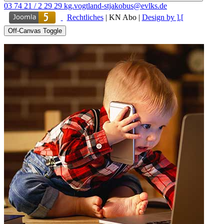
03 74 21 / 2 29 29
kg.vogtland-stjakobus@evlks.de
Rechtliches
|
KN Abo
|
Design by ].[
Off-Canvas Toggle