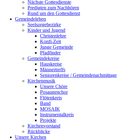
Nächste Gottesdienste
Predigten zum Nachhören
Rund um den Gottesdienst
Gemeindeleben
Seelsorgebezirke
Kinder und Jugend
Christenlehre
Konfi-Zeit
Junge Gemeinde
Pfadfinder
Gemeindekreise
Hauskreise
Männertreffs
Seniorenkreise / Gemeindenachmittage
Kirchenmusik
Unsere Chöre
Posaunenchor
Flötenkreis
Band
MOSAIK
Instrumentalkreis
Projekte
Kirchenvorstand
Rückblicke
Unsere Kirchen