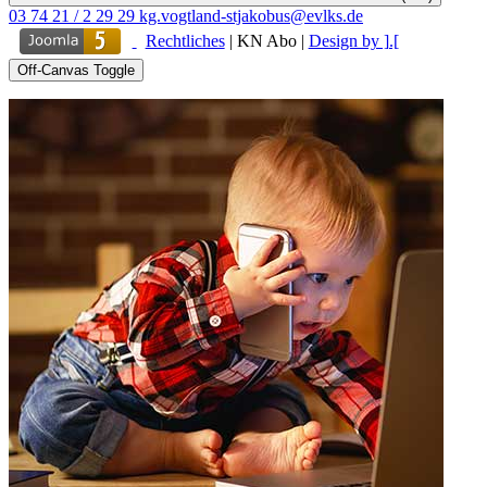
03 74 21 / 2 29 29
kg.vogtland-stjakobus@evlks.de
Rechtliches
|
KN Abo
|
Design by ].[
Off-Canvas Toggle