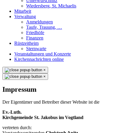
Unterwürschnitz
Wiedersberg, St. Michaelis
Mitarbeit
Verwaltung
Anmeldungen
Taufe, Trauung, …
Friedhöfe
Finanzen
Rüstzeitheim
Sternwarte
Veranstaltungen und Konzerte
Kirchennachrichten online
×
×
Impressum
Der Eigentümer und Betreiber dieser Website ist die
Ev.-Luth.
Kirchgemeinde St. Jakobus im Vogtland
vertreten durch:
Vorstandsvorsitzenden
Christoph Apitz