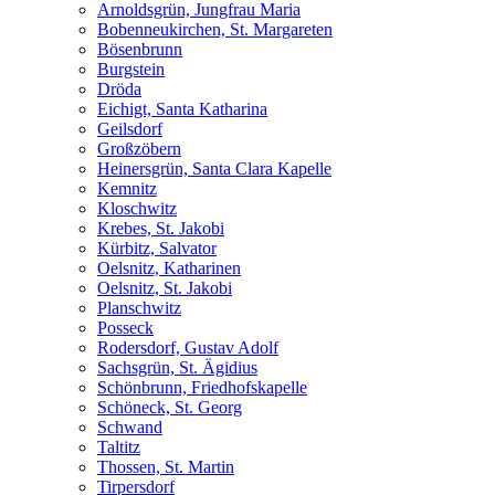
Arnoldsgrün, Jungfrau Maria
Bobenneukirchen, St. Margareten
Bösenbrunn
Burgstein
Dröda
Eichigt, Santa Katharina
Geilsdorf
Großzöbern
Heinersgrün, Santa Clara Kapelle
Kemnitz
Kloschwitz
Krebes, St. Jakobi
Kürbitz, Salvator
Oelsnitz, Katharinen
Oelsnitz, St. Jakobi
Planschwitz
Posseck
Rodersdorf, Gustav Adolf
Sachsgrün, St. Ägidius
Schönbrunn, Friedhofskapelle
Schöneck, St. Georg
Schwand
Taltitz
Thossen, St. Martin
Tirpersdorf