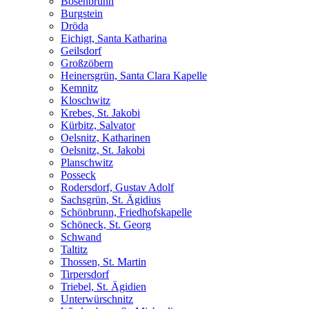
Bösenbrunn
Burgstein
Dröda
Eichigt, Santa Katharina
Geilsdorf
Großzöbern
Heinersgrün, Santa Clara Kapelle
Kemnitz
Kloschwitz
Krebes, St. Jakobi
Kürbitz, Salvator
Oelsnitz, Katharinen
Oelsnitz, St. Jakobi
Planschwitz
Posseck
Rodersdorf, Gustav Adolf
Sachsgrün, St. Ägidius
Schönbrunn, Friedhofskapelle
Schöneck, St. Georg
Schwand
Taltitz
Thossen, St. Martin
Tirpersdorf
Triebel, St. Ägidien
Unterwürschnitz