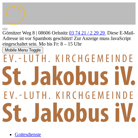
Görnitzer Weg 8 | 08606 Oelsnitz
03 74 21 / 2 29 29
Diese E-Mail-
Adresse ist vor Spambots geschützt! Zur Anzeige muss JavaScript
eingeschaltet sein.
Mo bis Fr: 8 – 15 Uhr
Mobile Menu Toggle
Gottesdienste