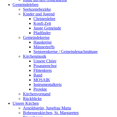
Gemeindeleben
Seelsorgebezirke
Kinder und Jugend
Christenlehre
Konfi-Zeit
Junge Gemeinde
Pfadfinder
Gemeindekreise
Hauskreise
Männertreffs
Seniorenkreise / Gemeindenachmittage
Kirchenmusik
Unsere Chöre
Posaunenchor
Flötenkreis
Band
MOSAIK
Instrumentalkreis
Projekte
Kirchenvorstand
Rückblicke
Unsere Kirchen
Arnoldsgrün, Jungfrau Maria
Bobenneukirchen, St. Margareten