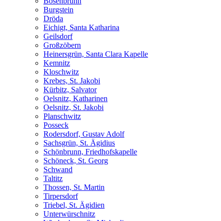
Bösenbrunn
Burgstein
Dröda
Eichigt, Santa Katharina
Geilsdorf
Großzöbern
Heinersgrün, Santa Clara Kapelle
Kemnitz
Kloschwitz
Krebes, St. Jakobi
Kürbitz, Salvator
Oelsnitz, Katharinen
Oelsnitz, St. Jakobi
Planschwitz
Posseck
Rodersdorf, Gustav Adolf
Sachsgrün, St. Ägidius
Schönbrunn, Friedhofskapelle
Schöneck, St. Georg
Schwand
Taltitz
Thossen, St. Martin
Tirpersdorf
Triebel, St. Ägidien
Unterwürschnitz