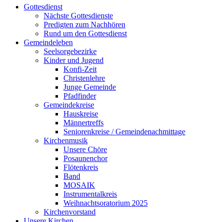
Gottesdienst
Nächste Gottesdienste
Predigten zum Nachhören
Rund um den Gottesdienst
Gemeindeleben
Seelsorgebezirke
Kinder und Jugend
Konfi-Zeit
Christenlehre
Junge Gemeinde
Pfadfinder
Gemeindekreise
Hauskreise
Männertreffs
Seniorenkreise / Gemeindenachmittage
Kirchenmusik
Unsere Chöre
Posaunenchor
Flötenkreis
Band
MOSAIK
Instrumentalkreis
Weihnachtsoratorium 2025
Kirchenvorstand
Unsere Kirchen