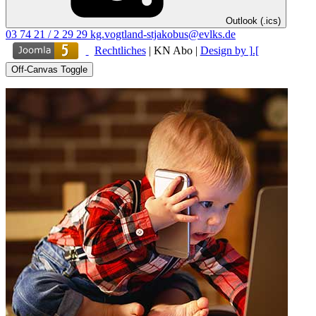
Outlook (.ics)
03 74 21 / 2 29 29
kg.vogtland-stjakobus@evlks.de
Rechtliches
|
KN Abo
|
Design by ].[
Off-Canvas Toggle