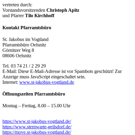
vertreten durch:
Vorstandsvorsitzenden
Christoph Apitz
und Pfarrer
Tilo Kirchhoff
Kontakt Pfarramtsbüro
St. Jakobus im Vogtland
Pfarramtsbüro Oelsnitz
Görnitzer Weg 8
08606 Oelsnitz
Tel. 03 74 21 / 2 29 29
E-Mail:
Diese E-Mail-Adresse ist vor Spambots geschützt! Zur
Anzeige muss JavaScript eingeschaltet sein.
Internet:
www.st-jakobus-vogtland.de
Öffnungszeiten Pfarramtsbüro
Montag – Freitag, 8.00 – 15.00 Uhr
https://www.st-jakobus-vogtland.de/
https://www.sternwarte-geilsdorf.de/
https://move.st-jakobus-vogtland.de/