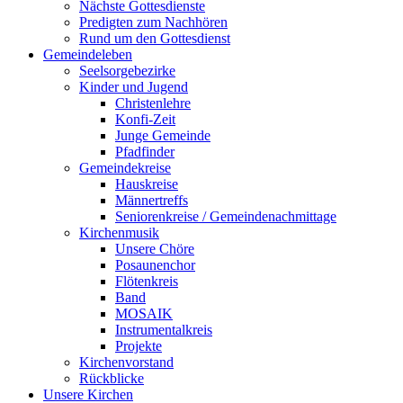
Nächste Gottesdienste
Predigten zum Nachhören
Rund um den Gottesdienst
Gemeindeleben
Seelsorgebezirke
Kinder und Jugend
Christenlehre
Konfi-Zeit
Junge Gemeinde
Pfadfinder
Gemeindekreise
Hauskreise
Männertreffs
Seniorenkreise / Gemeindenachmittage
Kirchenmusik
Unsere Chöre
Posaunenchor
Flötenkreis
Band
MOSAIK
Instrumentalkreis
Projekte
Kirchenvorstand
Rückblicke
Unsere Kirchen