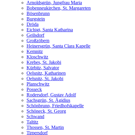
Arnoldsgrün, Jungfrau Maria
Bobenneukirchen, St. Margareten
Bösenbrunn
Burgstein
Dröda
Eichigt, Santa Katharina
Geilsdorf
Großzöbern
Heinersgrün, Santa Clara Kapelle
Kemnitz
Kloschwitz
Krebes, St. Jakobi
Kürbitz, Salvator
Oelsnitz, Katharinen
Oelsnitz, St. Jakobi
Planschwitz
Posseck
Rodersdorf, Gustav Adolf
Sachsgrün, St. Ägidius
Schönbrunn, Friedhofskapelle
Schöneck, St. Georg
Schwand
Taltitz
Thossen, St. Martin
Tirpersdorf