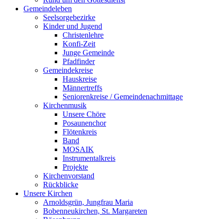
Gemeindeleben
Seelsorgebezirke
Kinder und Jugend
Christenlehre
Konfi-Zeit
Junge Gemeinde
Pfadfinder
Gemeindekreise
Hauskreise
Männertreffs
Seniorenkreise / Gemeindenachmittage
Kirchenmusik
Unsere Chöre
Posaunenchor
Flötenkreis
Band
MOSAIK
Instrumentalkreis
Projekte
Kirchenvorstand
Rückblicke
Unsere Kirchen
Arnoldsgrün, Jungfrau Maria
Bobenneukirchen, St. Margareten