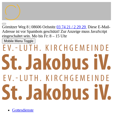
Görnitzer Weg 8 | 08606 Oelsnitz
03 74 21 / 2 29 29
Diese E-Mail-
Adresse ist vor Spambots geschützt! Zur Anzeige muss JavaScript
eingeschaltet sein.
Mo bis Fr: 8 – 15 Uhr
Mobile Menu Toggle
Gottesdienste