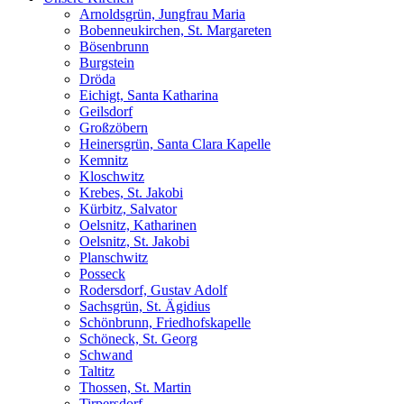
Arnoldsgrün, Jungfrau Maria
Bobenneukirchen, St. Margareten
Bösenbrunn
Burgstein
Dröda
Eichigt, Santa Katharina
Geilsdorf
Großzöbern
Heinersgrün, Santa Clara Kapelle
Kemnitz
Kloschwitz
Krebes, St. Jakobi
Kürbitz, Salvator
Oelsnitz, Katharinen
Oelsnitz, St. Jakobi
Planschwitz
Posseck
Rodersdorf, Gustav Adolf
Sachsgrün, St. Ägidius
Schönbrunn, Friedhofskapelle
Schöneck, St. Georg
Schwand
Taltitz
Thossen, St. Martin
Tirpersdorf