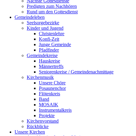
Nächste Gottesdienste
Predigten zum Nachhören
Rund um den Gottesdienst
Gemeindeleben
Seelsorgebezirke
Kinder und Jugend
Christenlehre
Konfi-Zeit
Junge Gemeinde
Pfadfinder
Gemeindekreise
Hauskreise
Männertreffs
Seniorenkreise / Gemeindenachmittage
Kirchenmusik
Unsere Chöre
Posaunenchor
Flötenkreis
Band
MOSAIK
Instrumentalkreis
Projekte
Kirchenvorstand
Rückblicke
Unsere Kirchen