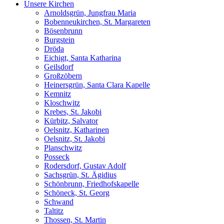
Unsere Kirchen
Arnoldsgrün, Jungfrau Maria
Bobenneukirchen, St. Margareten
Bösenbrunn
Burgstein
Dröda
Eichigt, Santa Katharina
Geilsdorf
Großzöbern
Heinersgrün, Santa Clara Kapelle
Kemnitz
Kloschwitz
Krebes, St. Jakobi
Kürbitz, Salvator
Oelsnitz, Katharinen
Oelsnitz, St. Jakobi
Planschwitz
Posseck
Rodersdorf, Gustav Adolf
Sachsgrün, St. Ägidius
Schönbrunn, Friedhofskapelle
Schöneck, St. Georg
Schwand
Taltitz
Thossen, St. Martin