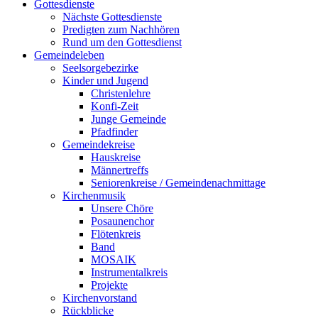
Gottesdienste
Nächste Gottesdienste
Predigten zum Nachhören
Rund um den Gottesdienst
Gemeindeleben
Seelsorgebezirke
Kinder und Jugend
Christenlehre
Konfi-Zeit
Junge Gemeinde
Pfadfinder
Gemeindekreise
Hauskreise
Männertreffs
Seniorenkreise / Gemeindenachmittage
Kirchenmusik
Unsere Chöre
Posaunenchor
Flötenkreis
Band
MOSAIK
Instrumentalkreis
Projekte
Kirchenvorstand
Rückblicke