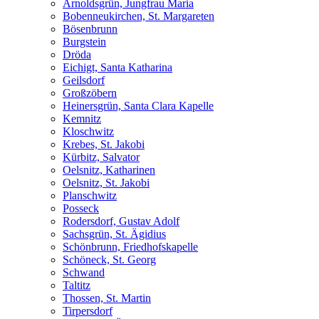
Arnoldsgrün, Jungfrau Maria
Bobenneukirchen, St. Margareten
Bösenbrunn
Burgstein
Dröda
Eichigt, Santa Katharina
Geilsdorf
Großzöbern
Heinersgrün, Santa Clara Kapelle
Kemnitz
Kloschwitz
Krebes, St. Jakobi
Kürbitz, Salvator
Oelsnitz, Katharinen
Oelsnitz, St. Jakobi
Planschwitz
Posseck
Rodersdorf, Gustav Adolf
Sachsgrün, St. Ägidius
Schönbrunn, Friedhofskapelle
Schöneck, St. Georg
Schwand
Taltitz
Thossen, St. Martin
Tirpersdorf