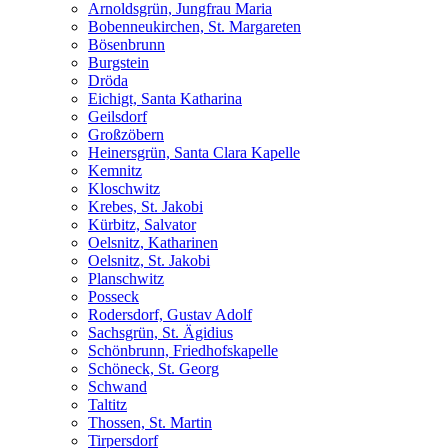
Arnoldsgrün, Jungfrau Maria
Bobenneukirchen, St. Margareten
Bösenbrunn
Burgstein
Dröda
Eichigt, Santa Katharina
Geilsdorf
Großzöbern
Heinersgrün, Santa Clara Kapelle
Kemnitz
Kloschwitz
Krebes, St. Jakobi
Kürbitz, Salvator
Oelsnitz, Katharinen
Oelsnitz, St. Jakobi
Planschwitz
Posseck
Rodersdorf, Gustav Adolf
Sachsgrün, St. Ägidius
Schönbrunn, Friedhofskapelle
Schöneck, St. Georg
Schwand
Taltitz
Thossen, St. Martin
Tirpersdorf