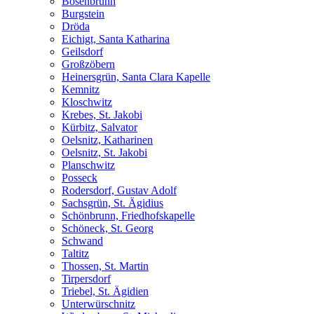
Bösenbrunn
Burgstein
Dröda
Eichigt, Santa Katharina
Geilsdorf
Großzöbern
Heinersgrün, Santa Clara Kapelle
Kemnitz
Kloschwitz
Krebes, St. Jakobi
Kürbitz, Salvator
Oelsnitz, Katharinen
Oelsnitz, St. Jakobi
Planschwitz
Posseck
Rodersdorf, Gustav Adolf
Sachsgrün, St. Ägidius
Schönbrunn, Friedhofskapelle
Schöneck, St. Georg
Schwand
Taltitz
Thossen, St. Martin
Tirpersdorf
Triebel, St. Ägidien
Unterwürschnitz