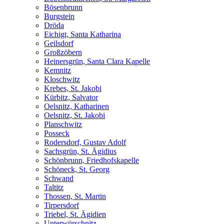
Bösenbrunn
Burgstein
Dröda
Eichigt, Santa Katharina
Geilsdorf
Großzöbern
Heinersgrün, Santa Clara Kapelle
Kemnitz
Kloschwitz
Krebes, St. Jakobi
Kürbitz, Salvator
Oelsnitz, Katharinen
Oelsnitz, St. Jakobi
Planschwitz
Posseck
Rodersdorf, Gustav Adolf
Sachsgrün, St. Ägidius
Schönbrunn, Friedhofskapelle
Schöneck, St. Georg
Schwand
Taltitz
Thossen, St. Martin
Tirpersdorf
Triebel, St. Ägidien
Unterwürschnitz