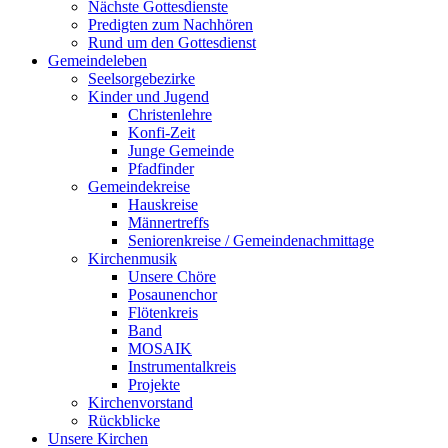
Nächste Gottesdienste
Predigten zum Nachhören
Rund um den Gottesdienst
Gemeindeleben
Seelsorgebezirke
Kinder und Jugend
Christenlehre
Konfi-Zeit
Junge Gemeinde
Pfadfinder
Gemeindekreise
Hauskreise
Männertreffs
Seniorenkreise / Gemeindenachmittage
Kirchenmusik
Unsere Chöre
Posaunenchor
Flötenkreis
Band
MOSAIK
Instrumentalkreis
Projekte
Kirchenvorstand
Rückblicke
Unsere Kirchen