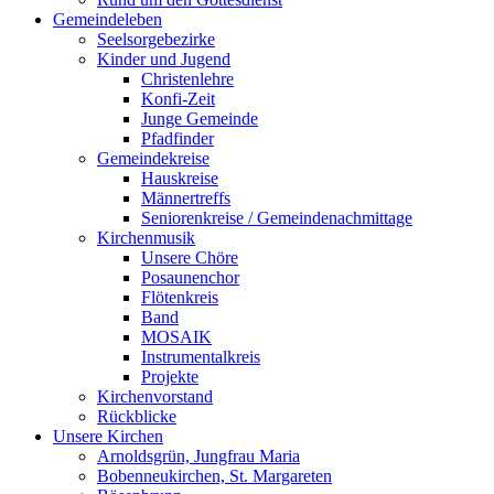
Gemeindeleben
Seelsorgebezirke
Kinder und Jugend
Christenlehre
Konfi-Zeit
Junge Gemeinde
Pfadfinder
Gemeindekreise
Hauskreise
Männertreffs
Seniorenkreise / Gemeindenachmittage
Kirchenmusik
Unsere Chöre
Posaunenchor
Flötenkreis
Band
MOSAIK
Instrumentalkreis
Projekte
Kirchenvorstand
Rückblicke
Unsere Kirchen
Arnoldsgrün, Jungfrau Maria
Bobenneukirchen, St. Margareten