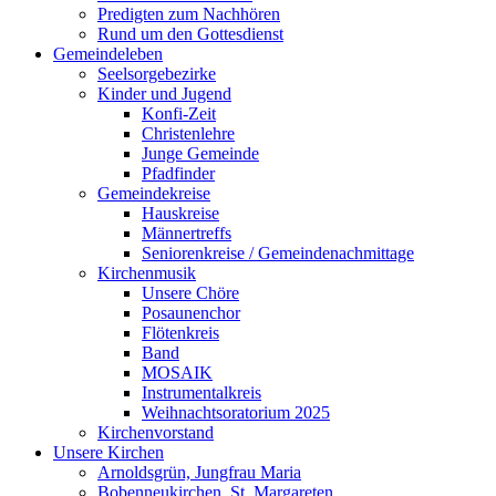
Predigten zum Nachhören
Rund um den Gottesdienst
Gemeindeleben
Seelsorgebezirke
Kinder und Jugend
Konfi-Zeit
Christenlehre
Junge Gemeinde
Pfadfinder
Gemeindekreise
Hauskreise
Männertreffs
Seniorenkreise / Gemeindenachmittage
Kirchenmusik
Unsere Chöre
Posaunenchor
Flötenkreis
Band
MOSAIK
Instrumentalkreis
Weihnachtsoratorium 2025
Kirchenvorstand
Unsere Kirchen
Arnoldsgrün, Jungfrau Maria
Bobenneukirchen, St. Margareten