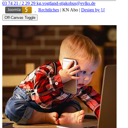
03 74 21 / 2 29 29
kg.vogtland-stjakobus@evlks.de
Rechtliches
|
KN Abo
|
Design by ].[
Off-Canvas Toggle