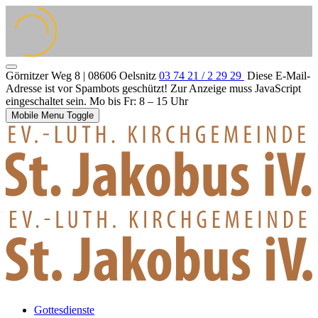
Görnitzer Weg 8 | 08606 Oelsnitz
03 74 21 / 2 29 29
Diese E-Mail-
Adresse ist vor Spambots geschützt! Zur Anzeige muss JavaScript
eingeschaltet sein.
Mo bis Fr: 8 – 15 Uhr
Mobile Menu Toggle
Gottesdienste