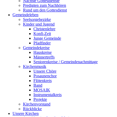
Nächste Gottesdienste
Predigten zum Nachhören
Rund um den Gottesdienst
Gemeindeleben
Seelsorgebezirke
Kinder und Jugend
Christenlehre
Konfi-Zeit
Junge Gemeinde
Pfadfinder
Gemeindekreise
Hauskreise
Männertreffs
Seniorenkreise / Gemeindenachmittage
Kirchenmusik
Unsere Chöre
Posaunenchor
Flötenkreis
Band
MOSAIK
Instrumentalkreis
Projekte
Kirchenvorstand
Rückblicke
Unsere Kirchen