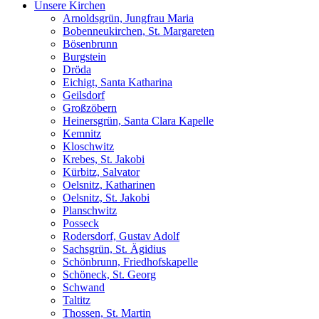
Unsere Kirchen
Arnoldsgrün, Jungfrau Maria
Bobenneukirchen, St. Margareten
Bösenbrunn
Burgstein
Dröda
Eichigt, Santa Katharina
Geilsdorf
Großzöbern
Heinersgrün, Santa Clara Kapelle
Kemnitz
Kloschwitz
Krebes, St. Jakobi
Kürbitz, Salvator
Oelsnitz, Katharinen
Oelsnitz, St. Jakobi
Planschwitz
Posseck
Rodersdorf, Gustav Adolf
Sachsgrün, St. Ägidius
Schönbrunn, Friedhofskapelle
Schöneck, St. Georg
Schwand
Taltitz
Thossen, St. Martin