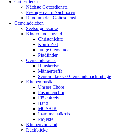
Gottesdienste
Nächste Gottesdienste
Predigten zum Nachhören
Rund um den Gottesdienst
Gemeindeleben
Seelsorgebezirke
Kinder und Jugend
Christenlehre
Konfi-Zeit
Junge Gemeinde
Pfadfinder
Gemeindekreise
Hauskreise
Männertreffs
Seniorenkreise / Gemeindenachmittage
Kirchenmusik
Unsere Chöre
Posaunenchor
Flötenkreis
Band
MOSAIK
Instrumentalkreis
Projekte
Kirchenvorstand
Rückblicke