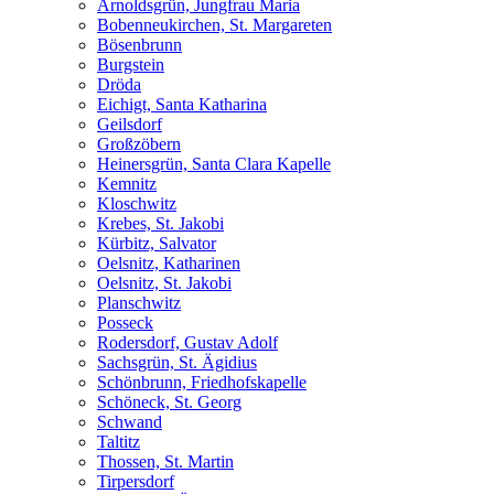
Arnoldsgrün, Jungfrau Maria
Bobenneukirchen, St. Margareten
Bösenbrunn
Burgstein
Dröda
Eichigt, Santa Katharina
Geilsdorf
Großzöbern
Heinersgrün, Santa Clara Kapelle
Kemnitz
Kloschwitz
Krebes, St. Jakobi
Kürbitz, Salvator
Oelsnitz, Katharinen
Oelsnitz, St. Jakobi
Planschwitz
Posseck
Rodersdorf, Gustav Adolf
Sachsgrün, St. Ägidius
Schönbrunn, Friedhofskapelle
Schöneck, St. Georg
Schwand
Taltitz
Thossen, St. Martin
Tirpersdorf