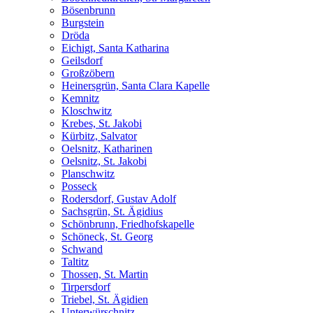
Bösenbrunn
Burgstein
Dröda
Eichigt, Santa Katharina
Geilsdorf
Großzöbern
Heinersgrün, Santa Clara Kapelle
Kemnitz
Kloschwitz
Krebes, St. Jakobi
Kürbitz, Salvator
Oelsnitz, Katharinen
Oelsnitz, St. Jakobi
Planschwitz
Posseck
Rodersdorf, Gustav Adolf
Sachsgrün, St. Ägidius
Schönbrunn, Friedhofskapelle
Schöneck, St. Georg
Schwand
Taltitz
Thossen, St. Martin
Tirpersdorf
Triebel, St. Ägidien
Unterwürschnitz