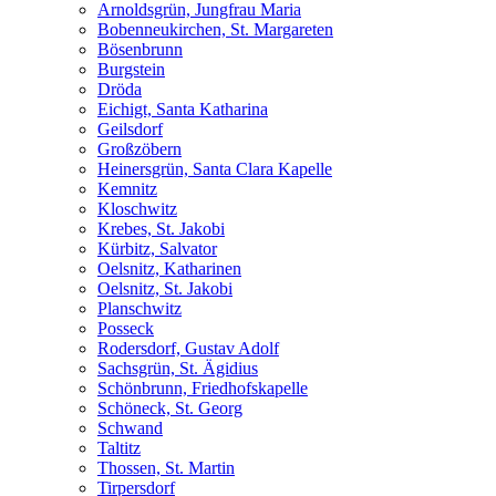
Arnoldsgrün, Jungfrau Maria
Bobenneukirchen, St. Margareten
Bösenbrunn
Burgstein
Dröda
Eichigt, Santa Katharina
Geilsdorf
Großzöbern
Heinersgrün, Santa Clara Kapelle
Kemnitz
Kloschwitz
Krebes, St. Jakobi
Kürbitz, Salvator
Oelsnitz, Katharinen
Oelsnitz, St. Jakobi
Planschwitz
Posseck
Rodersdorf, Gustav Adolf
Sachsgrün, St. Ägidius
Schönbrunn, Friedhofskapelle
Schöneck, St. Georg
Schwand
Taltitz
Thossen, St. Martin
Tirpersdorf