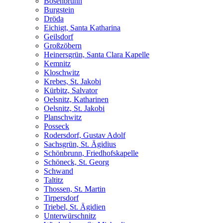
Bösenbrunn
Burgstein
Dröda
Eichigt, Santa Katharina
Geilsdorf
Großzöbern
Heinersgrün, Santa Clara Kapelle
Kemnitz
Kloschwitz
Krebes, St. Jakobi
Kürbitz, Salvator
Oelsnitz, Katharinen
Oelsnitz, St. Jakobi
Planschwitz
Posseck
Rodersdorf, Gustav Adolf
Sachsgrün, St. Ägidius
Schönbrunn, Friedhofskapelle
Schöneck, St. Georg
Schwand
Taltitz
Thossen, St. Martin
Tirpersdorf
Triebel, St. Ägidien
Unterwürschnitz