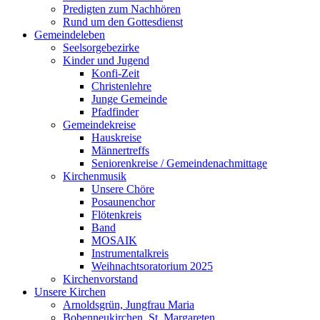
Predigten zum Nachhören
Rund um den Gottesdienst
Gemeindeleben
Seelsorgebezirke
Kinder und Jugend
Konfi-Zeit
Christenlehre
Junge Gemeinde
Pfadfinder
Gemeindekreise
Hauskreise
Männertreffs
Seniorenkreise / Gemeindenachmittage
Kirchenmusik
Unsere Chöre
Posaunenchor
Flötenkreis
Band
MOSAIK
Instrumentalkreis
Weihnachtsoratorium 2025
Kirchenvorstand
Unsere Kirchen
Arnoldsgrün, Jungfrau Maria
Bobenneukirchen, St. Margareten