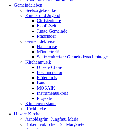
Gemeindeleben
Seelsorgebezirke
Kinder und Jugend
Christenlehre
Konfi-Zeit
Junge Gemeinde
Pfadfinder
Gemeindekreise
Hauskreise
Männertreffs
Seniorenkreise / Gemeindenachmittage
Kirchenmusik
Unsere Chöre
Posaunenchor
Flötenkreis
Band
MOSAIK
Instrumentalkreis
Projekte
Kirchenvorstand
Rückblicke
Unsere Kirchen
Arnoldsgrün, Jungfrau Maria
Bobenneukirchen, St. Margareten