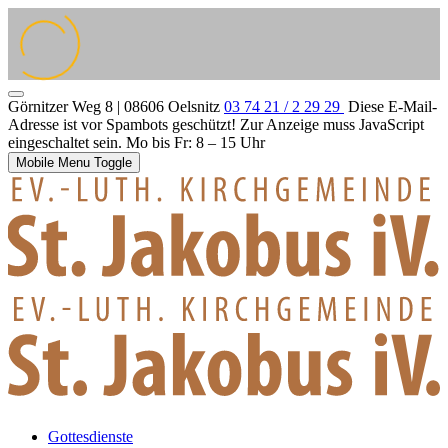
Görnitzer Weg 8 | 08606 Oelsnitz
03 74 21 / 2 29 29
Diese E-Mail-
Adresse ist vor Spambots geschützt! Zur Anzeige muss JavaScript
eingeschaltet sein.
Mo bis Fr: 8 – 15 Uhr
Mobile Menu Toggle
Gottesdienste