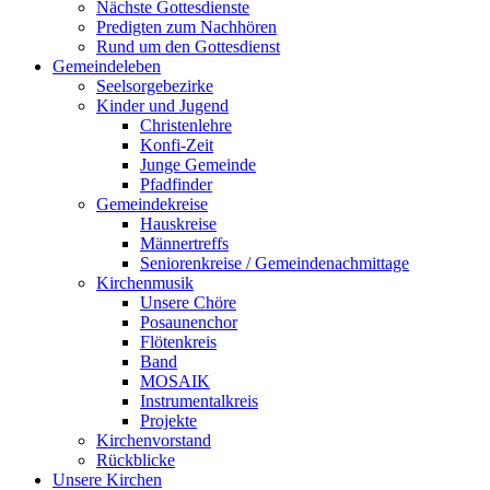
Nächste Gottesdienste
Predigten zum Nachhören
Rund um den Gottesdienst
Gemeindeleben
Seelsorgebezirke
Kinder und Jugend
Christenlehre
Konfi-Zeit
Junge Gemeinde
Pfadfinder
Gemeindekreise
Hauskreise
Männertreffs
Seniorenkreise / Gemeindenachmittage
Kirchenmusik
Unsere Chöre
Posaunenchor
Flötenkreis
Band
MOSAIK
Instrumentalkreis
Projekte
Kirchenvorstand
Rückblicke
Unsere Kirchen