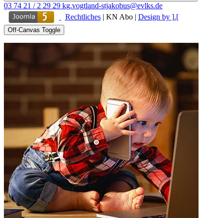
03 74 21 / 2 29 29
kg.vogtland-stjakobus@evlks.de
Rechtliches
|
KN Abo
|
Design by ].[
Off-Canvas Toggle