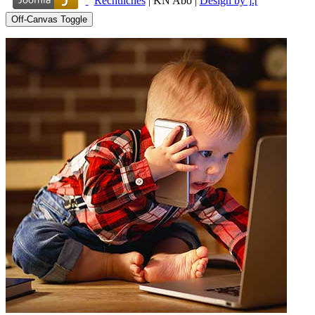
Rechtliches
|
KN Abo
|
Design by ].[
Off-Canvas Toggle