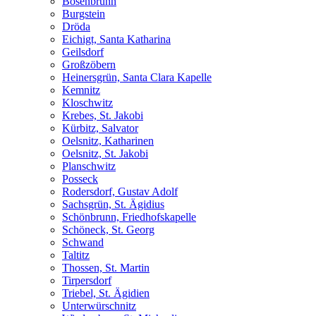
Bösenbrunn
Burgstein
Dröda
Eichigt, Santa Katharina
Geilsdorf
Großzöbern
Heinersgrün, Santa Clara Kapelle
Kemnitz
Kloschwitz
Krebes, St. Jakobi
Kürbitz, Salvator
Oelsnitz, Katharinen
Oelsnitz, St. Jakobi
Planschwitz
Posseck
Rodersdorf, Gustav Adolf
Sachsgrün, St. Ägidius
Schönbrunn, Friedhofskapelle
Schöneck, St. Georg
Schwand
Taltitz
Thossen, St. Martin
Tirpersdorf
Triebel, St. Ägidien
Unterwürschnitz