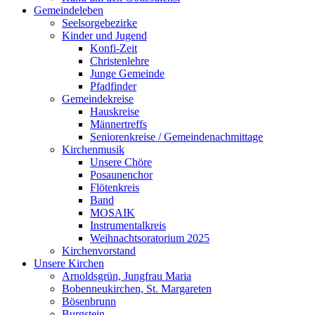
Gemeindeleben
Seelsorgebezirke
Kinder und Jugend
Konfi-Zeit
Christenlehre
Junge Gemeinde
Pfadfinder
Gemeindekreise
Hauskreise
Männertreffs
Seniorenkreise / Gemeindenachmittage
Kirchenmusik
Unsere Chöre
Posaunenchor
Flötenkreis
Band
MOSAIK
Instrumentalkreis
Weihnachtsoratorium 2025
Kirchenvorstand
Unsere Kirchen
Arnoldsgrün, Jungfrau Maria
Bobenneukirchen, St. Margareten
Bösenbrunn
Burgstein