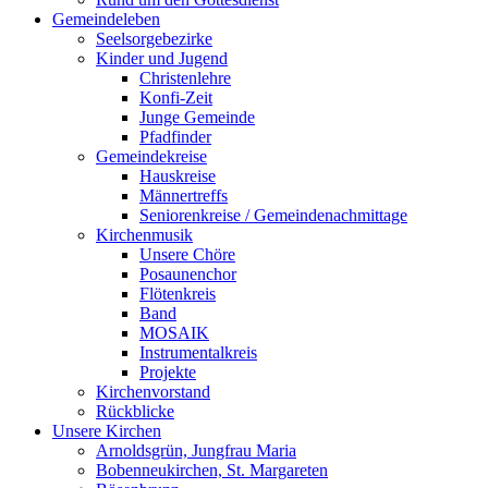
Gemeindeleben
Seelsorgebezirke
Kinder und Jugend
Christenlehre
Konfi-Zeit
Junge Gemeinde
Pfadfinder
Gemeindekreise
Hauskreise
Männertreffs
Seniorenkreise / Gemeindenachmittage
Kirchenmusik
Unsere Chöre
Posaunenchor
Flötenkreis
Band
MOSAIK
Instrumentalkreis
Projekte
Kirchenvorstand
Rückblicke
Unsere Kirchen
Arnoldsgrün, Jungfrau Maria
Bobenneukirchen, St. Margareten