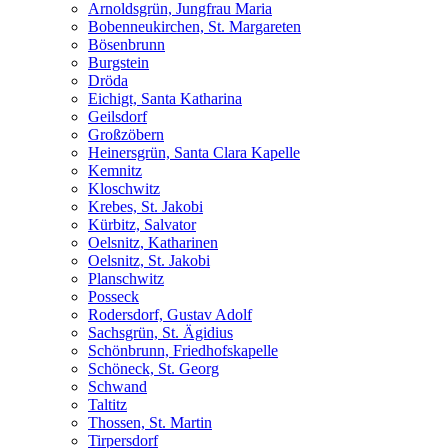
Arnoldsgrün, Jungfrau Maria
Bobenneukirchen, St. Margareten
Bösenbrunn
Burgstein
Dröda
Eichigt, Santa Katharina
Geilsdorf
Großzöbern
Heinersgrün, Santa Clara Kapelle
Kemnitz
Kloschwitz
Krebes, St. Jakobi
Kürbitz, Salvator
Oelsnitz, Katharinen
Oelsnitz, St. Jakobi
Planschwitz
Posseck
Rodersdorf, Gustav Adolf
Sachsgrün, St. Ägidius
Schönbrunn, Friedhofskapelle
Schöneck, St. Georg
Schwand
Taltitz
Thossen, St. Martin
Tirpersdorf