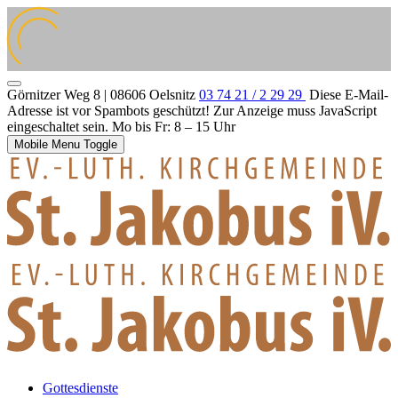
Görnitzer Weg 8 | 08606 Oelsnitz
03 74 21 / 2 29 29
Diese E-Mail-
Adresse ist vor Spambots geschützt! Zur Anzeige muss JavaScript
eingeschaltet sein.
Mo bis Fr: 8 – 15 Uhr
Mobile Menu Toggle
Gottesdienste