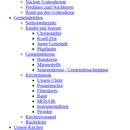
Nächste Gottesdienste
Predigten zum Nachhören
Rund um den Gottesdienst
Gemeindeleben
Seelsorgebezirke
Kinder und Jugend
Christenlehre
Konfi-Zeit
Junge Gemeinde
Pfadfinder
Gemeindekreise
Hauskreise
Männertreffs
Seniorenkreise / Gemeindenachmittage
Kirchenmusik
Unsere Chöre
Posaunenchor
Flötenkreis
Band
MOSAIK
Instrumentalkreis
Projekte
Kirchenvorstand
Rückblicke
Unsere Kirchen