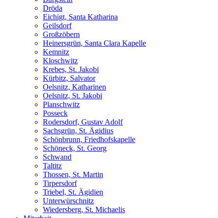
Dröda
Eichigt, Santa Katharina
Geilsdorf
Großzöbern
Heinersgrün, Santa Clara Kapelle
Kemnitz
Kloschwitz
Krebes, St. Jakobi
Kürbitz, Salvator
Oelsnitz, Katharinen
Oelsnitz, St. Jakobi
Planschwitz
Posseck
Rodersdorf, Gustav Adolf
Sachsgrün, St. Ägidius
Schönbrunn, Friedhofskapelle
Schöneck, St. Georg
Schwand
Taltitz
Thossen, St. Martin
Tirpersdorf
Triebel, St. Ägidien
Unterwürschnitz
Wiedersberg, St. Michaelis