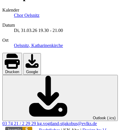
Kalender
Chor Oelsnitz
Datum
Di, 31.03.26
19.30
-
21.00
Ort
Oelsnitz, Katharinenkirche
Drucken
Google
Outlook (.ics)
03 74 21 / 2 29 29
kg.vogtland-stjakobus@evlks.de