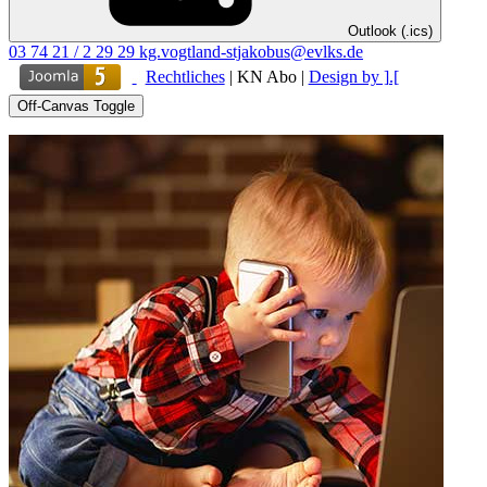
Outlook (.ics)
03 74 21 / 2 29 29
kg.vogtland-stjakobus@evlks.de
Rechtliches
|
KN Abo
|
Design by ].[
Off-Canvas Toggle