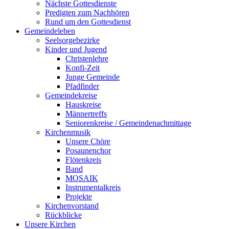
Nächste Gottesdienste
Predigten zum Nachhören
Rund um den Gottesdienst
Gemeindeleben
Seelsorgebezirke
Kinder und Jugend
Christenlehre
Konfi-Zeit
Junge Gemeinde
Pfadfinder
Gemeindekreise
Hauskreise
Männertreffs
Seniorenkreise / Gemeindenachmittage
Kirchenmusik
Unsere Chöre
Posaunenchor
Flötenkreis
Band
MOSAIK
Instrumentalkreis
Projekte
Kirchenvorstand
Rückblicke
Unsere Kirchen