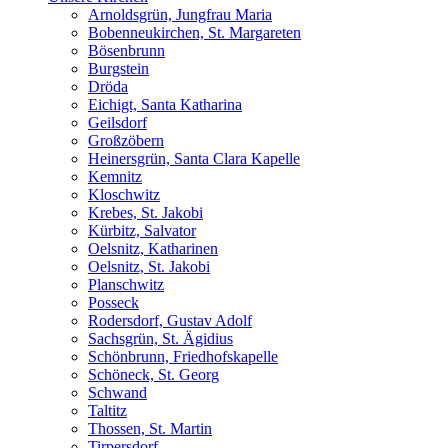
Arnoldsgrün, Jungfrau Maria
Bobenneukirchen, St. Margareten
Bösenbrunn
Burgstein
Dröda
Eichigt, Santa Katharina
Geilsdorf
Großzöbern
Heinersgrün, Santa Clara Kapelle
Kemnitz
Kloschwitz
Krebes, St. Jakobi
Kürbitz, Salvator
Oelsnitz, Katharinen
Oelsnitz, St. Jakobi
Planschwitz
Posseck
Rodersdorf, Gustav Adolf
Sachsgrün, St. Ägidius
Schönbrunn, Friedhofskapelle
Schöneck, St. Georg
Schwand
Taltitz
Thossen, St. Martin
Tirpersdorf