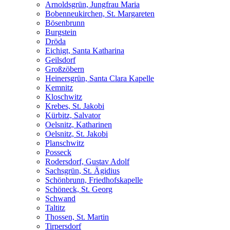
Arnoldsgrün, Jungfrau Maria
Bobenneukirchen, St. Margareten
Bösenbrunn
Burgstein
Dröda
Eichigt, Santa Katharina
Geilsdorf
Großzöbern
Heinersgrün, Santa Clara Kapelle
Kemnitz
Kloschwitz
Krebes, St. Jakobi
Kürbitz, Salvator
Oelsnitz, Katharinen
Oelsnitz, St. Jakobi
Planschwitz
Posseck
Rodersdorf, Gustav Adolf
Sachsgrün, St. Ägidius
Schönbrunn, Friedhofskapelle
Schöneck, St. Georg
Schwand
Taltitz
Thossen, St. Martin
Tirpersdorf