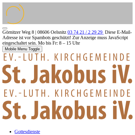
Görnitzer Weg 8 | 08606 Oelsnitz
03 74 21 / 2 29 29
Diese E-Mail-
Adresse ist vor Spambots geschützt! Zur Anzeige muss JavaScript
eingeschaltet sein.
Mo bis Fr: 8 – 15 Uhr
Mobile Menu Toggle
Gottesdienste