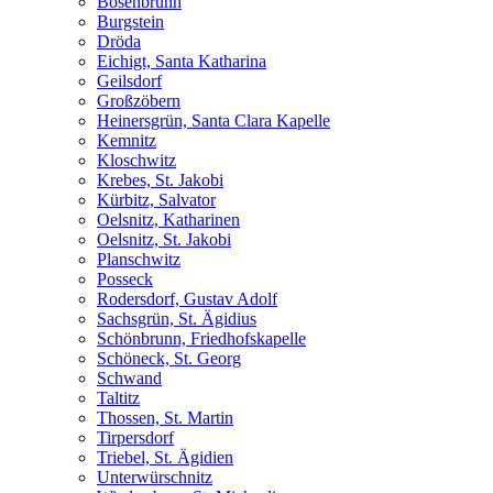
Bösenbrunn
Burgstein
Dröda
Eichigt, Santa Katharina
Geilsdorf
Großzöbern
Heinersgrün, Santa Clara Kapelle
Kemnitz
Kloschwitz
Krebes, St. Jakobi
Kürbitz, Salvator
Oelsnitz, Katharinen
Oelsnitz, St. Jakobi
Planschwitz
Posseck
Rodersdorf, Gustav Adolf
Sachsgrün, St. Ägidius
Schönbrunn, Friedhofskapelle
Schöneck, St. Georg
Schwand
Taltitz
Thossen, St. Martin
Tirpersdorf
Triebel, St. Ägidien
Unterwürschnitz