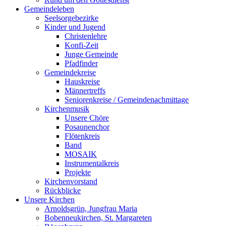
Gemeindeleben
Seelsorgebezirke
Kinder und Jugend
Christenlehre
Konfi-Zeit
Junge Gemeinde
Pfadfinder
Gemeindekreise
Hauskreise
Männertreffs
Seniorenkreise / Gemeindenachmittage
Kirchenmusik
Unsere Chöre
Posaunenchor
Flötenkreis
Band
MOSAIK
Instrumentalkreis
Projekte
Kirchenvorstand
Rückblicke
Unsere Kirchen
Arnoldsgrün, Jungfrau Maria
Bobenneukirchen, St. Margareten