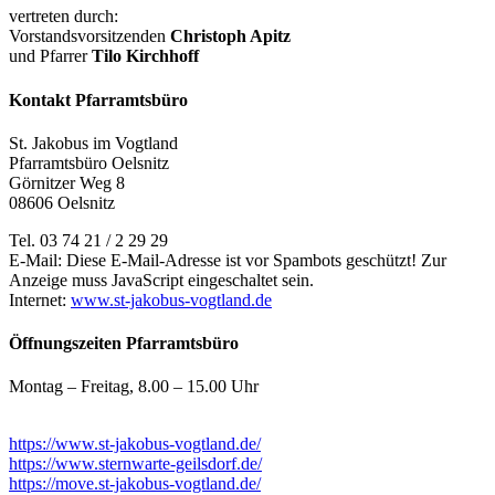
vertreten durch:
Vorstandsvorsitzenden
Christoph Apitz
und Pfarrer
Tilo Kirchhoff
Kontakt Pfarramtsbüro
St. Jakobus im Vogtland
Pfarramtsbüro Oelsnitz
Görnitzer Weg 8
08606 Oelsnitz
Tel. 03 74 21 / 2 29 29
E-Mail:
Diese E-Mail-Adresse ist vor Spambots geschützt! Zur
Anzeige muss JavaScript eingeschaltet sein.
Internet:
www.st-jakobus-vogtland.de
Öffnungszeiten Pfarramtsbüro
Montag – Freitag, 8.00 – 15.00 Uhr
https://www.st-jakobus-vogtland.de/
https://www.sternwarte-geilsdorf.de/
https://move.st-jakobus-vogtland.de/