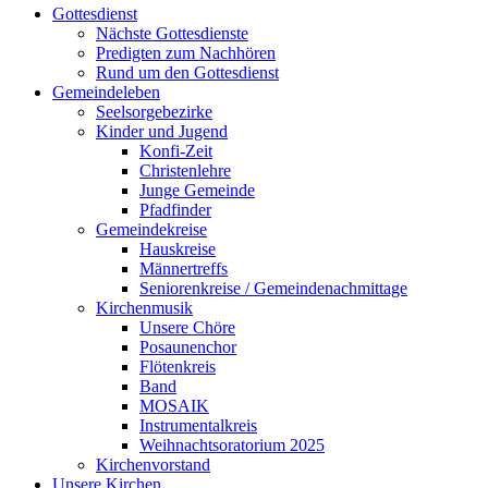
Gottesdienst
Nächste Gottesdienste
Predigten zum Nachhören
Rund um den Gottesdienst
Gemeindeleben
Seelsorgebezirke
Kinder und Jugend
Konfi-Zeit
Christenlehre
Junge Gemeinde
Pfadfinder
Gemeindekreise
Hauskreise
Männertreffs
Seniorenkreise / Gemeindenachmittage
Kirchenmusik
Unsere Chöre
Posaunenchor
Flötenkreis
Band
MOSAIK
Instrumentalkreis
Weihnachtsoratorium 2025
Kirchenvorstand
Unsere Kirchen