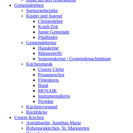
Gemeindeleben
Seelsorgebezirke
Kinder und Jugend
Christenlehre
Konfi-Zeit
Junge Gemeinde
Pfadfinder
Gemeindekreise
Hauskreise
Männertreffs
Seniorenkreise / Gemeindenachmittage
Kirchenmusik
Unsere Chöre
Posaunenchor
Flötenkreis
Band
MOSAIK
Instrumentalkreis
Projekte
Kirchenvorstand
Rückblicke
Unsere Kirchen
Arnoldsgrün, Jungfrau Maria
Bobenneukirchen, St. Margareten