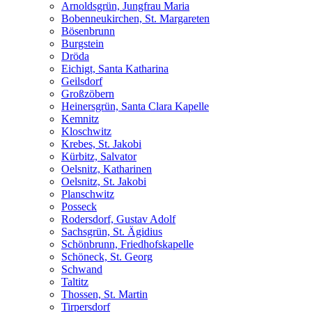
Arnoldsgrün, Jungfrau Maria
Bobenneukirchen, St. Margareten
Bösenbrunn
Burgstein
Dröda
Eichigt, Santa Katharina
Geilsdorf
Großzöbern
Heinersgrün, Santa Clara Kapelle
Kemnitz
Kloschwitz
Krebes, St. Jakobi
Kürbitz, Salvator
Oelsnitz, Katharinen
Oelsnitz, St. Jakobi
Planschwitz
Posseck
Rodersdorf, Gustav Adolf
Sachsgrün, St. Ägidius
Schönbrunn, Friedhofskapelle
Schöneck, St. Georg
Schwand
Taltitz
Thossen, St. Martin
Tirpersdorf