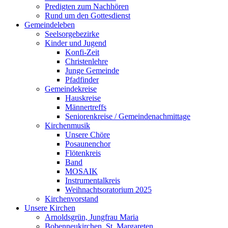
Predigten zum Nachhören
Rund um den Gottesdienst
Gemeindeleben
Seelsorgebezirke
Kinder und Jugend
Konfi-Zeit
Christenlehre
Junge Gemeinde
Pfadfinder
Gemeindekreise
Hauskreise
Männertreffs
Seniorenkreise / Gemeindenachmittage
Kirchenmusik
Unsere Chöre
Posaunenchor
Flötenkreis
Band
MOSAIK
Instrumentalkreis
Weihnachtsoratorium 2025
Kirchenvorstand
Unsere Kirchen
Arnoldsgrün, Jungfrau Maria
Bobenneukirchen, St. Margareten