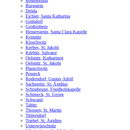
Bösenbrunn
Burgstein
Dröda
Eichigt, Santa Katharina
Geilsdorf
Großzöbern
Heinersgrün, Santa Clara Kapelle
Kemnitz
Kloschwitz
Krebes, St. Jakobi
Kürbitz, Salvator
Oelsnitz, Katharinen
Oelsnitz, St. Jakobi
Planschwitz
Posseck
Rodersdorf, Gustav Adolf
Sachsgrün, St. Ägidius
Schönbrunn, Friedhofskapelle
Schöneck, St. Georg
Schwand
Taltitz
Thossen, St. Martin
Tirpersdorf
Triebel, St. Ägidien
Unterwürschnitz