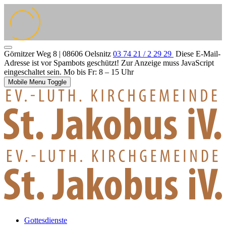
Görnitzer Weg 8 | 08606 Oelsnitz
03 74 21 / 2 29 29
Diese E-Mail-
Adresse ist vor Spambots geschützt! Zur Anzeige muss JavaScript
eingeschaltet sein.
Mo bis Fr: 8 – 15 Uhr
Mobile Menu Toggle
Gottesdienste