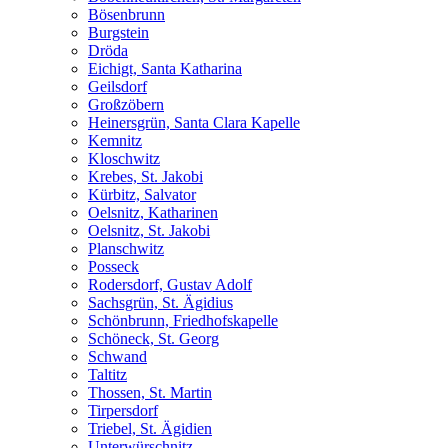
Bösenbrunn
Burgstein
Dröda
Eichigt, Santa Katharina
Geilsdorf
Großzöbern
Heinersgrün, Santa Clara Kapelle
Kemnitz
Kloschwitz
Krebes, St. Jakobi
Kürbitz, Salvator
Oelsnitz, Katharinen
Oelsnitz, St. Jakobi
Planschwitz
Posseck
Rodersdorf, Gustav Adolf
Sachsgrün, St. Ägidius
Schönbrunn, Friedhofskapelle
Schöneck, St. Georg
Schwand
Taltitz
Thossen, St. Martin
Tirpersdorf
Triebel, St. Ägidien
Unterwürschnitz