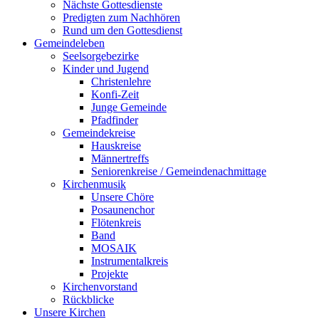
Nächste Gottesdienste
Predigten zum Nachhören
Rund um den Gottesdienst
Gemeindeleben
Seelsorgebezirke
Kinder und Jugend
Christenlehre
Konfi-Zeit
Junge Gemeinde
Pfadfinder
Gemeindekreise
Hauskreise
Männertreffs
Seniorenkreise / Gemeindenachmittage
Kirchenmusik
Unsere Chöre
Posaunenchor
Flötenkreis
Band
MOSAIK
Instrumentalkreis
Projekte
Kirchenvorstand
Rückblicke
Unsere Kirchen