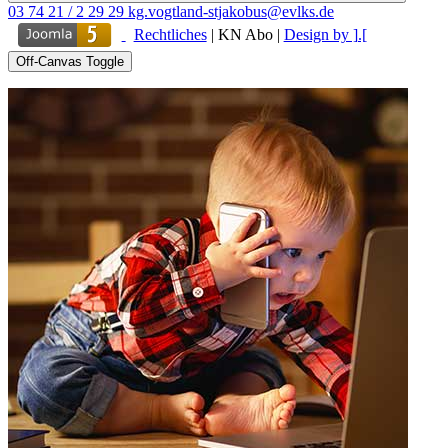
03 74 21 / 2 29 29
kg.vogtland-stjakobus@evlks.de
Rechtliches
|
KN Abo
|
Design by ].[
Off-Canvas Toggle