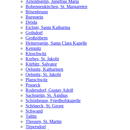
Arnoldsgrün, Jungfrau Maria
Bobenneukirchen, St. Margareten
Bösenbrunn
Burgstein
Dröda
Eichigt, Santa Katharina
Geilsdorf
Großzöbern
Heinersgrün, Santa Clara Kapelle
Kemnitz
Kloschwitz
Krebes, St. Jakobi
Kürbitz, Salvator
Oelsnitz, Katharinen
Oelsnitz, St. Jakobi
Planschwitz
Posseck
Rodersdorf, Gustav Adolf
Sachsgrün, St. Ägidius
Schönbrunn, Friedhofskapelle
Schöneck, St. Georg
Schwand
Taltitz
Thossen, St. Martin
Tirpersdorf