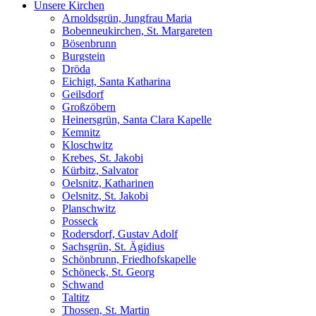
Unsere Kirchen
Arnoldsgrün, Jungfrau Maria
Bobenneukirchen, St. Margareten
Bösenbrunn
Burgstein
Dröda
Eichigt, Santa Katharina
Geilsdorf
Großzöbern
Heinersgrün, Santa Clara Kapelle
Kemnitz
Kloschwitz
Krebes, St. Jakobi
Kürbitz, Salvator
Oelsnitz, Katharinen
Oelsnitz, St. Jakobi
Planschwitz
Posseck
Rodersdorf, Gustav Adolf
Sachsgrün, St. Ägidius
Schönbrunn, Friedhofskapelle
Schöneck, St. Georg
Schwand
Taltitz
Thossen, St. Martin