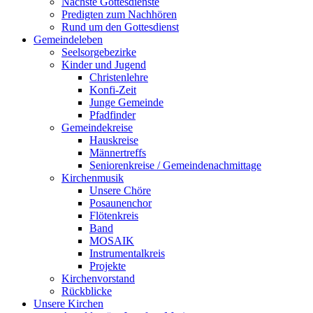
Nächste Gottesdienste
Predigten zum Nachhören
Rund um den Gottesdienst
Gemeindeleben
Seelsorgebezirke
Kinder und Jugend
Christenlehre
Konfi-Zeit
Junge Gemeinde
Pfadfinder
Gemeindekreise
Hauskreise
Männertreffs
Seniorenkreise / Gemeindenachmittage
Kirchenmusik
Unsere Chöre
Posaunenchor
Flötenkreis
Band
MOSAIK
Instrumentalkreis
Projekte
Kirchenvorstand
Rückblicke
Unsere Kirchen