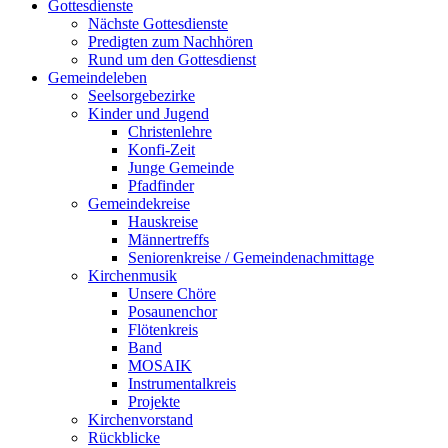
Gottesdienste
Nächste Gottesdienste
Predigten zum Nachhören
Rund um den Gottesdienst
Gemeindeleben
Seelsorgebezirke
Kinder und Jugend
Christenlehre
Konfi-Zeit
Junge Gemeinde
Pfadfinder
Gemeindekreise
Hauskreise
Männertreffs
Seniorenkreise / Gemeindenachmittage
Kirchenmusik
Unsere Chöre
Posaunenchor
Flötenkreis
Band
MOSAIK
Instrumentalkreis
Projekte
Kirchenvorstand
Rückblicke