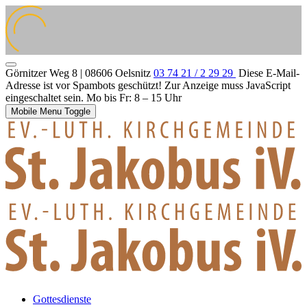
Görnitzer Weg 8 | 08606 Oelsnitz
03 74 21 / 2 29 29
Diese E-Mail-
Adresse ist vor Spambots geschützt! Zur Anzeige muss JavaScript
eingeschaltet sein.
Mo bis Fr: 8 – 15 Uhr
Mobile Menu Toggle
Gottesdienste