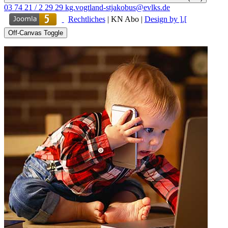
03 74 21 / 2 29 29
kg.vogtland-stjakobus@evlks.de
Rechtliches
|
KN Abo
|
Design by ].[
Off-Canvas Toggle