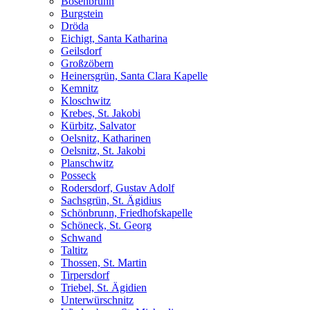
Bösenbrunn
Burgstein
Dröda
Eichigt, Santa Katharina
Geilsdorf
Großzöbern
Heinersgrün, Santa Clara Kapelle
Kemnitz
Kloschwitz
Krebes, St. Jakobi
Kürbitz, Salvator
Oelsnitz, Katharinen
Oelsnitz, St. Jakobi
Planschwitz
Posseck
Rodersdorf, Gustav Adolf
Sachsgrün, St. Ägidius
Schönbrunn, Friedhofskapelle
Schöneck, St. Georg
Schwand
Taltitz
Thossen, St. Martin
Tirpersdorf
Triebel, St. Ägidien
Unterwürschnitz