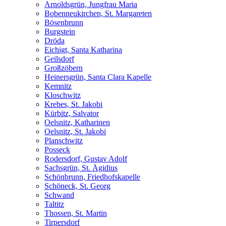
Arnoldsgrün, Jungfrau Maria
Bobenneukirchen, St. Margareten
Bösenbrunn
Burgstein
Dröda
Eichigt, Santa Katharina
Geilsdorf
Großzöbern
Heinersgrün, Santa Clara Kapelle
Kemnitz
Kloschwitz
Krebes, St. Jakobi
Kürbitz, Salvator
Oelsnitz, Katharinen
Oelsnitz, St. Jakobi
Planschwitz
Posseck
Rodersdorf, Gustav Adolf
Sachsgrün, St. Ägidius
Schönbrunn, Friedhofskapelle
Schöneck, St. Georg
Schwand
Taltitz
Thossen, St. Martin
Tirpersdorf