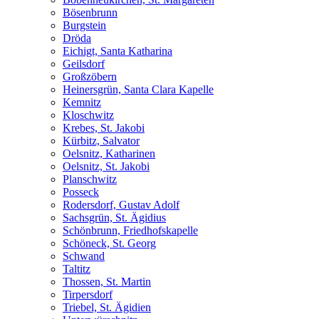
Bösenbrunn
Burgstein
Dröda
Eichigt, Santa Katharina
Geilsdorf
Großzöbern
Heinersgrün, Santa Clara Kapelle
Kemnitz
Kloschwitz
Krebes, St. Jakobi
Kürbitz, Salvator
Oelsnitz, Katharinen
Oelsnitz, St. Jakobi
Planschwitz
Posseck
Rodersdorf, Gustav Adolf
Sachsgrün, St. Ägidius
Schönbrunn, Friedhofskapelle
Schöneck, St. Georg
Schwand
Taltitz
Thossen, St. Martin
Tirpersdorf
Triebel, St. Ägidien