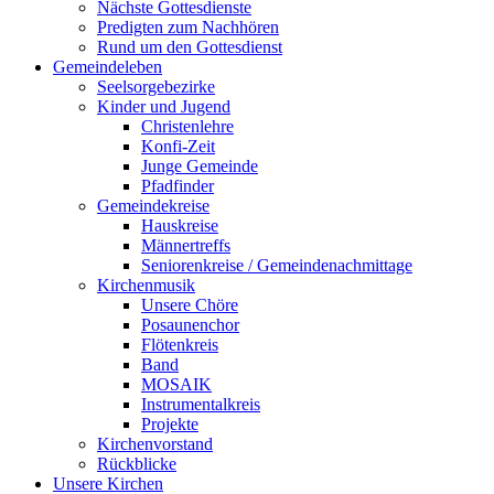
Nächste Gottesdienste
Predigten zum Nachhören
Rund um den Gottesdienst
Gemeindeleben
Seelsorgebezirke
Kinder und Jugend
Christenlehre
Konfi-Zeit
Junge Gemeinde
Pfadfinder
Gemeindekreise
Hauskreise
Männertreffs
Seniorenkreise / Gemeindenachmittage
Kirchenmusik
Unsere Chöre
Posaunenchor
Flötenkreis
Band
MOSAIK
Instrumentalkreis
Projekte
Kirchenvorstand
Rückblicke
Unsere Kirchen