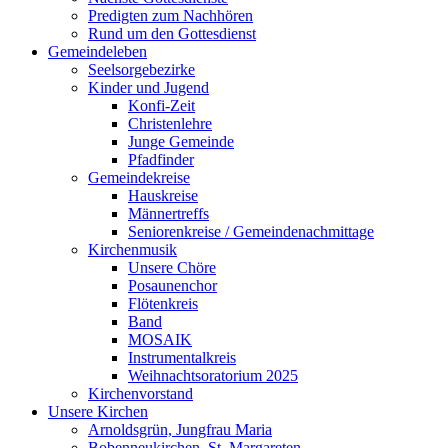
Predigten zum Nachhören
Rund um den Gottesdienst
Gemeindeleben
Seelsorgebezirke
Kinder und Jugend
Konfi-Zeit
Christenlehre
Junge Gemeinde
Pfadfinder
Gemeindekreise
Hauskreise
Männertreffs
Seniorenkreise / Gemeindenachmittage
Kirchenmusik
Unsere Chöre
Posaunenchor
Flötenkreis
Band
MOSAIK
Instrumentalkreis
Weihnachtsoratorium 2025
Kirchenvorstand
Unsere Kirchen
Arnoldsgrün, Jungfrau Maria
Bobenneukirchen, St. Margareten