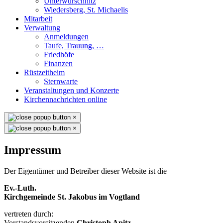
Unterwürschnitz
Wiedersberg, St. Michaelis
Mitarbeit
Verwaltung
Anmeldungen
Taufe, Trauung, …
Friedhöfe
Finanzen
Rüstzeitheim
Sternwarte
Veranstaltungen und Konzerte
Kirchennachrichten online
×
×
Impressum
Der Eigentümer und Betreiber dieser Website ist die
Ev.-Luth.
Kirchgemeinde St. Jakobus im Vogtland
vertreten durch:
Vorstandsvorsitzenden
Christoph Apitz