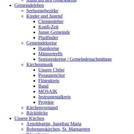
Gemeindeleben
Seelsorgebezirke
Kinder und Jugend
Christenlehre
Konfi-Zeit
Junge Gemeinde
Pfadfinder
Gemeindekreise
Hauskreise
Männertreffs
Seniorenkreise / Gemeindenachmittage
Kirchenmusik
Unsere Chöre
Posaunenchor
Flötenkreis
Band
MOSAIK
Instrumentalkreis
Projekte
Kirchenvorstand
Rückblicke
Unsere Kirchen
Arnoldsgrün, Jungfrau Maria
Bobenneukirchen, St. Margareten