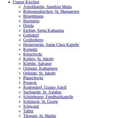
Unsere Kirchen
Arnoldsgrün, Jungfrau Maria
Bobenneukirchen, St. Margareten
Bösenbrunn
Burgstein
Dröda
Eichigt, Santa Katharina
Geilsdorf
Großzöbern
Heinersgrün, Santa Clara Kapelle
Kemnitz
Kloschwitz
Krebes, St. Jakobi
Kürbitz, Salvator
Oelsnitz, Katharinen
Oelsnitz, St. Jakobi
Planschwitz
Posseck
Rodersdorf, Gustav Adolf
Sachsgrün, St. Ägidius
Schönbrunn, Friedhofskapelle
Schöneck, St. Georg
Schwand
Taltitz
Thossen, St. Martin