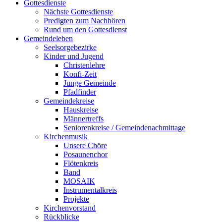
Gottesdienste
Nächste Gottesdienste
Predigten zum Nachhören
Rund um den Gottesdienst
Gemeindeleben
Seelsorgebezirke
Kinder und Jugend
Christenlehre
Konfi-Zeit
Junge Gemeinde
Pfadfinder
Gemeindekreise
Hauskreise
Männertreffs
Seniorenkreise / Gemeindenachmittage
Kirchenmusik
Unsere Chöre
Posaunenchor
Flötenkreis
Band
MOSAIK
Instrumentalkreis
Projekte
Kirchenvorstand
Rückblicke