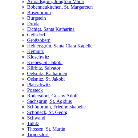
Arnoldsgrün, Jungfrau Maria
Bobenneukirchen, St. Margareten
Bösenbrunn
Burgstein
Dröda
Eichigt, Santa Katharina
Geilsdorf
Großzöbern
Heinersgrün, Santa Clara Kapelle
Kemnitz
Kloschwitz
Krebes, St. Jakobi
Kürbitz, Salvator
Oelsnitz, Katharinen
Oelsnitz, St. Jakobi
Planschwitz
Posseck
Rodersdorf, Gustav Adolf
Sachsgrün, St. Ägidius
Schönbrunn, Friedhofskapelle
Schöneck, St. Georg
Schwand
Taltitz
Thossen, St. Martin
Tirpersdorf