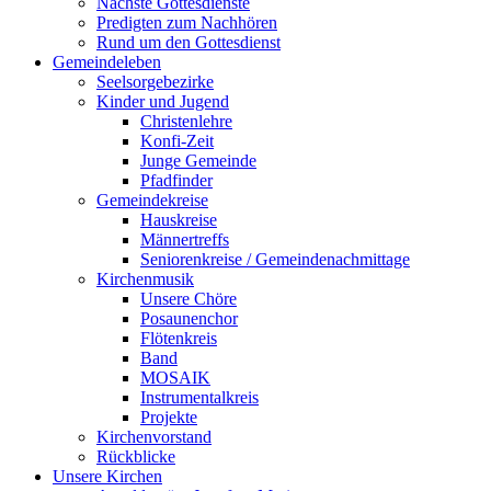
Nächste Gottesdienste
Predigten zum Nachhören
Rund um den Gottesdienst
Gemeindeleben
Seelsorgebezirke
Kinder und Jugend
Christenlehre
Konfi-Zeit
Junge Gemeinde
Pfadfinder
Gemeindekreise
Hauskreise
Männertreffs
Seniorenkreise / Gemeindenachmittage
Kirchenmusik
Unsere Chöre
Posaunenchor
Flötenkreis
Band
MOSAIK
Instrumentalkreis
Projekte
Kirchenvorstand
Rückblicke
Unsere Kirchen