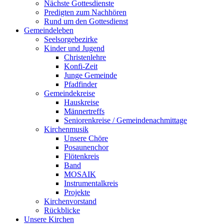
Nächste Gottesdienste
Predigten zum Nachhören
Rund um den Gottesdienst
Gemeindeleben
Seelsorgebezirke
Kinder und Jugend
Christenlehre
Konfi-Zeit
Junge Gemeinde
Pfadfinder
Gemeindekreise
Hauskreise
Männertreffs
Seniorenkreise / Gemeindenachmittage
Kirchenmusik
Unsere Chöre
Posaunenchor
Flötenkreis
Band
MOSAIK
Instrumentalkreis
Projekte
Kirchenvorstand
Rückblicke
Unsere Kirchen