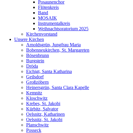
Posaunenchor
Flötenkreis
Band
MOSAIK
Instrumentalkreis
Weihnachtsoratorium 2025
Kirchenvorstand
Unsere Kirchen
Arnoldsgrün, Jungfrau Maria
Bobenneukirchen, St. Margareten
Bösenbrunn
Burgstein
Dröda
Eichigt, Santa Katharina
Geilsdorf
Großzöbern
Heinersgrün, Santa Clara Kapelle
Kemnitz
Kloschwitz
Krebes, St. Jakobi
Kürbitz, Salvator
Oelsnitz, Katharinen
Oelsnitz, St. Jakobi
Planschwitz
Posseck