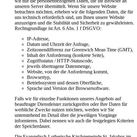
wir nur die personenbezogenen Daten, die Ihr Browser an
unseren Server übermittelt. Wenn Sie unsere Website
betrachten möchten, erheben wir die folgenden Daten, die für
uns technisch erforderlich sind, um Ihnen unsere Website
anzuzeigen und die Stabilität und Sicherheit zu gewährleisten.
Rechtsgrundlage ist Art. 6 Abs. 1 f DSGVO:
IP-Adresse,
Datum und Uhrzeit der Anfrage,
Zeitzonendifferenz zur Greenwich Mean Time (GMT),
Inhalt der Anforderung (konkrete Seite),
Zugriffsstatus / HTTP-Statuscode,
jeweils übertragene Datenmenge,
Website, von der die Anforderung kommt,
Browsertyp,
Betriebssystem und dessen Oberfläche,
Sprache und Version der Browsersoftware.
Falls wir für einzelne Funktionen unseres Angebots auf
beauftragte Dienstleister zurückgreifen oder Ihre Daten für
werbliche Zwecke nutzen möchten, werden wir Sie
untenstehend im Detail über die jeweiligen Vorgänge
informieren. Dabei nennen wir auch die festgelegten Kriterien
der Speicherdauer.
Die Evangelisch-Lutherische Kirchgemeinde St. Jakobus im