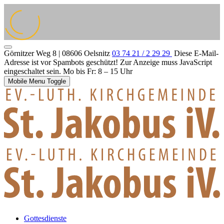
Görnitzer Weg 8 | 08606 Oelsnitz
03 74 21 / 2 29 29
Diese E-Mail-
Adresse ist vor Spambots geschützt! Zur Anzeige muss JavaScript
eingeschaltet sein.
Mo bis Fr: 8 – 15 Uhr
Mobile Menu Toggle
Gottesdienste