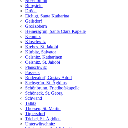
Bösenbrunn
Burgstein
Dröda
Eichigt, Santa Katharina
Geilsdorf
Großzöbern
Heinersgrün, Santa Clara Kapelle
Kemnitz
Kloschwitz
Krebes, St. Jakobi
Kürbitz, Salvator
Oelsnitz, Katharinen
Oelsnitz, St. Jakobi
Planschwitz
Posseck
Rodersdorf, Gustav Adolf
Sachsgrün, St. Ägidius
Schönbrunn, Friedhofskapelle
Schöneck, St. Georg
Schwand
Taltitz
Thossen, St. Martin
Tirpersdorf
Triebel, St. Ägidien
Unterwürschnitz