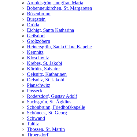
Arnoldsgrün, Jungfrau Maria
Bobenneukirchen, St. Margareten
Bösenbrunn
Burgstein
Dröda
Eichigt, Santa Katharina
Geilsdorf
Großzöbern
Heinersgrün, Santa Clara Kapelle
Kemnitz
Kloschwitz
Krebes, St. Jakobi
Kürbitz, Salvator
Oelsnitz, Katharinen
Oelsnitz, St. Jakobi
Planschwitz
Posseck
Rodersdorf, Gustav Adolf
Sachsgrün, St. Ägidius
Schönbrunn, Friedhofskapelle
Schöneck, St. Georg
Schwand
Taltitz
Thossen, St. Martin
Tirpersdorf