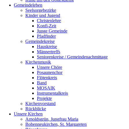
Gemeindeleben
Seelsorgebezirke
Kinder und Jugend
Christenlehre
Konfi-Zeit
Junge Gemeinde
Pfadfinder
Gemeindekreise
Hauskreise
Männertreffs
Seniorenkreise / Gemeindenachmittage
Kirchenmusik
Unsere Chöre
Posaunenchor
Flötenkreis
Band
MOSAIK
Instrumentalkreis
Projekte
Kirchenvorstand
Rückblicke
Unsere Kirchen
Arnoldsgrün, Jungfrau Maria
Bobenneukirchen, St. Margareten