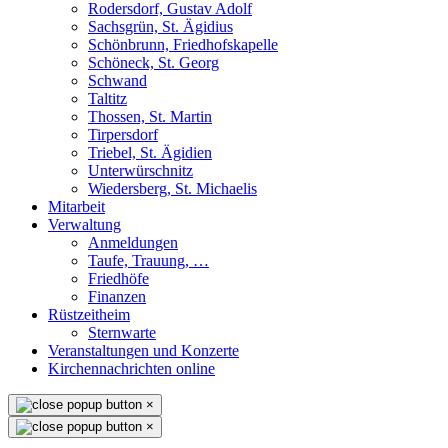
Rodersdorf, Gustav Adolf
Sachsgrün, St. Ägidius
Schönbrunn, Friedhofskapelle
Schöneck, St. Georg
Schwand
Taltitz
Thossen, St. Martin
Tirpersdorf
Triebel, St. Ägidien
Unterwürschnitz
Wiedersberg, St. Michaelis
Mitarbeit
Verwaltung
Anmeldungen
Taufe, Trauung, …
Friedhöfe
Finanzen
Rüstzeitheim
Sternwarte
Veranstaltungen und Konzerte
Kirchennachrichten online
×
×