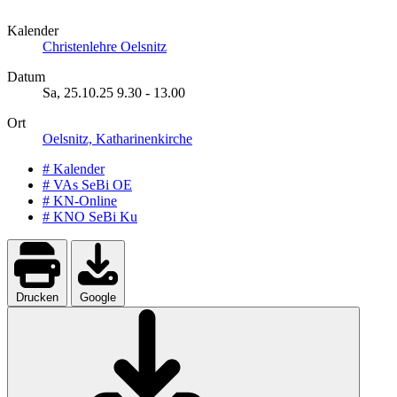
Kalender
Christenlehre Oelsnitz
Datum
Sa, 25.10.25
9.30
-
13.00
Ort
Oelsnitz, Katharinenkirche
# Kalender
# VAs SeBi OE
# KN-Online
# KNO SeBi Ku
Drucken
Google