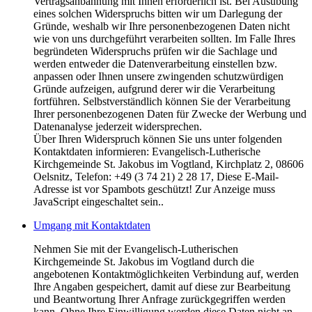
Vertragsanbahnung mit Ihnen erforderlich ist. Bei Ausübung
eines solchen Widerspruchs bitten wir um Darlegung der
Gründe, weshalb wir Ihre personenbezogenen Daten nicht
wie von uns durchgeführt verarbeiten sollten. Im Falle Ihres
begründeten Widerspruchs prüfen wir die Sachlage und
werden entweder die Datenverarbeitung einstellen bzw.
anpassen oder Ihnen unsere zwingenden schutzwürdigen
Gründe aufzeigen, aufgrund derer wir die Verarbeitung
fortführen. Selbstverständlich können Sie der Verarbeitung
Ihrer personenbezogenen Daten für Zwecke der Werbung und
Datenanalyse jederzeit widersprechen.
Über Ihren Widerspruch können Sie uns unter folgenden
Kontaktdaten informieren: Evangelisch-Lutherische
Kirchgemeinde St. Jakobus im Vogtland, Kirchplatz 2, 08606
Oelsnitz, Telefon: +49 (3 74 21) 2 28 17,
Diese E-Mail-
Adresse ist vor Spambots geschützt! Zur Anzeige muss
JavaScript eingeschaltet sein.
.
Umgang mit Kontaktdaten
Nehmen Sie mit der Evangelisch-Lutherischen
Kirchgemeinde St. Jakobus im Vogtland durch die
angebotenen Kontaktmöglichkeiten Verbindung auf, werden
Ihre Angaben gespeichert, damit auf diese zur Bearbeitung
und Beantwortung Ihrer Anfrage zurückgegriffen werden
kann. Ohne Ihre Einwilligung werden diese Daten nicht an