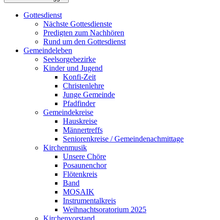
Gottesdienst
Nächste Gottesdienste
Predigten zum Nachhören
Rund um den Gottesdienst
Gemeindeleben
Seelsorgebezirke
Kinder und Jugend
Konfi-Zeit
Christenlehre
Junge Gemeinde
Pfadfinder
Gemeindekreise
Hauskreise
Männertreffs
Seniorenkreise / Gemeindenachmittage
Kirchenmusik
Unsere Chöre
Posaunenchor
Flötenkreis
Band
MOSAIK
Instrumentalkreis
Weihnachtsoratorium 2025
Kirchenvorstand