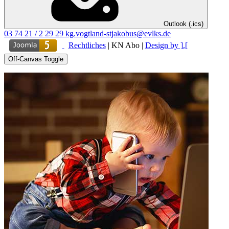
Outlook (.ics)
03 74 21 / 2 29 29
kg.vogtland-stjakobus@evlks.de
Rechtliches
|
KN Abo
|
Design by ].[
Off-Canvas Toggle