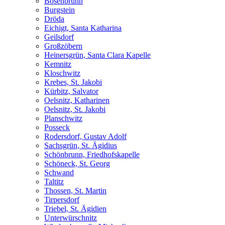
Bösenbrunn
Burgstein
Dröda
Eichigt, Santa Katharina
Geilsdorf
Großzöbern
Heinersgrün, Santa Clara Kapelle
Kemnitz
Kloschwitz
Krebes, St. Jakobi
Kürbitz, Salvator
Oelsnitz, Katharinen
Oelsnitz, St. Jakobi
Planschwitz
Posseck
Rodersdorf, Gustav Adolf
Sachsgrün, St. Ägidius
Schönbrunn, Friedhofskapelle
Schöneck, St. Georg
Schwand
Taltitz
Thossen, St. Martin
Tirpersdorf
Triebel, St. Ägidien
Unterwürschnitz