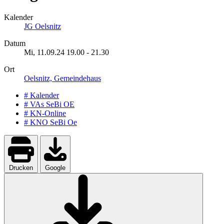
Kalender
JG Oelsnitz
Datum
Mi, 11.09.24
19.00
-
21.30
Ort
Oelsnitz, Gemeindehaus
# Kalender
# VAs SeBi OE
# KN-Online
# KNO SeBi Oe
Drucken
Google