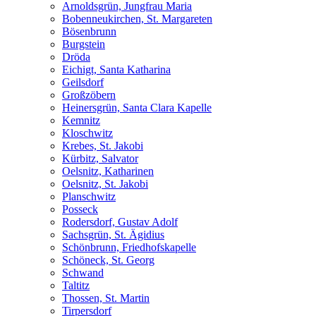
Arnoldsgrün, Jungfrau Maria
Bobenneukirchen, St. Margareten
Bösenbrunn
Burgstein
Dröda
Eichigt, Santa Katharina
Geilsdorf
Großzöbern
Heinersgrün, Santa Clara Kapelle
Kemnitz
Kloschwitz
Krebes, St. Jakobi
Kürbitz, Salvator
Oelsnitz, Katharinen
Oelsnitz, St. Jakobi
Planschwitz
Posseck
Rodersdorf, Gustav Adolf
Sachsgrün, St. Ägidius
Schönbrunn, Friedhofskapelle
Schöneck, St. Georg
Schwand
Taltitz
Thossen, St. Martin
Tirpersdorf