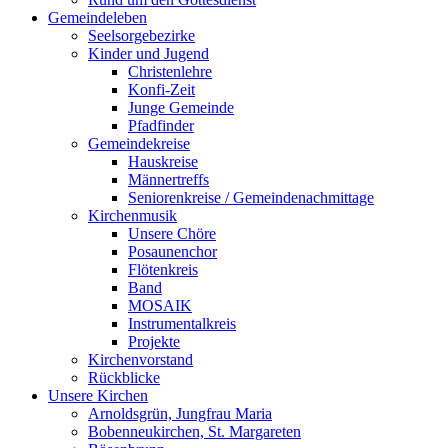
Gemeindeleben
Seelsorgebezirke
Kinder und Jugend
Christenlehre
Konfi-Zeit
Junge Gemeinde
Pfadfinder
Gemeindekreise
Hauskreise
Männertreffs
Seniorenkreise / Gemeindenachmittage
Kirchenmusik
Unsere Chöre
Posaunenchor
Flötenkreis
Band
MOSAIK
Instrumentalkreis
Projekte
Kirchenvorstand
Rückblicke
Unsere Kirchen
Arnoldsgrün, Jungfrau Maria
Bobenneukirchen, St. Margareten