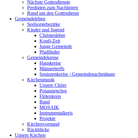
Nächste Gottesdienste
Predigten zum Nachhören
Rund um den Gottesdienst
Gemeindeleben
Seelsorgebezirke
Kinder und Jugend
Christenlehre
Konfi-Zeit
Junge Gemeinde
Pfadfinder
Gemeindekreise
Hauskreise
Männertreffs
Seniorenkreise / Gemeindenachmittage
Kirchenmusik
Unsere Chöre
Posaunenchor
Flötenkreis
Band
MOSAIK
Instrumentalkreis
Projekte
Kirchenvorstand
Rückblicke
Unsere Kirchen