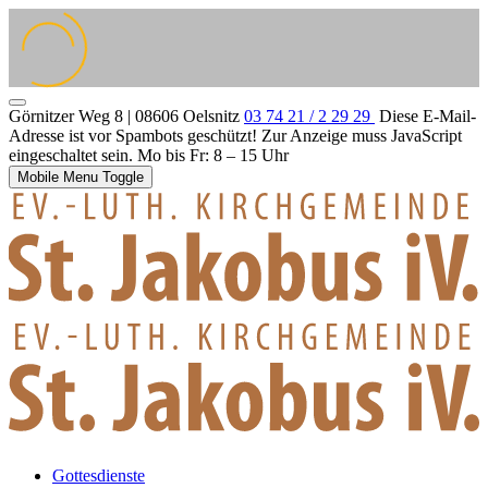
Görnitzer Weg 8 | 08606 Oelsnitz
03 74 21 / 2 29 29
Diese E-Mail-
Adresse ist vor Spambots geschützt! Zur Anzeige muss JavaScript
eingeschaltet sein.
Mo bis Fr: 8 – 15 Uhr
Mobile Menu Toggle
Gottesdienste