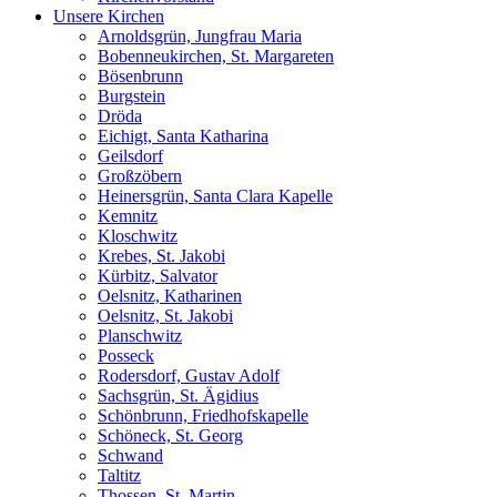
Unsere Kirchen
Arnoldsgrün, Jungfrau Maria
Bobenneukirchen, St. Margareten
Bösenbrunn
Burgstein
Dröda
Eichigt, Santa Katharina
Geilsdorf
Großzöbern
Heinersgrün, Santa Clara Kapelle
Kemnitz
Kloschwitz
Krebes, St. Jakobi
Kürbitz, Salvator
Oelsnitz, Katharinen
Oelsnitz, St. Jakobi
Planschwitz
Posseck
Rodersdorf, Gustav Adolf
Sachsgrün, St. Ägidius
Schönbrunn, Friedhofskapelle
Schöneck, St. Georg
Schwand
Taltitz
Thossen, St. Martin