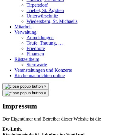
Tirpersdorf
Triebel, St. Ägidien
Unterwürschnitz
Wiedersberg, St. Michaelis
Mitarbeit
Verwaltung
Anmeldungen
Taufe, Trauung, …
Friedhöfe
Finanzen
Rüstzeitheim
Sternwarte
Veranstaltungen und Konzerte
Kirchennachrichten online
×
×
Impressum
Der Eigentümer und Betreiber dieser Website ist die
Ev.-Luth.
Kirchgemeinde St. Jakobus im Vogtland