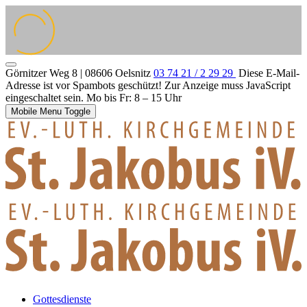
Görnitzer Weg 8 | 08606 Oelsnitz
03 74 21 / 2 29 29
Diese E-Mail-
Adresse ist vor Spambots geschützt! Zur Anzeige muss JavaScript
eingeschaltet sein.
Mo bis Fr: 8 – 15 Uhr
Mobile Menu Toggle
Gottesdienste