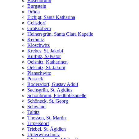
Bösenbrunn
Burgstein
Dröda
Eichigt, Santa Katharina
Geilsdorf
Großzöbern
Heinersgrün, Santa Clara Kapelle
Kemnitz
Kloschwitz
Krebes, St. Jakobi
Kürbitz, Salvator
Oelsnitz, Katharinen
Oelsnitz, St. Jakobi
Planschwitz
Posseck
Rodersdorf, Gustav Adolf
Sachsgrün, St. Ägidius
Schönbrunn, Friedhofskapelle
Schöneck, St. Georg
Schwand
Taltitz
Thossen, St. Martin
Tirpersdorf
Triebel, St. Ägidien
Unterwürschnitz