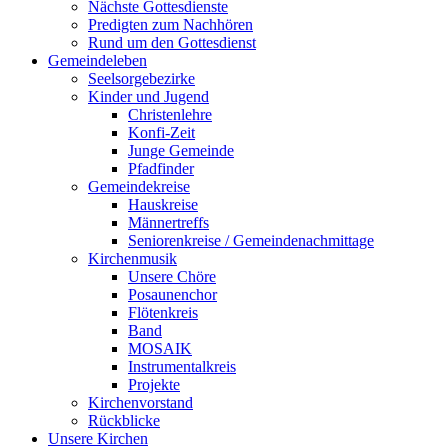
Nächste Gottesdienste
Predigten zum Nachhören
Rund um den Gottesdienst
Gemeindeleben
Seelsorgebezirke
Kinder und Jugend
Christenlehre
Konfi-Zeit
Junge Gemeinde
Pfadfinder
Gemeindekreise
Hauskreise
Männertreffs
Seniorenkreise / Gemeindenachmittage
Kirchenmusik
Unsere Chöre
Posaunenchor
Flötenkreis
Band
MOSAIK
Instrumentalkreis
Projekte
Kirchenvorstand
Rückblicke
Unsere Kirchen