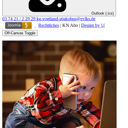
Outlook (.ics)
03 74 21 / 2 29 29
kg.vogtland-stjakobus@evlks.de
Rechtliches
|
KN Abo
|
Design by ].[
Off-Canvas Toggle