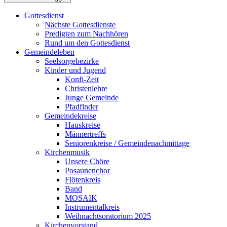
Gottesdienst
Nächste Gottesdienste
Predigten zum Nachhören
Rund um den Gottesdienst
Gemeindeleben
Seelsorgebezirke
Kinder und Jugend
Konfi-Zeit
Christenlehre
Junge Gemeinde
Pfadfinder
Gemeindekreise
Hauskreise
Männertreffs
Seniorenkreise / Gemeindenachmittage
Kirchenmusik
Unsere Chöre
Posaunenchor
Flötenkreis
Band
MOSAIK
Instrumentalkreis
Weihnachtsoratorium 2025
Kirchenvorstand