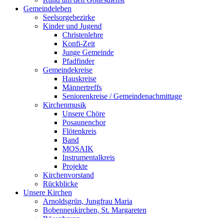
Gemeindeleben
Seelsorgebezirke
Kinder und Jugend
Christenlehre
Konfi-Zeit
Junge Gemeinde
Pfadfinder
Gemeindekreise
Hauskreise
Männertreffs
Seniorenkreise / Gemeindenachmittage
Kirchenmusik
Unsere Chöre
Posaunenchor
Flötenkreis
Band
MOSAIK
Instrumentalkreis
Projekte
Kirchenvorstand
Rückblicke
Unsere Kirchen
Arnoldsgrün, Jungfrau Maria
Bobenneukirchen, St. Margareten