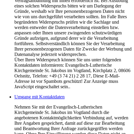
Vertragsanbahnung mit Ihnen erforderlich ist. Bei Ausübung
eines solchen Widerspruchs bitten wir um Darlegung der
Gründe, weshalb wir Ihre personenbezogenen Daten nicht
wie von uns durchgeführt verarbeiten sollten. Im Falle Ihres
begründeten Widerspruchs prüfen wir die Sachlage und
werden entweder die Datenverarbeitung einstellen bzw.
anpassen oder Ihnen unsere zwingenden schutzwürdigen
Gründe aufzeigen, aufgrund derer wir die Verarbeitung
fortführen. Selbstverständlich können Sie der Verarbeitung
Ihrer personenbezogenen Daten für Zwecke der Werbung und
Datenanalyse jederzeit widersprechen.
Über Ihren Widerspruch können Sie uns unter folgenden
Kontaktdaten informieren: Evangelisch-Lutherische
Kirchgemeinde St. Jakobus im Vogtland, Kirchplatz 2, 08606
Oelsnitz, Telefon: +49 (3 74 21) 2 28 17,
Diese E-Mail-
Adresse ist vor Spambots geschützt! Zur Anzeige muss
JavaScript eingeschaltet sein.
.
Umgang mit Kontaktdaten
Nehmen Sie mit der Evangelisch-Lutherischen
Kirchgemeinde St. Jakobus im Vogtland durch die
angebotenen Kontaktmöglichkeiten Verbindung auf, werden
Ihre Angaben gespeichert, damit auf diese zur Bearbeitung
und Beantwortung Ihrer Anfrage zurückgegriffen werden
kann. Ohne Ihre Einwilligung werden diese Daten nicht an