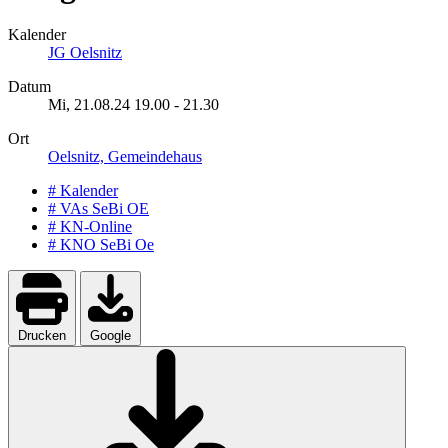
Kalender
JG Oelsnitz
Datum
Mi, 21.08.24
19.00
-
21.30
Ort
Oelsnitz, Gemeindehaus
# Kalender
# VAs SeBi OE
# KN-Online
# KNO SeBi Oe
Drucken
Google