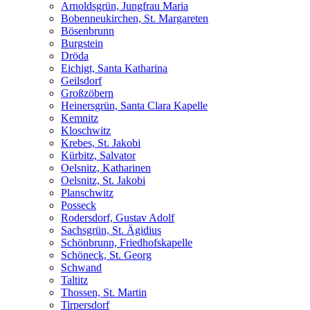
Arnoldsgrün, Jungfrau Maria
Bobenneukirchen, St. Margareten
Bösenbrunn
Burgstein
Dröda
Eichigt, Santa Katharina
Geilsdorf
Großzöbern
Heinersgrün, Santa Clara Kapelle
Kemnitz
Kloschwitz
Krebes, St. Jakobi
Kürbitz, Salvator
Oelsnitz, Katharinen
Oelsnitz, St. Jakobi
Planschwitz
Posseck
Rodersdorf, Gustav Adolf
Sachsgrün, St. Ägidius
Schönbrunn, Friedhofskapelle
Schöneck, St. Georg
Schwand
Taltitz
Thossen, St. Martin
Tirpersdorf